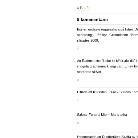
« Bakåt
9 kommentarer
Inte en endaste reggeaskiva på listan. De
skärpning!!!!! Ett tips: Gronudation -”He
släpptes 2009.
#
Att Rammsteins ”Liebe ist fÃ¼r alle dá” in
i högsta grad anmärkningsvärt. En av för
starkaste skivor.
#
Hittade ett fel i listan… Fuck Buttons Tar
#
Saknar Funeral Mist – Maranatha
#
imponerande att Dundertåget Skaffa ny fr