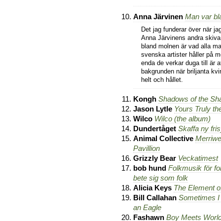
Anna Järvinen
Man var bl
Det jag funderar över när ja
Anna Järvinens andra skiv
bland molnen är vad alla ma
svenska artister håller på 
enda de verkar duga till är at
bakgrunden när briljanta kvi
helt och hållet.
Kongh
Shadows of the Sh
Jason Lytle
Yours Truly t
Wilco
Wilco (the album)
Dundertåget
Skaffa ny fris
Animal Collective
Merriwe
Pavillion
Grizzly Bear
Veckatimest
bob hund
Folkmusik för fo
bete sig som folk
Alicia Keys
The Element o
Bill Callahan
Sometimes I
an Eagle
Fashawn
Boy Meets Worl