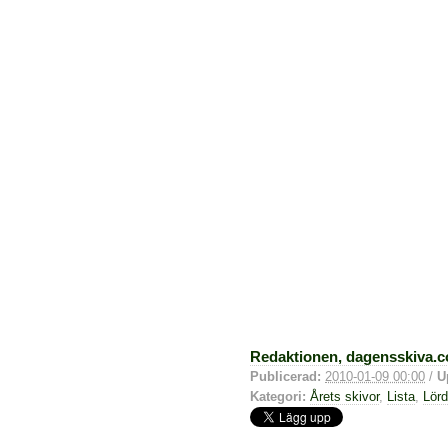
Redaktionen, dagensskiva.
Publicerad:
2010-01-09 00:00
/
U
Kategori:
Årets skivor
,
Lista
,
Lör