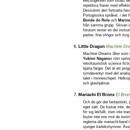
electrogenren som oftast be
repetitiva fraser med effekt
Dessutom den fortsatta fasc
Portugisiska språket, i det h
Bonde do Role
och
Marina
från samma grupp. Skivan i
förutom texter en del instr
partier, fina slingor och rivi
Little Dragon
Machine Dr
Machine Dreams
låter som 
Yukimi Nagano
s röst sprin
retrofuturistisk science fict
bjärta färger. Det är ett pr
rymdäventyr med det analo
talet i minneschipet. Helkro
och glashjälmar.
Mariachi El Bronx
El Bron
Och de gör det fantastiskt, 
eget sätt. De fuskar inte, de
för sig lekfullt, men inte tr
bryter inte ens mot de text
reglerna där mariachi-band tr
sjunger kärlekshymner. Äve