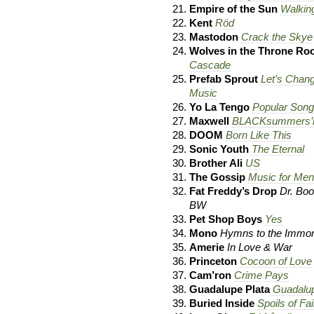
Empire of the Sun
Walkin
Kent
Röd
Mastodon
Crack the Skye
Wolves in the Throne R
Cascade
Prefab Sprout
Let’s Chang
Music
Yo La Tengo
Popular Son
Maxwell
BLACKsummers’n
DOOM
Born Like This
Sonic Youth
The Eternal
Brother Ali
US
The Gossip
Music for Men
Fat Freddy’s Drop
Dr. Boo
BW
Pet Shop Boys
Yes
Mono
Hymns to the Immor
Amerie
In Love & War
Princeton
Cocoon of Love
Cam’ron
Crime Pays
Guadalupe Plata
Guadalup
Buried Inside
Spoils of Fai