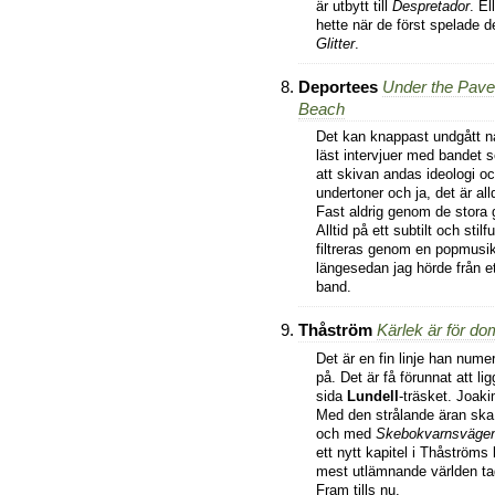
är utbytt till
Despretador
. E
hette när de först spelade d
Glitter
.
Deportees
Under the Pave
Beach
Det kan knappast undgått 
läst intervjuer med bandet 
att skivan andas ideologi oc
undertoner och ja, det är all
Fast aldrig genom de stora 
Alltid på ett subtilt och stilf
filtreras genom en popmusik
längesedan jag hörde från e
band.
Thåström
Kärlek är för do
Det är en fin linje han nume
på. Det är få förunnat att lig
sida
Lundell
-träsket. Joak
Med den strålande äran ska t
och med
Skebokvarnsväge
ett nytt kapitel i Thåströms 
mest utlämnande världen tag
Fram tills nu.