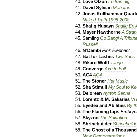
Love Olzon
Fri från dig
David Sylvian
Manafon
Jonas Kullhammar Quart
Naked Truth 1998-2008
Shafiq Husayn
Shafig En 
Mayer Hawthorne
A Stra
Samling
Go Bang! A Tribute
Russell
N’Dambi
Pink Elephant
Bat for Lashes
Two Suns
Rikard Wolff
Tango
Converge
Axe to Fall
AC4
AC4
The Stoner
Hat Music
Sha Stimuli
My Soul to Ke
Delorean
Ayrton Senna
Lorentz & M. Sakarias
Vi
Eyedea and Abilities
By t
The Flaming Lips
Embryo
Skyzoo
The Salvation
Shrinebuilder
Shrinebuilde
The Ghost of a Thousand
New Demonstrations