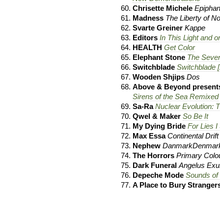
Chrisette Michele
Epipha
Madness
The Liberty of No
Svarte Greiner
Kappe
Editors
In This Light and 
HEALTH
Get Color
Elephant Stone
The Seve
Switchblade
Switchblade 
Wooden Shjips
Dos
Above & Beyond present
Sirens of the Sea Remixed
Sa-Ra
Nuclear Evolution: 
Qwel & Maker
So Be It
My Dying Bride
For Lies I
Max Essa
Continental Drift
Nephew
DanmarkDenmar
The Horrors
Primary Colo
Dark Funeral
Angelus Exu
Depeche Mode
Sounds of 
A Place to Bury Stranger