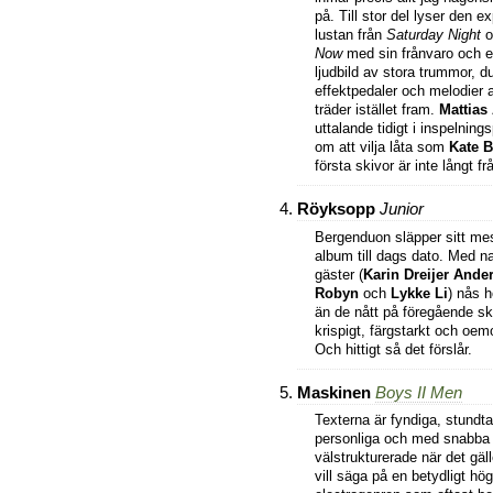
på. Till stor del lyser den e
lustan från
Saturday Night
o
Now
med sin frånvaro och e
ljudbild av stora trummor, d
effektpedaler och melodier a
träder istället fram.
Mattias
uttalande tidigt i inspelnin
om att vilja låta som
Kate 
första skivor är inte långt f
Röyksopp
Junior
Bergenduon släpper sitt mes
album till dags dato. Med 
gäster (
Karin Dreijer Ande
Robyn
och
Lykke Li
) nås h
än de nått på föregående ski
krispigt, färgstarkt och oem
Och hittigt så det förslår.
Maskinen
Boys II Men
Texterna är fyndiga, stundta
personliga och med snabba
välstrukturerade när det gäll
vill säga på en betydligt hö