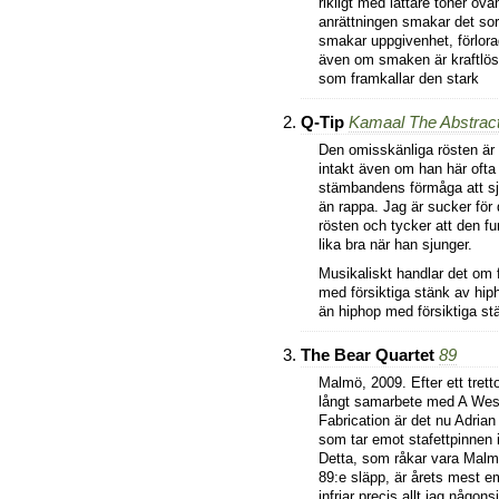
rikligt med lättare toner ov
anrättningen smakar det sor
smakar uppgivenhet, förlora
även om smaken är kraftlö
som framkallar den stark
Q-Tip
Kamaal The Abstrac
Den omisskänliga rösten är 
intakt även om han här ofta 
stämbandens förmåga att s
än rappa. Jag är sucker för
rösten och tycker att den f
lika bra när han sjunger.
Musikaliskt handlar det om 
med försiktiga stänk av hip
än hiphop med försiktiga st
The Bear Quartet
89
Malmö, 2009. Efter ett trett
långt samarbete med A Wes
Fabrication är det nu Adria
som tar emot stafettpinnen
Detta, som råkar vara Mal
89:e släpp, är årets mest 
infriar precis allt jag någon