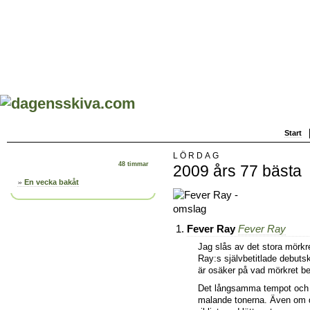
Start
LÖRDAG
48 timmar
2009 års 77 bästa
En vecka bakåt
Fever Ray
Fever Ray
Jag slås av det stora mörkr
Ray:s självbetitlade debuts
är osäker på vad mörkret be
Det långsamma tempot och
malande tonerna. Även om d