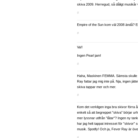
skiva 2009. Herregud, så dåligt musikår v
#
Empire of the Sun kom väl 2008 ändå? En
#
Va!!
Ingen Pearl jam!
#
Haha, Maskinen FEMMA. Sämsta skulle ja
Ray fattar jag mig inte på. Nja, ingen jätt
skiva tappar mer och mer.
#
Kom det verkligen inga bra skivor förra år
enkelt så att begreppet ”skiva” börjar ur
mer lyssnar utifrån ”låtar”? Ingen ny tanke
har jag helt tappat intresset för ”skivor”
musik. Spotify! Och ja, Fever Ray är öve
#