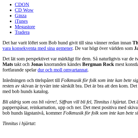
CDON
CD Wow
Ginza
iTunes
Megastore
Tradera
Det har varit löftet som Bob hund givit till sina vänner redan innan
T
vara konsekventa med sina gemener
. De var högt över världen som
J
Det lät som perspektivet var märkligt för dem. Så naturligtvis var de 
Mats
takt och
Jonas
knorranden kändes
Bergman Rock
mest konstla
fortfarande spelar
dur och moll omvartannat
.
Inledningen och titelspåret till
Folkmusik för folk som inte kan bete si
resten av skivan är tyvärr inte särskilt bra. Det är bra att den kom. De
med bob hunds katalog.
Bli aldrig som oss bli värre!
,
Siffran vill bli fel
,
Tinnitus i hjärtat
. Det 
papperspåsar, reinkarnation, upp och ner. Det mest positiva med skivan
bob hunds lägstanivå, kommer
Folkmusik för folk som inte kan bete s
Tinnitus i hjärtat: