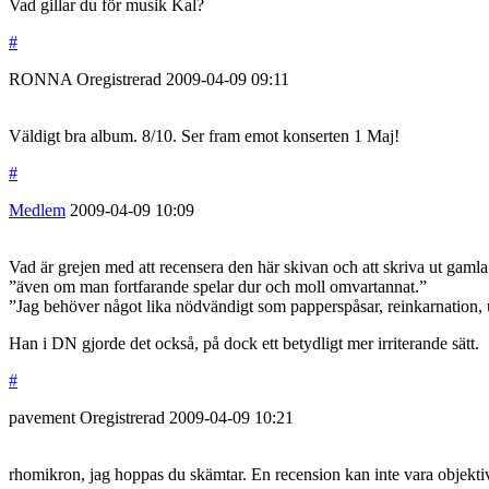
Vad gillar du för musik Kal?
#
RONNA
Oregistrerad
2009-04-09
09:11
Väldigt bra album. 8/10. Ser fram emot konserten 1 Maj!
#
Medlem
2009-04-09
10:09
Vad är grejen med att recensera den här skivan och att skriva ut gamla
”även om man fortfarande spelar dur och moll omvartannat.”
”Jag behöver något lika nödvändigt som papperspåsar, reinkarnation, 
Han i DN gjorde det också, på dock ett betydligt mer irriterande sätt.
#
pavement
Oregistrerad
2009-04-09
10:21
rhomikron, jag hoppas du skämtar. En recension kan inte vara objektiv, 