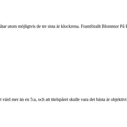
a låtar utom möjligtvis de tre sista är klockrena. Framförallt Blommor På
t värd mer än en 5:a, och att titelspåret skulle vara det bästa är objektiv