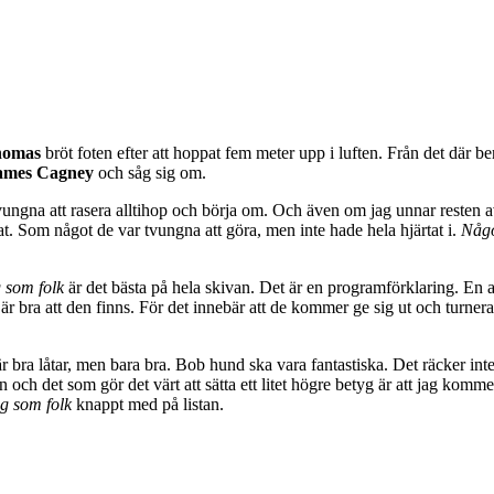
homas
bröt foten efter att hoppat fem meter upp i luften. Från det där b
ames Cagney
och såg sig om.
tvungna att rasera alltihop och börja om. Och även om jag unnar resten 
t. Som något de var tvungna att göra, men inte hade hela hjärtat i.
Någo
g som folk
är det bästa på hela skivan. Det är en programförklaring. En a
t är bra att den finns. För det innebär att de kommer ge sig ut och turner
är bra låtar, men bara bra. Bob hund ska vara fantastiska. Det räcker in
 och det som gör det värt att sätta ett litet högre betyg är att jag kom
ig som folk
knappt med på listan.