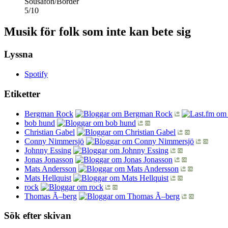
Sousafon/Border
5
/
10
Musik för folk som inte kan bete sig
Lyssna
Spotify
Etiketter
Bergman Rock
bob hund
Christian Gabel
Conny Nimmersjö
Johnny Essing
Jonas Jonasson
Mats Andersson
Mats Hellquist
rock
Thomas Ã–berg
Sök efter skivan