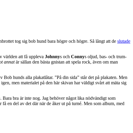
enbrottet tog sig bob hund bara högre och högre. Så långt att de
slutade
av världen att få uppleva
Johnny
s och
Conny
s oljud, bas- och trum-
t annat
är sällan den bästa gnistan att spela rock, även om man
v Bob hunds alla plakatlåtar. ”På din sida” står det på plakaten. Men
a igen, men materialet på den här skivan har väldigt svårt att mäta sig
te. Bara bra är inte nog. Jag behöver något lika nödvändigt som
mer få en del av det där när de åker ut på turné. Men som album, med