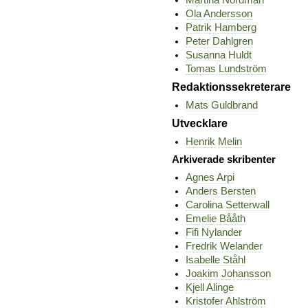
Martina Nordman
Ola Andersson
Patrik Hamberg
Peter Dahlgren
Susanna Huldt
Tomas Lundström
Redaktionssekreterare
Mats Guldbrand
Utvecklare
Henrik Melin
Arkiverade skribenter
Agnes Arpi
Anders Bersten
Carolina Setterwall
Emelie Bååth
Fifi Nylander
Fredrik Welander
Isabelle Ståhl
Joakim Johansson
Kjell Alinge
Kristofer Ahlström