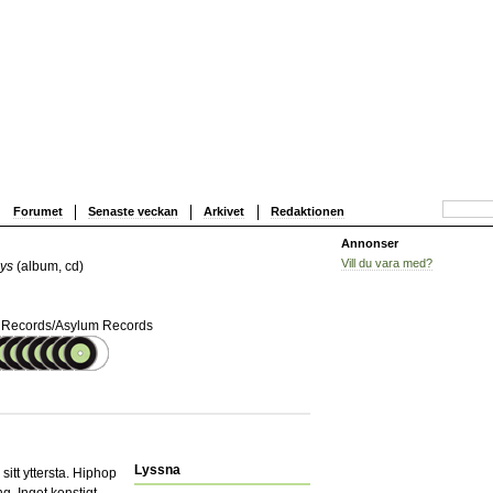
Forumet
Senaste veckan
Arkivet
Redaktionen
Annonser
Vill du vara med?
ys
(album, cd)
 Records/Asylum Records
Lyssna
sitt yttersta. Hiphop
g. Inget konstigt,