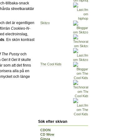
och-tillbaka-snack
årda streetkaraktär
 och det är egentligen
Skitzo
 förrän
Cookies-N-
ed electroinslag,
ids
. En skön kontrast
f The Pussy
och
n
Get It Get It
skulle
The Cool Kids
r som att det finns
orisera alla på en
 mycket och länge
Sök efter skivan
CDON
CD Wow
Ginza