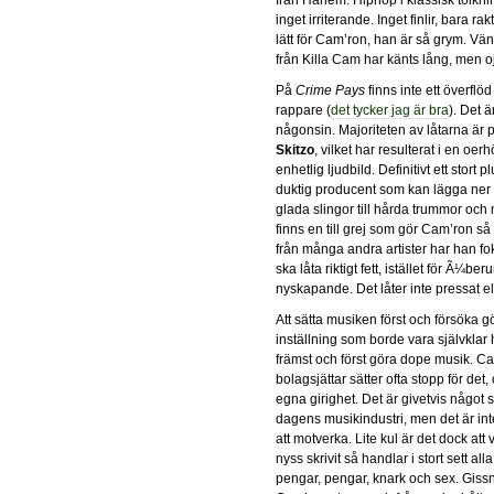
inget irriterande. Inget finlir, bara ra
lätt för Cam’ron, han är så grym. Vän
från Killa Cam har känts lång, men o
På
Crime Pays
finns inte ett överfl
rappare (
det tycker jag är bra
). Det 
någonsin. Majoriteten av låtarna är
Skitzo
, vilket har resulterat i en oe
enhetlig ljudbild. Definitivt ett stort 
duktig producent som kan lägga ner a
glada slingor till hårda trummor och
finns en till grej som gör Cam’ron så 
från många andra artister har han fok
ska låta riktigt fett, istället för Ã¼ber
nyskapande. Det låter inte pressat el
Att sätta musiken först och försöka g
inställning som borde vara självklar ho
främst och först göra dope musik. C
bolagsjättar sätter ofta stopp för det
egna girighet. Det är givetvis något s
dagens musikindustri, men det är int
att motverka. Lite kul är det dock att
nyss skrivit så handlar i stort sett a
pengar, pengar, knark och sex. Gissn