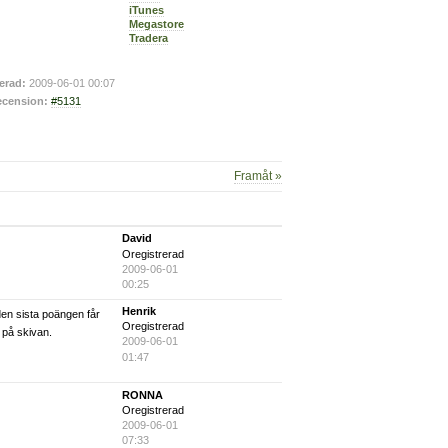
iTunes
Megastore
Tradera
erad:
2009-06-01 00:07
cension:
#5131
Framåt »
David
Oregistrerad
2009-06-01
00:25
Henrik
 den sista poängen får
Oregistrerad
 på skivan.
2009-06-01
01:47
RONNA
Oregistrerad
2009-06-01
07:33