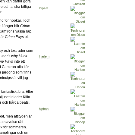
och kan därför göra
ne och andra billiga
Dipset
r.
ng för hookar. I och
fränger blir
Crime
Cam’rons vassa rap,
 är
Crime Pays
ett
sy
och textrader som
t, that’s why I fuck
Harlem
me Pays
inte ett
t Cam’ron ofta kör
 jargong som finns
incipskäl vill jag
 fantastiskt bra. Efter
ljuset inleder Killa
ar och hårda beats.
hiphop
pot, men attityden är
 stavelse rätt.
ack för sommaren.
amplingar och en