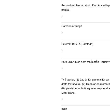
Personligen har jag aldrig förstått vad hi
hämta.
#
Cam’ron är tung!!
#
Peterok: BIG L! (Hämtade)
#
Bara Ola A-Mög som Ma$e från Harlem!!
#
Två teorier. (1) Jag är för gammal för att 
detta textstycke. (2) Detta är en utomord
där plattityder och töntigheter staplas til
Mont Blanc.
#
Killa!