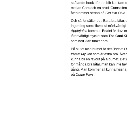
strålande hook där det blir kul fram-
mellan Cam och en brud. Cams stenh
återkommer sedan på
Get It In Ohio
.
Och så fortsätter det. Bara bra låtar,
ingenting som sticker ut märkvärdigt
Applejuice
kommer. Beatet är dovt m
låter väldigt mycket som
The Cool K
som helt klart funkar bra.
På slutet av albumet är det
Bottom O
främst
My Job
som är extra bra. Äve
kunna bli en favorit på albumet. Det ä
för många bra låtar, man kan inte fav
gång. Man kommer att kunna lyssna
på
Crime Pays
.