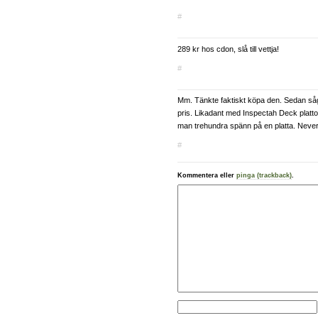
#
289 kr hos cdon, slå till vettja!
#
Mm. Tänkte faktiskt köpa den. Sedan så
pris. Likadant med Inspectah Deck plattor
man trehundra spänn på en platta. Never
#
Kommentera eller
pinga (trackback)
.