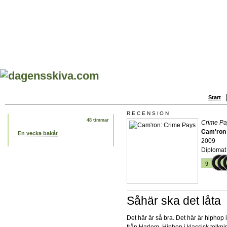
Start
RECENSION
48 timmar
Crime Pa
Cam'ron
En vecka bakåt
2009
Diplomat
9
Såhär ska det låta
Det här är så bra. Det här är hiphop i 
från Harlem. Hiphop i klassisk tolknin