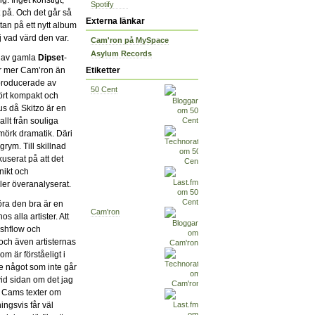
Spotify
kt på. Och det går så
Externa länkar
tan på ett nytt album
j vad värd den var.
Cam'ron på MySpace
Asylum Records
öd av gamla
Dipset
-
är mer Cam’ron än
Etiketter
 producerade av
50 Cent
rhört kompakt och
plus då Skitzo är en
llt från souliga
 mörk dramatik. Däri
grym. Till skillnad
userat på att det
unikt och
ler överanalyserat.
öra den bra är en
Cam'ron
s alla artister. Att
ashflow och
, och även artisternas
om är förståeligt i
e något som inte går
 vid sidan om det jag
lla Cams texter om
ingsvis får väl