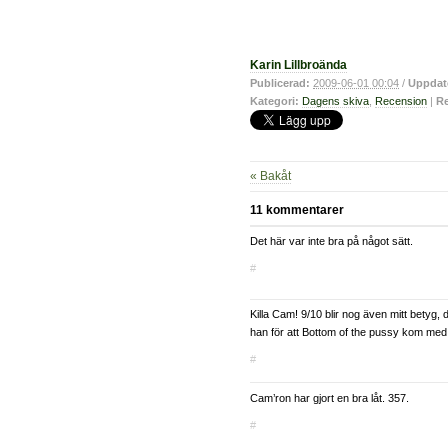
Karin Lillbroända
Publicerad:
2009-06-01 00:04
/
Uppdat
Kategori:
Dagens skiva
,
Recension
|
Re
« Bakåt
11 kommentarer
Det här var inte bra på något sätt.
#
Killa Cam! 9/10 blir nog även mitt betyg,
han för att Bottom of the pussy kom med
#
Cam’ron har gjort en bra låt. 357.
#