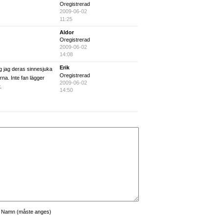
Oregistrerad
2009-06-02
11:25
Aldor
Oregistrerad
2009-06-02
14:08
Erik
g jag deras sinnesjuka
Oregistrerad
na. Inte fan lägger
2009-06-02
.
14:50
Namn (måste anges)