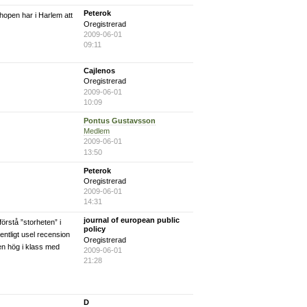
Peterok
phopen har i Harlem att
Oregistrerad
2009-06-01
09:11
Cajlenos
Oregistrerad
2009-06-01
10:09
Pontus Gustavsson
Medlem
2009-06-01
13:50
Peterok
Oregistrerad
2009-06-01
14:31
journal of european public
förstå ”storheten” i
policy
entligt usel recension
Oregistrerad
l en hög i klass med
2009-06-01
21:28
D