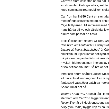
Cam’ron stora cash från andra håll, 
en skiva utan klubbgolvshits, autotu
knep som mainstreampubliken sluka
Cam’ron har likt
50 Cent
en stor tala
med många schyssta melodier och re
Pays
lättlyssnad. Tillsammans med 
hans hårda attityd och särskilda flow
album som passar de flesta.
Trots låttitlar som
Bottom Of The Pus
”
this bitch ain’t nuthin’ but a filthy slu
bitches all I do is fuck bitches
” är
Cri
snuskalbum. Självklart är det synd at
på på samma gamla diskriminerande
mycket i hiphopen, men inte ens av pr
dissa det här albumet. Så bra är det.
Introt och andra spåret
Cookin’ Up
är
ett par år totalt undangömd från ramp
fantastiskt vasst över catchiga hook
Sedan rullar det på.
Where I Know You From
är låg i tem
stenhård och Cam’ron lägger varenda
Never Ever
är ett klockrent soundtr
Silky (No Homo)
byggs upp av souls