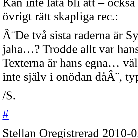
Kan inte låta bli att – också
övrigt rätt skapliga rec.:
Â¨De två sista raderna är 
jaha…? Trodde allt var ha
Texterna är hans egna… väl
inte själv i onödan dåÂ¨, t
/S.
#
Stellan
Oregistrerad
2010-0