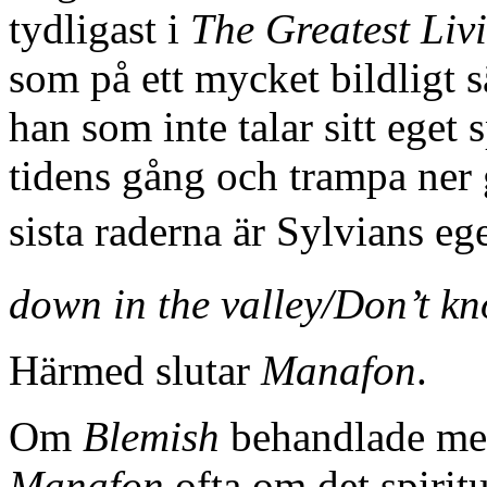
tydligast i
The Greatest Li
som på ett mycket bildligt s
han som inte talar sitt eget
tidens gång och trampa ner g
sista raderna är Sylvians e
down in the valley/Don’t kno
Härmed slutar
Manafon
.
Om
Blemish
behandlade mer
Manafon
ofta om det spiritu