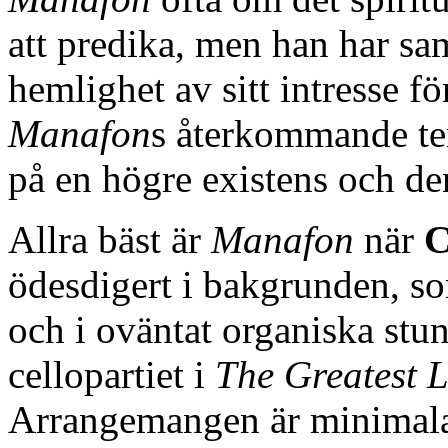
att predika, men han har sam
hemlighet av sitt intresse f
Manafon
s återkommande tem
på en högre existens och de
Allra bäst är
Manafon
när
C
ödesdigert i bakgrunden, s
och i oväntat organiska stu
cellopartiet i
The Greatest 
Arrangemangen är minimala