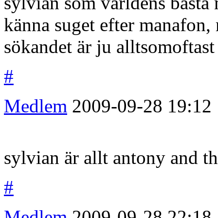
sylvian som världens bästa 
känna suget efter manafon,
sökandet är ju alltsomoftast
#
Medlem
2009-09-28
19:12
sylvian är allt antony and t
#
Medlem
2009-09-28
22:18