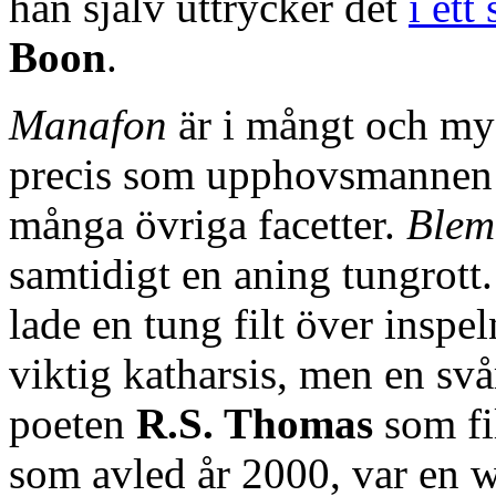
han själv uttrycker det
i ett
Boon
.
Manafon
är i mångt och myc
precis som upphovsmannen s
många övriga facetter.
Blem
samtidigt en aning tungrott
lade en tung filt över inspe
viktig katharsis, men en sv
poeten
R.S. Thomas
som fi
som avled år 2000, var en wa