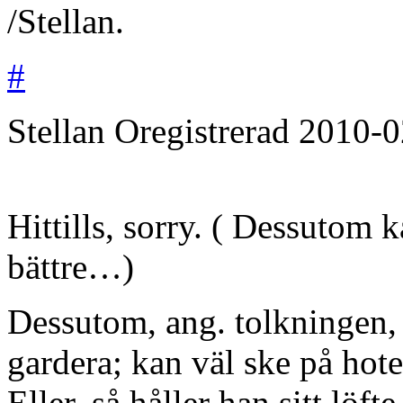
/Stellan.
#
Stellan
Oregistrerad
2010-0
Hittills, sorry. ( Dessutom k
bättre…)
Dessutom, ang. tolkningen, s
gardera; kan väl ske på hotel
Eller, så håller han sitt l