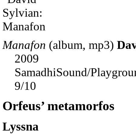
Manafon
(album, mp3)
Dav
2009
SamadhiSound/Playgrou
9
/
10
Orfeus’ metamorfos
Lyssna