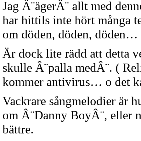
Jag Â¨ägerÂ¨ allt med den
har hittils inte hört många 
om döden, döden, döden… o
Är dock lite rädd att detta v
skulle Â¨palla medÂ¨. ( Reli
kommer antivirus… o det ka
Vackrare sångmelodier är hur
om Â¨Danny BoyÂ¨, eller ng
bättre.