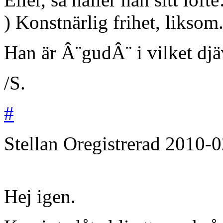
) Konstnärlig frihet, liksom.
Han är Â¨gudÂ¨ i vilket djäv
/S.
#
Stellan
Oregistrerad
2010-0
Hej igen.