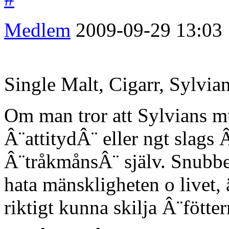
Medlem
2009-09-29
13:03
Single Malt, Cigarr, Sylvian
Om man tror att Sylvians m
Â¨attitydÂ¨ eller ngt slags
Â¨tråkmånsÂ¨ själv. Snubben 
hata mänskligheten o livet,
riktigt kunna skilja Â¨fött