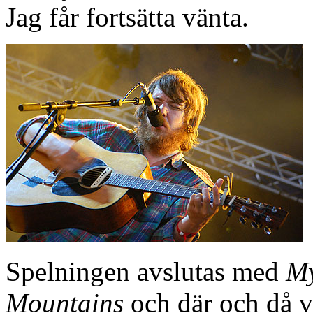
Jag får fortsätta vänta.
Spelningen avslutas med
M
Mountains
och där och då vä