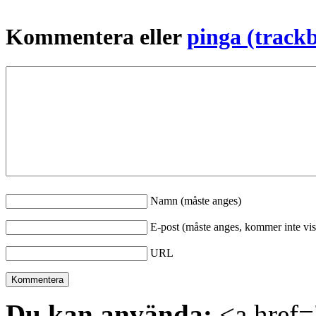
Kommentera eller
pinga (track
Namn (måste anges)
E-post (måste anges, kommer inte vis
URL
Du kan använda:
<a href="