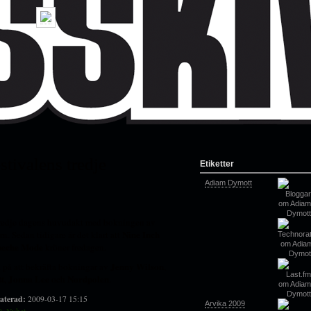
stivalens tredje
Etiketter
Adiam Dymott
tredje dagens huvudakt med bokningen av
Nine Inch
. Sedan tidigare är det klart att
peche Mode
kröner fredagen.
Jenny Wilson
å på att bekräfta bokningar av
,
t
Jonna Lee
Nordpolen
,
och
.
aterad:
2009-03-17 15:15
Arvika 2009