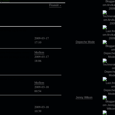
9
,
Nyhet
Framåt »
Keyser Soze
ur de bär sig åt de där
Oregistrerad
2009-03-17
Depeche Mode
17:10
större bokningarna (minst
Medlem
2009-03-17
rsta året på länge som jag
18:06
 Jävlar vad de satsar…
Medlem
2009-03-18
00:54
Jenny Wilson
Aldor
Oregistrerad
2009-03-18
10:39