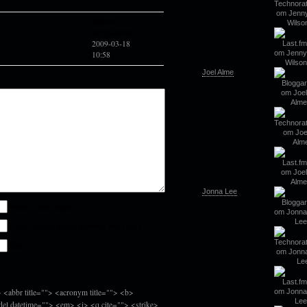
Jonon
Oregistrerad
2009-03-18
10:58
Joel Alme
Jonna Lee
Namn (måste anges)
E-post (måste anges, kommer inte visas)
URL
> <abbr title=""> <acronym title=""> <b>
del datetime=""> <em> <i> <q cite=""> <strike>