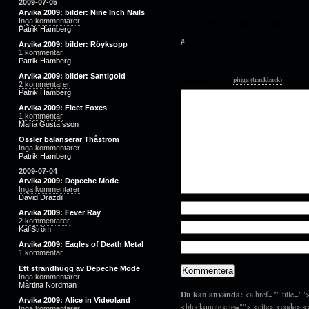
2009-07-05
Arvika 2009: bilder: Nine Inch Nails
Inga kommentarer
Det kommer bli galet fint detta!
Patrik Hamberg
#
Arvika 2009: bilder: Röyksopp
1 kommentar
Patrik Hamberg
Arvika 2009: bilder: Santigold
Kommentera eller
pinga (trackback)
.
2 kommentarer
Patrik Hamberg
Arvika 2009: Fleet Foxes
1 kommentar
Maria Gustafsson
Ossler balanserar Thåström
Inga kommentarer
Patrik Hamberg
2009-07-04
Arvika 2009: Depeche Mode
Inga kommentarer
David Drazdil
Arvika 2009: Fever Ray
2 kommentarer
Kal Ström
Arvika 2009: Eagles of Death Metal
1 kommentar
Ett strandhugg av Depeche Mode
Inga kommentarer
Martina Nordman
Du kan använda:
<a href="" title=""
Arvika 2009: Alice in Videoland
<blockquote cite=""> <cite> <code> <
Inga kommentarer