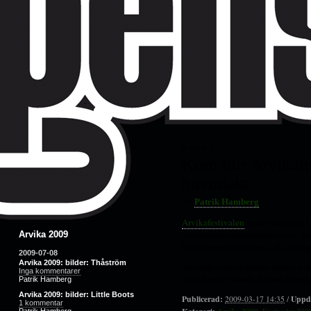
NYHET
Korn blir Arvikafe
huvudakt
Av
Patrik Hamberg
Arvikafestivalen
spikar idag den 
amerikanska angstmetalbandet Korn
Arvika 2009
Nails
De
toppar torsdagen och att
2009-07-08
Arvika 2009: bilder: Thåström
Arvikafestivalen passar idag ocks
Inga kommentarer
Joel Alme
Yuksek
Adiam Dymot
,
,
Patrik Hamberg
Arvika 2009: bilder: Little Boots
Publicerad:
Uppd
2009-03-17 14:35
/
1 kommentar