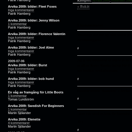
Kategori:
Arvika 2009
,
Festivaler 200
Patrik Hamberg
« Bakåt
Arvika 2009: bilder: Fleet Foxes
Inga kommentarer
Patrik Hamberg
Arvika 2009: bilder: Jenny Wilson
1 kommentar
5 kommentarer
Patrik Hamberg
Arvika 2009: bilder: Florence Valentin
Vansinnigt stor line up. Man undrar ju h
Inga kommentarer
värmlänningarna
Patrik Hamberg
Arvika 2009: bilder: Joel Alme
#
Inga kommentarer
Patrik Hamberg
Jag är inte intresserad av någon av de 
2009-07-06
av allt av Korn). Kanske det här blir fö
Arvika 2009: bilder: Burst
Inga kommentarer
inte besöker Arvikafestivalen.
Patrik Hamberg
#
Arvika 2009: bilder: bob hund
Inga kommentarer
Patrik Hamberg
Existerar termen ”finanskris” i Arvika?
En våg av framgång för Little Boots
1 kommentar
#
Tomas Lundström
Arvika 2009: Swedish For Beginners
1 kommentar
Martin Sjölander
..dom vill väl så ett korn för framtiden..
Arvika 2009: Elenette
:D :|
4 kommentarer
Martin Sjölander
#