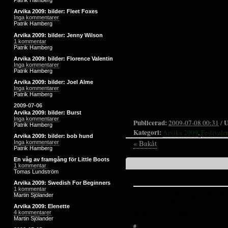
Patrik Hamberg
Arvika 2009: bilder: Fleet Foxes
Inga kommentarer
Patrik Hamberg
Arvika 2009: bilder: Jenny Wilson
1 kommentar
Patrik Hamberg
Arvika 2009: bilder: Florence Valentin
Inga kommentarer
Patrik Hamberg
Arvika 2009: bilder: Joel Alme
Inga kommentarer
Patrik Hamberg
2009-07-06
Arvika 2009: bilder: Burst
Inga kommentarer
Publicerad:
U
2009-07-08 00:31
/
Patrik Hamberg
Kategori:
Arvika 2009
,
Festivale
Arvika 2009: bilder: bob hund
« Bakåt
Inga kommentarer
Patrik Hamberg
En våg av framgång för Little Boots
1 kommentar
Tomas Lundström
En kommentar
Arvika 2009: Swedish For Beginners
1 kommentar
Hamberg har verkligen lyckats fånga Wi
Martin Sjölander
han ha en eloge för?
Arvika 2009: Elenette
Kläderna är ju som tagna ur min mamm
4 kommentarer
Martin Sjölander
#