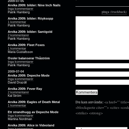
2009-07-05
Arvika 2009: bilder: Nine Inch Nails
Inga kommentarer
Kommentera eller
pinga (trackback)
.
Patrik Hamberg
Arvika 2009: bilder: Röyksopp
1 kommentar
Patrik Hamberg
Arvika 2009: bilder: Santigold
2 kommentarer
Patrik Hamberg
Arvika 2009: Fleet Foxes
1 kommentar
Maria Gustafsson
Ossler balanserar Thåström
Inga kommentarer
Patrik Hamberg
2009-07-04
Arvika 2009: Depeche Mode
Inga kommentarer
David Drazdil
Arvika 2009: Fever Ray
2 kommentarer
Kal Ström
Du kan använda:
<a href="" title
Arvika 2009: Eagles of Death Metal
1 kommentar
<blockquote cite=""> <cite> <cod
Ett strandhugg av Depeche Mode
<strike> <strong>
Inga kommentarer
Martina Nordman
Inloggning
Arvika 2009: Alice in Videoland
Inga kommentarer