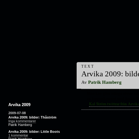
TEXT
Arvika 2009: bild
Av
Patrik Hamberg
Man kan göra många sämre saker
en toppenkonsert med Jenny W
-
Kal Ström twittrar från Arvik
Arvika 2009
2009-07-08
Arvika 2009: bilder: Thåström
Inga kommentarer
Patrik Hamberg
Arvika 2009: bilder: Little Boots
1 kommentar