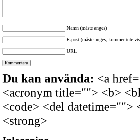
Namn (måste anges)
E-post (måste anges, kommer inte vis
URL
Du kan använda:
<a href="
<acronym title=""> <b> <bl
<code> <del datetime=""> 
<strong>