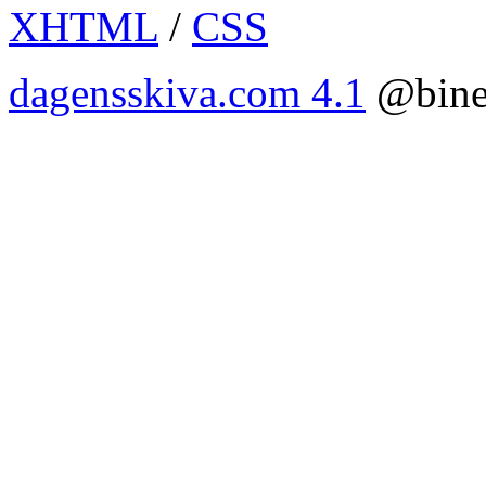
XHTML
/
CSS
dagensskiva.com 4.1
@bine