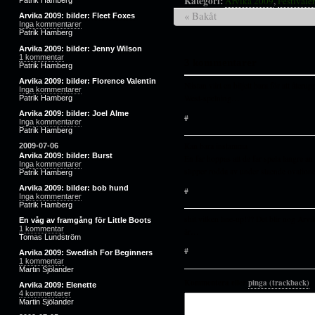
Kategori:
Arvika 2009
,
Festivale
Patrik Hamberg
« Bakåt
Arvika 2009: bilder: Fleet Foxes
Inga kommentarer
Patrik Hamberg
Arvika 2009: bilder: Jenny Wilson
1 kommentar
3 kommentarer
Patrik Hamberg
Arvika 2009: bilder: Florence Valentin
Nästan värt en biljett bara för att återu
Inga kommentarer
West-spelning…
Patrik Hamberg
Arvika 2009: bilder: Joel Alme
#
Inga kommentarer
Patrik Hamberg
Kan bara instamma
2009-07-06
Arvika 2009: bilder: Burst
En far hoppas att de far spela langre a
Inga kommentarer
slipper rodda av under staende ovatione
Patrik Hamberg
Arvika 2009: bilder: bob hund
#
Inga kommentarer
Patrik Hamberg
shit vilken line-up!?? Det blir nog Arvik
En våg av framgång för Little Boots
1 kommentar
år…
Tomas Lundström
#
Arvika 2009: Swedish For Beginners
1 kommentar
Martin Sjölander
Kommentera eller
pinga (trackback)
.
Arvika 2009: Elenette
4 kommentarer
Martin Sjölander