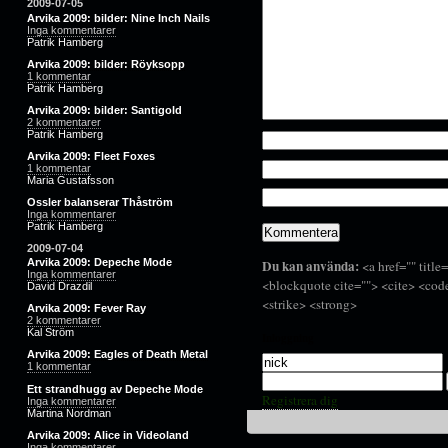
2009-07-05
Arvika 2009: bilder: Nine Inch Nails
Inga kommentarer
Patrik Hamberg
Arvika 2009: bilder: Röyksopp
1 kommentar
Patrik Hamberg
Arvika 2009: bilder: Santigold
2 kommentarer
Patrik Hamberg
Arvika 2009: Fleet Foxes
1 kommentar
Maria Gustafsson
Ossler balanserar Thåström
Inga kommentarer
Patrik Hamberg
2009-07-04
Du kan använda:
Arvika 2009: Depeche Mode
<a href="" title
Inga kommentarer
<blockquote cite=""> <cite> <cod
David Drazdil
<strike> <strong>
Arvika 2009: Fever Ray
2 kommentarer
Kal Ström
Inloggning
Arvika 2009: Eagles of Death Metal
1 kommentar
Ett strandhugg av Depeche Mode
Registrera dig
Inga kommentarer
Martina Nordman
Arvika 2009: Alice in Videoland
Inga kommentarer