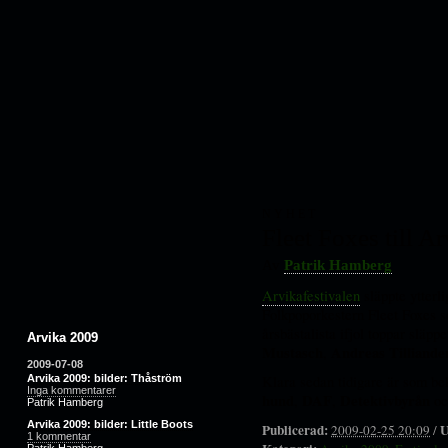
NYHET
Fleet Foxes till A
Av
Patrik Hamberg
Arvikafestivalen
släppte ytterli
Folkpoporkestern Fleet Foxes 
årsbästalista ifjol toppar släp
Arvika 2009
Mustasch
,
Andreas Tilliande
2009-07-08
Klara sedan tidigare är som be
Arvika 2009: bilder: Thåström
Inga kommentarer
hund
,
DAF
,
Detektivbyrån
o
Patrik Hamberg
Arvika 2009: bilder: Little Boots
Publicerad:
U
2009-02-25 20:09
/
1 kommentar