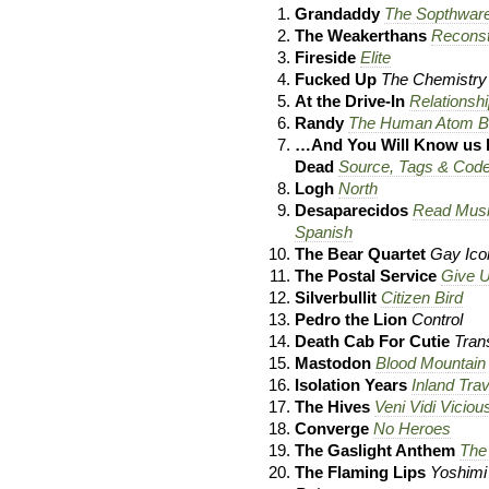
Grandaddy
The Sopthwar
The Weakerthans
Reconst
Fireside
Elite
Fucked Up
The Chemistry
At the Drive-In
Relations
Randy
The Human Atom 
…And You Will Know us by
Dead
Source, Tags & Cod
Logh
North
Desaparecidos
Read Musi
Spanish
The Bear Quartet
Gay Ico
The Postal Service
Give 
Silverbullit
Citizen Bird
Pedro the Lion
Control
Death Cab For Cutie
Tran
Mastodon
Blood Mountain
Isolation Years
Inland Trav
The Hives
Veni Vidi Viciou
Converge
No Heroes
The Gaslight Anthem
The
The Flaming Lips
Yoshimi 