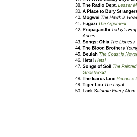
The Radio Dept.
Lesser M
A Place to Bury Stranger
Mogwai
The Hawk is Howl
Fugazi
The Argument
Propagandhi
Today’s Emp
Ashes
Songs: Ohia
The Lioness
The Blood Brothers
Youn
Beulah
The Coast is Never
Hets!
Hets!
Songs of Soil
The Painted
Ghostwood
The Icarus Line
Penance S
Tiger Lou
The Loyal
Lack
Saturate Every Atom