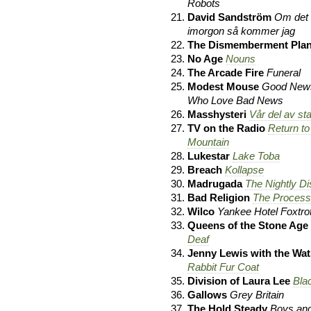
Robots
David Sandström
Om det 
imorgon så kommer jag
The Dismemberment Pla
No Age
Nouns
The Arcade Fire
Funeral
Modest Mouse
Good News
Who Love Bad News
Masshysteri
Vår del av st
TV on the Radio
Return to
Mountain
Lukestar
Lake Toba
Breach
Kollapse
Madrugada
The Nightly D
Bad Religion
The Process 
Wilco
Yankee Hotel Foxtro
Queens of the Stone Age
Deaf
Jenny Lewis with the Wa
Rabbit Fur Coat
Division of Laura Lee
Bla
Gallows
Grey Britain
The Hold Steady
Boys and