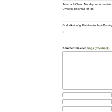
Jaha, och Cheap Monday var årtiondets
Utveckla din smak för fan.
#
Gud vilket mög. Prakikantjobb på Burnin
#
Kommentera eller
pinga (trackback)
.