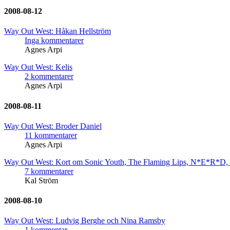
2008-08-12
Way Out West: Håkan Hellström
Inga kommentarer
Agnes Arpi
Way Out West: Kelis
2 kommentarer
Agnes Arpi
2008-08-11
Way Out West: Broder Daniel
11 kommentarer
Agnes Arpi
Way Out West: Kort om Sonic Youth, The Flaming Lips, N*E*R*D, 
7 kommentarer
Kal Ström
2008-08-10
Way Out West: Ludvig Berghe och Nina Ramsby
1 kommentar