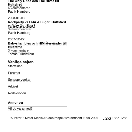
The Only Ones och The Hives till
Hultsfred
6 kommentarer
Patrik Hamberg
2008-01-03
Rockparty vs EMA & Luger: Hultsfred
vs Way Out East?
39 kommentarer
Patrik Hamberg
2007-12-27
Babyshambles och HIM återvänder till
Hultsfred
3 kommentarer
Tomas Lundström
Vanliga sajten
Startsidan
Forumet
Senaste veckan
Arkivet
Redaktionen
Annonser
Vill du vara med?
© Peter 2 Meter Media AB och respektive skribent 1999-2026
ISSN
1652-1285