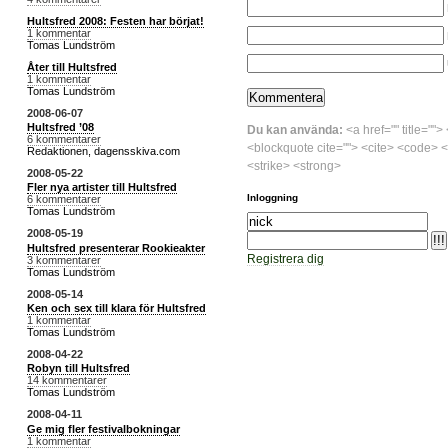
Hultsfred 2008: Festen har börjat!
1 kommentar
Tomas Lundström
Åter till Hultsfred
1 kommentar
Tomas Lundström
2008-06-07
Hultsfred ’08
Du kan använda:
<a href="" title="">
6 kommentarer
<blockquote cite=""> <cite> <code> <
Redaktionen, dagensskiva.com
<strike> <strong>
2008-05-22
Fler nya artister till Hultsfred
Inloggning
6 kommentarer
Tomas Lundström
2008-05-19
Hultsfred presenterar Rookieakter
Registrera dig
3 kommentarer
Tomas Lundström
2008-05-14
Ken och sex till klara för Hultsfred
1 kommentar
Tomas Lundström
2008-04-22
Robyn till Hultsfred
14 kommentarer
Tomas Lundström
2008-04-11
Ge mig fler festivalbokningar
1 kommentar