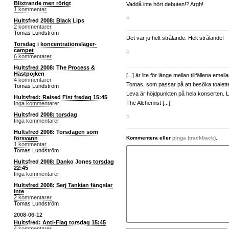
Blixtrande men rörigt
Vaddå inte hört debuten!? Argh!
1 kommentar
#
Hultsfred 2008: Black Lips
2 kommentarer
Tomas Lundström
Det var ju helt strålande. Helt strålande!
Torsdag i koncentrationsläger-
campet
#
6 kommentarer
Hultsfred 2008: The Process &
Hästpojken
[...] är lite för länge mellan tillfällena emella
4 kommentarer
Tomas, som passar på att besöka toalette
Tomas Lundström
Leva är höjdpunkten på hela konserten. Lå
Hultsfred: Raised Fist fredag 15:45
The Alchemist [...]
Inga kommentarer
Hultsfred 2008: torsdag
#
Inga kommentarer
Hultsfred 2008: Torsdagen som
försvann
Kommentera eller
pinga (trackback)
.
1 kommentar
Tomas Lundström
Hultsfred 2008: Danko Jones torsdag
22:45
Inga kommentarer
Hultsfred 2008: Serj Tankian fängslar
inte
2 kommentarer
Tomas Lundström
2008-06-12
Hultsfred: Anti-Flag torsdag 15:45
4 kommentarer