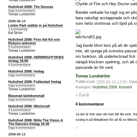
Tomas Lundström
Chylde of Fire
och
Hey Doctor
satt
Hultsfred 2008: The Donnas
Inga kommentarer
Bandet verkade ha tagit sig en pils
Tomas Lundström
bara naturligt avslappnade och s
2008-06-14
som helst stortrivas och bjöd på si
Linkin Park ställde in på Hultsfred
1 kommentar
Kal Ström
Hultsfred 2008: First Aid Kit och
Robyns ankomst
Jag borde blivit less på att de sp
9 kommentarer
Tomas Lundström
inte, att sjunga på svenska passar 
sin funktion, då undertecknad fick t
Hultsfred 2008: HERBRIGHTSKIES
lördag 16:00
närapå klockren spelning, och att d
4 kommentarer
passande än för sent.
Hultsfred 2008: fredag
Inga kommentarer
Tomas Lundström
Publicerad:
2008-06-14 13:48
/
Uppd
Hultsfred 2008: Fulländad fredag
Inga kommentarer
Kategori:
Hultsfred 2008
,
Konsert
Tomas Lundström
« Bakåt
Blaserad kärleksmetall
Inga kommentarer
4 kommentarer
Hultsfred 2008: Witchcraft
4 kommentarer
Tomas Lundström
Ja det är inte utan att man blir lite avis.
sväng in på Metaltown för att få se Witchc
Hultsfred 2008: Billie The Vision &
The Dancers fredag 16:30
Inga kommentarer
#
2008-06-13