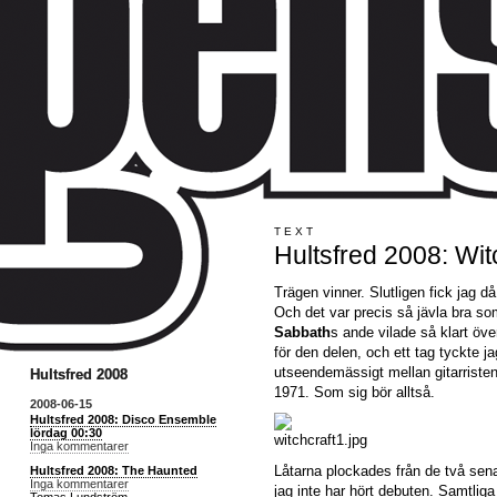
TEXT
Hultsfred 2008: Wit
Trägen vinner. Slutligen fick jag d
Och det var precis så jävla bra s
Sabbath
s ande vilade så klart öv
för den delen, och ett tag tyckte j
utseendemässigt mellan gitarrist
Hultsfred 2008
1971. Som sig bör alltså.
2008-06-15
Hultsfred 2008: Disco Ensemble
lördag 00:30
Inga kommentarer
Låtarna plockades från de två sena
Hultsfred 2008: The Haunted
Inga kommentarer
jag inte har hört debuten. Samtliga