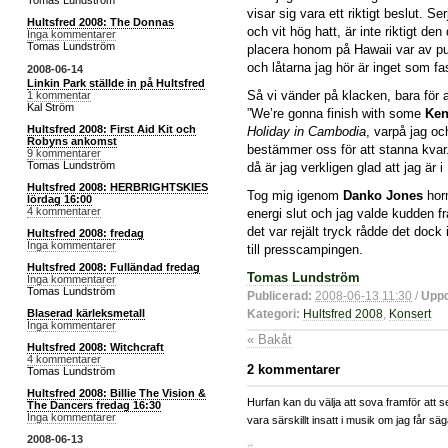
Tomas Lundström
visar sig vara ett riktigt beslut. Ser
Hultsfred 2008: The Donnas
och vit hög hatt, är inte riktigt d
Inga kommentarer
Tomas Lundström
placera honom på Hawaii var av pu
och låtarna jag hör är inget som fas
2008-06-14
Linkin Park ställde in på Hultsfred
Så vi vänder på klacken, bara för 
1 kommentar
Kal Ström
”We’re gonna finish with some
Ken
Hultsfred 2008: First Aid Kit och
Holiday in Cambodia
, varpå jag oc
Robyns ankomst
bestämmer oss för att stanna kvar
9 kommentarer
Tomas Lundström
då är jag verkligen glad att jag är i
Hultsfred 2008: HERBRIGHTSKIES
Tog mig igenom
Danko Jones
hor
lördag 16:00
4 kommentarer
energi slut och jag valde kudden f
det var rejält tryck rådde det dock
Hultsfred 2008: fredag
Inga kommentarer
till presscampingen.
Hultsfred 2008: Fulländad fredag
Tomas Lundström
Inga kommentarer
Tomas Lundström
Publicerad:
2008-06-13 11:30
/
Uppd
Blaserad kärleksmetall
Kategori:
Hultsfred 2008
,
Konsert
Inga kommentarer
« Bakåt
Hultsfred 2008: Witchcraft
4 kommentarer
2 kommentarer
Tomas Lundström
Hultsfred 2008: Billie The Vision &
Hurfan kan du välja att sova framför att
The Dancers fredag 16:30
Inga kommentarer
vara särskillt insatt i musik om jag får säg
2008-06-13
#