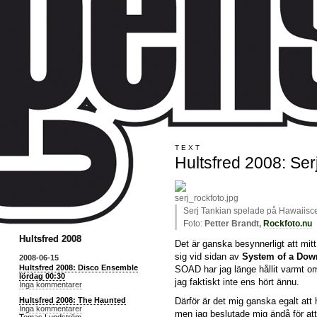
TEXT
Hultsfred 2008: Serj
Serj Tankian spelade på Hawaiisc
Foto:
Petter Brandt,
Rockfoto.nu
Hultsfred 2008
Det är ganska besynnerligt att mitt
sig vid sidan av
System of a Dow
2008-06-15
Hultsfred 2008: Disco Ensemble
SOAD har jag länge hållit varmt om
lördag 00:30
jag faktiskt inte ens hört ännu.
Inga kommentarer
Hultsfred 2008: The Haunted
Därför är det mig ganska egalt att
Inga kommentarer
men jag beslutade mig ändå för att