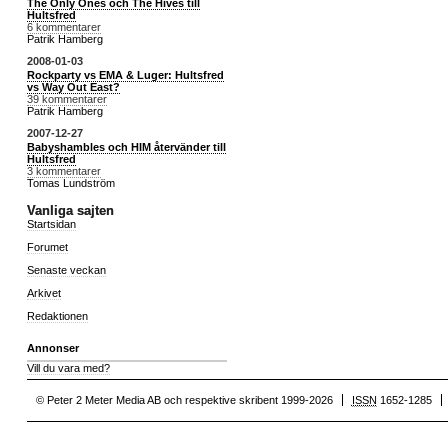
The Only Ones och The Hives till
Hultsfred
6 kommentarer
Patrik Hamberg
2008-01-03
Rockparty vs EMA & Luger: Hultsfred
vs Way Out East?
39 kommentarer
Patrik Hamberg
2007-12-27
Babyshambles och HIM återvänder till
Hultsfred
3 kommentarer
Tomas Lundström
Vanliga sajten
Startsidan
Forumet
Senaste veckan
Arkivet
Redaktionen
Annonser
Vill du vara med?
© Peter 2 Meter Media AB och respektive skribent 1999-2026
ISSN
1652-1285