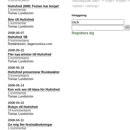
<blockquote cite=""> <cite> <code> <
<strike> <strong>
Hultsfred 2008: Festen har börjat!
1 kommentar
Tomas Lundström
Inloggning
Åter till Hultsfred
1 kommentar
Tomas Lundström
Registrera dig
2008-06-07
Hultsfred ’08
6 kommentarer
Redaktionen, dagensskiva.com
2008-05-22
Fler nya artister till Hultsfred
6 kommentarer
Tomas Lundström
2008-05-19
Hultsfred presenterar Rookieakter
3 kommentarer
Tomas Lundström
2008-05-14
Ken och sex till klara för Hultsfred
1 kommentar
Tomas Lundström
2008-04-22
Robyn till Hultsfred
14 kommentarer
Tomas Lundström
2008-04-11
Ge mig fler festivalbokningar
1 kommentar