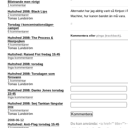
Blixtrande men rörigt
1 kommentar
Alternativt har jag aldrig varit så förtjust 
Hultsfred 2008: Black Lips
2 kommentarer
Machine, hur kanon bandet än må vara.
Tomas Lundström
#
Torsdag i koncentrationsläger-
campet
6 kommentarer
Kommentera eller
pinga (trackback)
.
Hultsfred 2008: The Process &
Hästpojken
4 kommentarer
Tomas Lundström
Hultsfred: Raised Fist fredag 15:45
Inga kommentarer
Hultsfred 2008: torsdag
Inga kommentarer
Hultsfred 2008: Torsdagen som
försvann
1 kommentar
Tomas Lundström
Hultsfred 2008: Danko Jones torsdag
22:45
Inga kommentarer
Hultsfred 2008: Serj Tankian fängslar
inte
2 kommentarer
Tomas Lundström
2008-06-12
Du kan använda:
<a href="" title="">
Hultsfred: Anti-Flag torsdag 15:45
4 kommentarer