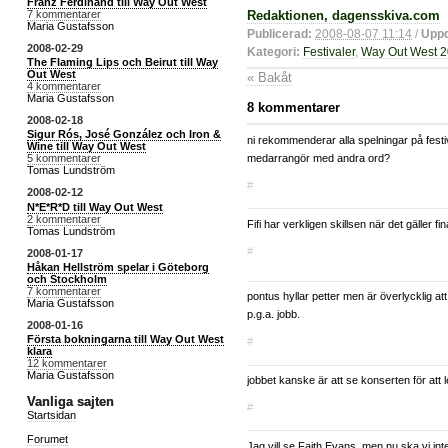
Franz Ferdinand till Way Out West
7 kommentarer
Redaktionen, dagensskiva.com
Maria Gustafsson
Publicerad:
2008-08-07 11:14
/
Uppd
2008-02-29
Kategori:
Festivaler
,
Way Out West 
The Flaming Lips och Beirut till Way
Out West
« Bakåt
4 kommentarer
Maria Gustafsson
8 kommentarer
2008-02-18
Sigur Rós, José González och Iron &
ni rekommenderar alla spelningar på fest
Wine till Way Out West
medarrangör med andra ord?
5 kommentarer
Tomas Lundström
#
2008-02-12
N*E*R*D till Way Out West
2 kommentarer
Fifi har verkligen skillsen när det gäller fin
Tomas Lundström
#
2008-01-17
Håkan Hellström spelar i Göteborg
och Stockholm
7 kommentarer
pontus hyllar petter men är överlycklig a
Maria Gustafsson
p.g.a. jobb.
2008-01-16
Första bokningarna till Way Out West
#
klara
12 kommentarer
Maria Gustafsson
jobbet kanske är att se konserten för att le
Vanliga sajten
#
Startsidan
Forumet
Jag vill se Faith Evans, men nu ska vi in