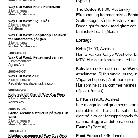
(Agnes)
Way Out West: Franz Ferdinand
The Dodos
(01.00, Pustervik)
1 kommentar
Maria Gustafsson
Eftersom jag kommer missa
Fanfa
Slottsskogen så blir Pustervik mit
Way Out West: Sigur Rós
9 kommentarer
Dodos gör folkrock med gitarr och 
Kal Ström
fantastiskt sätt. (Maria)
Way Out West: Looptroop i solsken
för hundraelfte gången
Lördag:
1 kommentar
Pontus Gustavsson
Kelis
(15.00, Azalea)
2008-08-08
Hon är varken Kanye West eller E
Way Out West: Petter med vänner
MTV. Hur detta korrelerar med besö
2 kommentarer
Agnes Arpi
Kelis kom också som en av Way O
2008-08-07
efterlängtat. Självständig, stark,
Way Out West 2008
Vågar vi hoppas på att hon gör et
8 kommentarer
Redaktionen, dagensskiva.com
Hur som helst så kommer hennes so
2008-07-29
nöjda. (Pontus)
Kelis och Lil’ Kim till Way Out West
9 kommentarer
Lil’ Kim
(19.00, Azalea)
Agnes Arpi
Inte många kvinnliga emcees kan m
2008-07-03
och aktivitet. Efter att ha suttit i 
Grand Archives ställer in på Way Out
gjort så ska det förhoppningsvis f
West
5 kommentarer
så nära
Biggie
är det bara en som
Maria Gustafsson
Evans
? (Pontus)
2008-06-19
Fleet Foxes
(19.45, Linné)
Klubbprogrammet på Way Out West