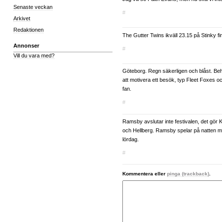
Senaste veckan
#
Arkivet
Redaktionen
The Gutter Twins ikväll 23.15 på Stinky fi
Annonser
#
Vill du vara med?
Göteborg. Regn säkerligen och blåst. Behö
att motivera ett besök, typ Fleet Foxes o
fan.
#
Ramsby avslutar inte festivalen, det gör 
och Hellberg. Ramsby spelar på natten m
lördag.
#
Kommentera eller
pinga (trackback)
.