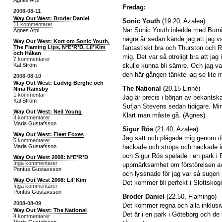
Agnes Arpi
Fredag:
2008-08-11
Way Out West: Broder Daniel
Sonic Youth
(19.20, Azalea)
11 kommentarer
När Sonic Youth inledde med Burni
Agnes Arpi
några år sedan kände jag att jag va
Way Out West: Kort om Sonic Youth,
The Flaming Lips, N*E*R*D, Lil’ Kim
fantastiskt bra och Thurston och R
och Håkan
mig. Det var så otroligt bra att jag 
7 kommentarer
Kal Ström
skulle kunna bli sämre. Och jag var
den här gången tänkte jag se lite m
2008-08-10
Way Out West: Ludvig Berghe och
The National
(20.15 Linné)
Nina Ramsby
1 kommentar
Jag är precis i början av bekantsk
Kal Ström
Sufjan Stevens sedan tidigare. Min 
Way Out West: Neil Young
Klart man måste gå. (Agnes)
4 kommentarer
Maria Gustafsson
Sigur Rós
(21.40, Azalea)
Way Out West: Fleet Foxes
Jag satt och plågade mig genom d
5 kommentarer
hackade och ströps och hackade ig
Maria Gustafsson
och Sigur Rós spelade i en park i 
Way Out West 2008: N*E*R*D
Inga kommentarer
uppmärksamhet om förstörelsen av 
Pontus Gustavsson
och lyssnade för jag var så sugen 
Way Out West 2008: Lil’ Kim
Det kommer bli perfekt i Slottskog
Inga kommentarer
Pontus Gustavsson
Broder Daniel
(22.50, Flamingo)
2008-08-09
Det kommer regna och alla inklus
Way Out West: The National
Det är i en park i Göteborg och de
4 kommentarer
Maria Gustafsson