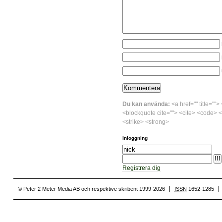
Du kan använda:
<a href="" title="">
<blockquote cite=""> <cite> <code> <
<strike> <strong>
Inloggning
Registrera dig
© Peter 2 Meter Media AB och respektive skribent 1999-2026
ISSN
1652-1285