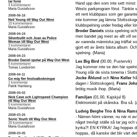
tar form
Hand upp den som inte sett minst 
4 kommentarer
Wests parkprogram förut. Tänkte väl
Maria Gustafsson
ett rent klubbpass som ger garanter
2008-06-16
inte kommer jag lämna Slottsskoge
Neil Young till Way Out West
10 kommentarer
klubbspelning under fredag eller lö
Maria Gustafsson
Broder Daniels
sista spelning oc
2008-04-24
men bandet jag mest av allt vill 
Silverbullit och Joan as Police
av varenda människa jag träffat s
Woman till Way Out West
3 kommentarer
gjort ett av årets bästa album. Och
Maria Gustafsson
spelning. (Maria)
2008-04-23
Broder Daniel spelar på Way Out West
Les Big Bird
(00.00, Pustervik)
6 kommentarer
Jag kommer inte se den här spelni
Tomas Lundström
Young slår de sista tonerna i Slott
2008-04-11
Jocke Åhlund
och
Nino Keller
fr
Ge mig fler festivalbokningar
1 kommentar
dagen i Slottsskogen),
Frans Joh
Patrik Hamberg
brötig musik ihop. (Maria)
2008-04-02
Familjen
(01.00, Kajskjul 8)
Nick Cave och Lightspeed Champion
till Way Out West
Elektroniskt på skånska. Bra så. 
5 kommentarer
Maria Gustafsson
Ludvig Berghe Trio & Nina Ram
2008-03-25
- Nämen hörni vänner, nu när ni av
Sonic Youth till Way Out West
något trevligt ställe så tar jag och 
20 kommentarer
Maria Gustafsson
kyrka?! EN KYRKA! Jag hoppas det
hoppas, då kanske det blir värt det
2008-03-05