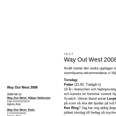
TEXT
Way Out West 200
Ikväll startar den andra upplagan
stormbyarna rekommenderar vi föl
Torsdag:
Petter
(23.00, Trädgår’n)
Way Out West 2008
10 år i branschen och hiphopsväng
och kanske en historisk svensk h
2008-08-12
Way Out West: Håkan Hellström
Scratch. Utöver bland annat
Loop
Inga kommentarer
på scen så ska det bjudas på två
Agnes Arpi
Ken Ring
? Jag har nog aldrig ångra
Way Out West: Kelis
jobbet torsdag till fredag så mycke
2 kommentarer