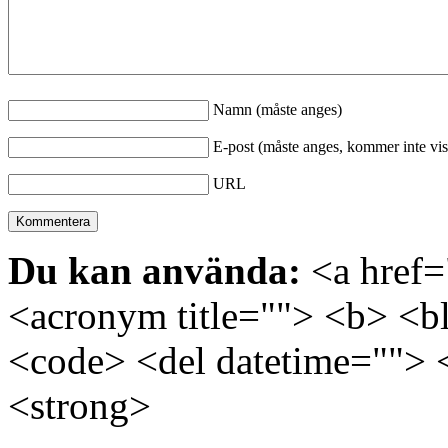
Namn (måste anges)
E-post (måste anges, kommer inte vis
URL
Du kan använda:
<a href="
<acronym title=""> <b> <bl
<code> <del datetime=""> 
<strong>