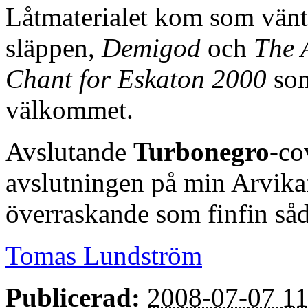
Låtmaterialet kom som vänta
släppen,
Demigod
och
The 
Chant for Eskaton 2000
som 
välkommet.
Avslutande
Turbonegro
-co
avslutningen på min Arvikaf
överraskande som finfin så
Tomas Lundström
Publicerad:
2008-07-07 11