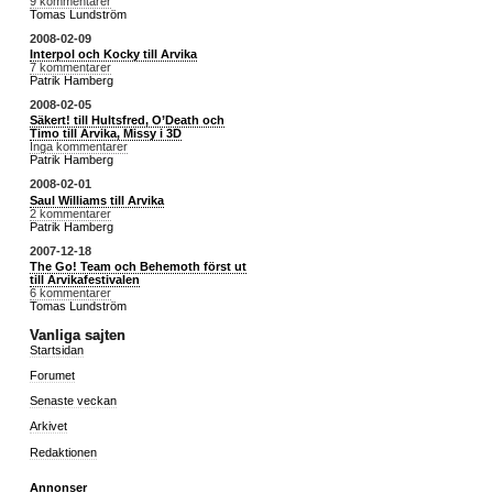
9 kommentarer
Tomas Lundström
2008-02-09
Interpol och Kocky till Arvika
7 kommentarer
Patrik Hamberg
2008-02-05
Säkert! till Hultsfred, O’Death och
Timo till Arvika, Missy i 3D
Inga kommentarer
Patrik Hamberg
2008-02-01
Saul Williams till Arvika
2 kommentarer
Patrik Hamberg
2007-12-18
The Go! Team och Behemoth först ut
till Arvikafestivalen
6 kommentarer
Tomas Lundström
Vanliga sajten
Startsidan
Forumet
Senaste veckan
Arkivet
Redaktionen
Annonser