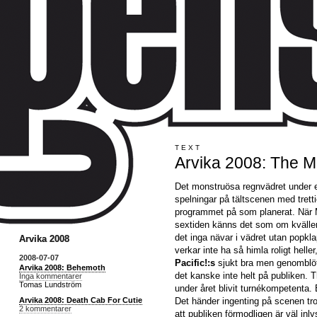
TEXT
Arvika 2008: The M
Det monstruösa regnvädret under e
spelningar på tältscenen med tretti
programmet på som planerat. När 
sextiden känns det som om kvällen 
det inga nävar i vädret utan popkl
Arvika 2008
verkar inte ha så himla roligt helle
2008-07-07
Pacific!:s
sjukt bra men genomblöt
Arvika 2008: Behemoth
det kanske inte helt på publiken. 
Inga kommentarer
Tomas Lundström
under året blivit turnékompetenta
Det händer ingenting på scenen tr
Arvika 2008: Death Cab For Cutie
2 kommentarer
att publiken förmodligen är väl in