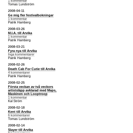
1 kommentar
Tomas Lundström
2008-04-11
Ge mig fler festivalbokningar
1 kommentar
Patrik Hamberg
2008-03-26
M.I.A. till Arvika
1 kommentar
Patrik Hamberg
2008-03-21
Fyra nya till Arvika
Inga kommentarer
Patrik Hamberg
2008-02-26
Death Cab For Cutie till Arvika
4 kommentarer
Patrik Hamberg
2008-02-25
Första veckan av två veckors
artistsläpp avklarad med Maps,
Maskinen och Looptroop
1 kommentar
Kal Ström
2008-02-18
Kent till Arvika
6 kommentarer
Tomas Lundström
2008-02-14
Slayer till Arvika