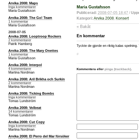
Arvika 2008: Maps
Maria Gustafsson
Inga kommentarer
Maria Gustafsson
Publicerad:
2008-07-05 18:47
/
Uppd
Arvika 2008: The Go! Team
Kategori:
Arvika 2008
,
Konsert
1 kommentar
Maria Gustafsson
« Bakåt
2008-07-05
En kommentar
Arvika 2008: Looptroop Rockers
2 kommentarer
Patrik Hamberg
Tyckte de gjorde en riktig kalas spelning.
Arvika 2008: The Mary Onettes
#
1 kommentar
Maria Gustafsson
Arvika 2008: Interpol
4 kommentarer
Kommentera eller
pinga (trackback)
.
Martina Nordman
Arvika 2008: Aril Brikha och Surkin
2 kommentarer
Martina Nordman
Arvika 2008: Ticking Bombs
Inga kommentarer
Tomas Lundström
Arvika 2008: Volbeat
14 kommentarer
Tomas Lundström
Arvika 2008: Cut Copy
Inga kommentarer
Martina Nordman
Arvika 2008: El Perro del Mar försöker