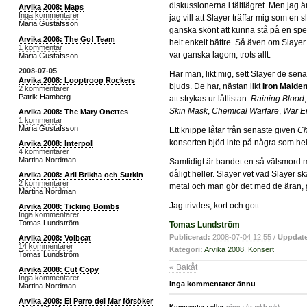
diskussionerna i tältlägret. Men jag är 
Arvika 2008: Maps
Inga kommentarer
jag vill att Slayer träffar mig som en s
Maria Gustafsson
ganska skönt att kunna stå på en spe
Arvika 2008: The Go! Team
helt enkelt bättre. Så även om Slayer 
1 kommentar
var ganska lagom, trots allt.
Maria Gustafsson
2008-07-05
Har man, likt mig, sett Slayer de sen
Arvika 2008: Looptroop Rockers
bjuds. De har, nästan likt
Iron Maide
2 kommentarer
Patrik Hamberg
att strykas ur låtlistan.
Raining Blood
Skin Mask
,
Chemical Warfare
,
War E
Arvika 2008: The Mary Onettes
1 kommentar
Maria Gustafsson
Ett knippe låtar från senaste given
Ch
konserten bjöd inte på några som hel
Arvika 2008: Interpol
4 kommentarer
Martina Nordman
Samtidigt är bandet en så välsmord m
dåligt heller. Slayer vet vad Slayer s
Arvika 2008: Aril Brikha och Surkin
2 kommentarer
metal och man gör det med de äran, g
Martina Nordman
Jag trivdes, kort och gott.
Arvika 2008: Ticking Bombs
Inga kommentarer
Tomas Lundström
Tomas Lundström
Publicerad:
2008-07-04 12:55
/
Uppdate
Arvika 2008: Volbeat
14 kommentarer
Kategori:
Arvika 2008
,
Konsert
Tomas Lundström
« Bakåt
Arvika 2008: Cut Copy
Inga kommentarer
Inga kommentarer ännu
Martina Nordman
Arvika 2008: El Perro del Mar försöker