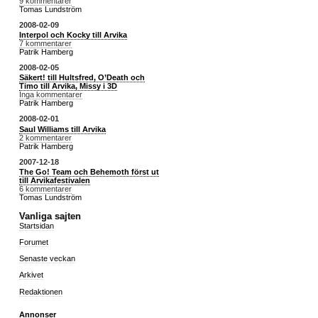
9 kommentarer
Tomas Lundström
2008-02-09
Interpol och Kocky till Arvika
7 kommentarer
Patrik Hamberg
2008-02-05
Säkert! till Hultsfred, O’Death och
Timo till Arvika, Missy i 3D
Inga kommentarer
Patrik Hamberg
2008-02-01
Saul Williams till Arvika
2 kommentarer
Patrik Hamberg
2007-12-18
The Go! Team och Behemoth först ut
till Arvikafestivalen
6 kommentarer
Tomas Lundström
Vanliga sajten
Startsidan
Forumet
Senaste veckan
Arkivet
Redaktionen
Annonser