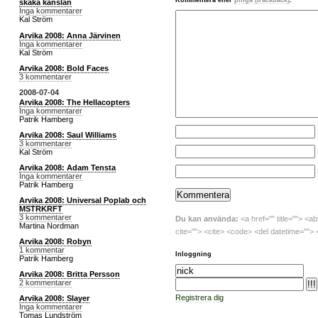
Kommentera eller
pinga (trackback)
.
skaka känslan
Inga kommentarer
Kal Ström
Arvika 2008: Anna Järvinen
Inga kommentarer
Kal Ström
Arvika 2008: Bold Faces
3 kommentarer
2008-07-04
Arvika 2008: The Hellacopters
Inga kommentarer
Patrik Hamberg
Arvika 2008: Saul Williams
3 kommentarer
Kal Ström
Arvika 2008: Adam Tensta
Inga kommentarer
Patrik Hamberg
Arvika 2008: Universal Poplab och
MSTRKRFT
3 kommentarer
Du kan använda:
<a href="" title=""> <a
Martina Nordman
cite=""> <cite> <code> <del datetime=""> 
Arvika 2008: Robyn
1 kommentar
Inloggning
Patrik Hamberg
Arvika 2008: Britta Persson
2 kommentarer
Registrera dig
Arvika 2008: Slayer
Inga kommentarer
Tomas Lundström