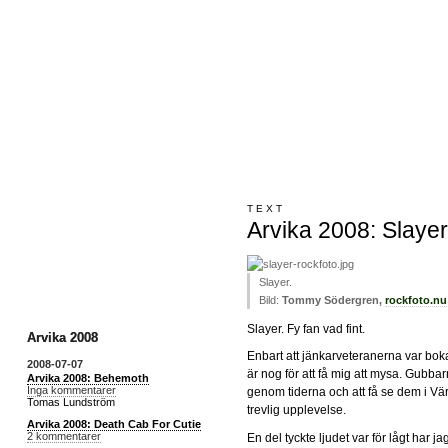
TEXT
Arvika 2008: Slayer
Slayer.
Bild:
Tommy Södergren,
rockfoto.nu
Slayer. Fy fan vad fint.
Arvika 2008
Enbart att jänkarveteranerna var boka
2008-07-07
är nog för att få mig att mysa. Gubba
Arvika 2008: Behemoth
Inga kommentarer
genom tiderna och att få se dem i V
Tomas Lundström
trevlig upplevelse.
Arvika 2008: Death Cab For Cutie
2 kommentarer
En del tyckte ljudet var för lågt har ja