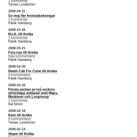
1 kommentar
Tomas Lundström
2008-04-11
Ge mig fler festivalbokningar
1 kommentar
Patrik Hamberg
2008-03-26
M.I.A. till Arvika
1 kommentar
Patrik Hamberg
2008-03-21
Fyra nya till Arvika
Inga kommentarer
Patrik Hamberg
2008-02-26
Death Cab For Cutie till Arvika
4 kommentarer
Patrik Hamberg
2008-02-25
Första veckan av två veckors
artistsläpp avklarad med Maps,
Maskinen och Looptroop
1 kommentar
Kal Ström
2008-02-18
Kent till Arvika
6 kommentarer
Tomas Lundström
2008-02-14
Slayer till Arvika