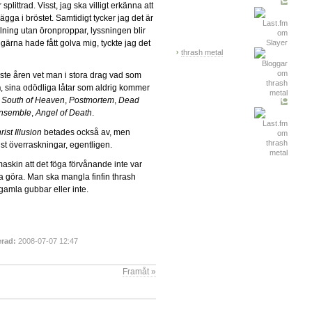
splittrad. Visst, jag ska villigt erkänna att
lägga i bröstet. Samtidigt tycker jag det är
lning utan öronproppar, lyssningen blir
gärna hade fått golva mig, tyckte jag det
thrash metal
aste åren vet man i stora drag vad som
n
, sina odödliga låtar som aldrig kommer
,
South of Heaven
,
Postmortem
,
Dead
nsemble
,
Angel of Death
.
rist Illusion
betades också av, men
st överraskningar, egentligen.
askin att det föga förvånande inte var
ka göra. Man ska mangla finfin thrash
amla gubbar eller inte.
rad:
2008-07-07 12:47
Framåt »