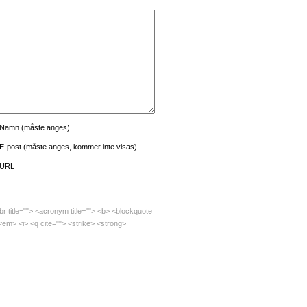
Namn (måste anges)
E-post (måste anges, kommer inte visas)
URL
bbr title=""> <acronym title=""> <b> <blockquote
<em> <i> <q cite=""> <strike> <strong>