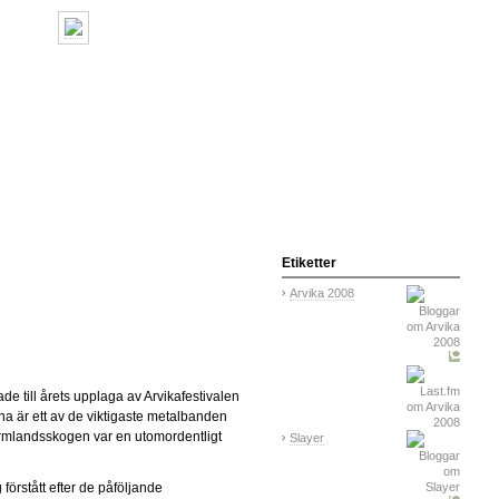
Etiketter
Arvika 2008
de till årets upplaga av Arvikafestivalen
rna är ett av de viktigaste metalbanden
ärmlandsskogen var en utomordentligt
Slayer
g förstått efter de påföljande