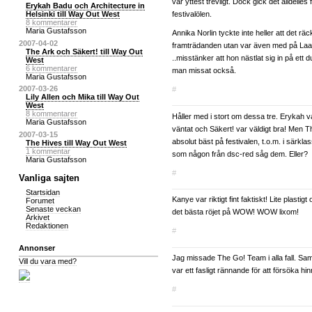
var yttest trevligt. Dock gick det alldelles 
Erykah Badu och Architecture in
festivalölen.
Helsinki till Way Out West
8 kommentarer
Maria Gustafsson
Annika Norlin tyckte inte heller att det rä
2007-04-02
framträdanden utan var även med på Laa
The Ark och Säkert! till Way Out
..misstänker att hon nästlat sig in på ett
West
6 kommentarer
man missat också.
Maria Gustafsson
2007-03-26
#
Lily Allen och Mika till Way Out
West
8 kommentarer
Håller med i stort om dessa tre. Erykah va
Maria Gustafsson
väntat och Säkert! var väldigt bra! Men
2007-03-15
absolut bäst på festivalen, t.o.m. i särkla
The Hives till Way Out West
1 kommentar
som någon från dsc-red såg dem. Eller?
Maria Gustafsson
#
Vanliga sajten
Startsidan
Kanye var riktigt fint faktiskt! Lite plastig
Forumet
Senaste veckan
det bästa röjet på WOW! WOW lixom!
Arkivet
Redaktionen
#
Annonser
Jag missade The Go! Team i alla fall. Sa
Vill du vara med?
var ett fasligt rännande för att försöka hi
#