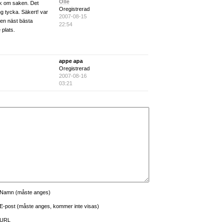
Olle
ck om saken. Det
Oregistrerad
g tycka. Säkert! var
2007-08-15
den näst bästa
22:54
 plats.
appe apa
Oregistrerad
2007-08-16
03:21
Namn (måste anges)
E-post (måste anges, kommer inte visas)
URL