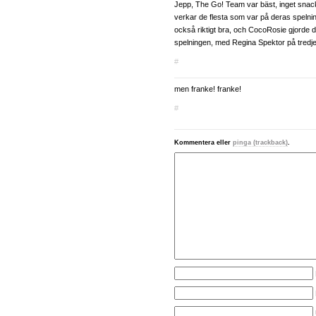
Jepp, The Go! Team var bäst, inget sna
verkar de flesta som var på deras spelnin
också riktigt bra, och CocoRosie gjorde 
spelningen, med Regina Spektor på tredje
#
men franke! franke!
#
Kommentera eller
pinga (trackback)
.