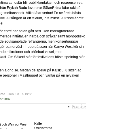
 intima atmosfär blir publikkontakten och responsen ett
d från Erykah Badu levererar Säkert! sina låtar rakt på
digt mellansnack. Vilka låtar sedan! En av årets bästa
ive. Allsången är ett faktum, inte minst i
Allt som är ditt
el.
 entré har solen gått ned. Den koreograferade
rade hitlåtar, en harpa och stråkar samt hiphopdisko
a i de soulsamplade refrängerna, men konsertguppar
 gör ett nervöst inhopp på scen när Kanye West kör sin
nde mikrofoner och ohörbart vissel, men
kutt. Om Säkert! står för festivalens bästa spelning står
ten aldrig se. Medan de spelar på Kajskjul 8 sitter jag
 tre personer i Masthugget och väntar på en nyvaken
rad:
2007-08-14 19:38
st 2007
Framåt »
Kalle
äst och Way out West
Oregistrerad