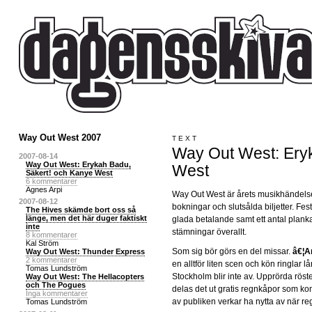
Way Out West 2007
TEXT
Way Out West: Ery
2007-08-14
Way Out West: Erykah Badu,
West
Säkert! och Kanye West
6 kommentarer
Agnes Arpi
Way Out West är årets musikhändels
2007-08-12
bokningar och slutsålda biljetter. Fe
The Hives skämde bort oss så
länge, men det här duger faktiskt
glada betalande samt ett antal plankan
inte
stämningar överallt.
8 kommentarer
Kal Ström
Som sig bör görs en del missar.
â€¦A
Way Out West: Thunder Express
2 kommentarer
en alltför liten scen och kön ringlar 
Tomas Lundström
Stockholm blir inte av. Upprörda röst
Way Out West: The Hellacopters
och The Pogues
delas det ut gratis regnkåpor som k
Inga kommentarer
av publiken verkar ha nytta av när re
Tomas Lundström