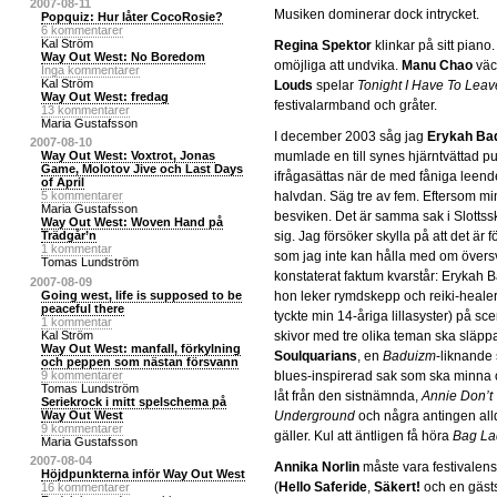
2007-08-11
Musiken dominerar dock intrycket.
Popquiz: Hur låter CocoRosie?
6 kommentarer
Kal Ström
Regina Spektor
klinkar på sitt piano
Way Out West: No Boredom
omöjliga att undvika.
Manu Chao
väc
Inga kommentarer
Kal Ström
Louds
spelar
Tonight I Have To Leave
Way Out West: fredag
festivalarmband och gråter.
13 kommentarer
Maria Gustafsson
I december 2003 såg jag
Erykah Ba
2007-08-10
mumlade en till synes hjärntvättad p
Way Out West: Voxtrot, Jonas
Game, Molotov Jive och Last Days
ifrågasättas när de med fåniga leende
of April
halvdan. Säg tre av fem. Eftersom mi
5 kommentarer
Maria Gustafsson
besviken. Det är samma sak i Slotts
Way Out West: Woven Hand på
sig. Jag försöker skylla på att det är fö
Trädgår’n
1 kommentar
som jag inte kan hålla med om över
Tomas Lundström
konstaterat faktum kvarstår: Erykah 
2007-08-09
hon leker rymdskepp och reiki-healer
Going west, life is supposed to be
peaceful there
tyckte min 14-åriga lillasyster) på sce
1 kommentar
skivor med tre olika teman ska släppa
Kal Ström
Way Out West: manfall, förkylning
Soulquarians
, en
Baduizm
-liknande
och peppen som nästan försvann
blues-inspirerad sak som ska minna o
9 kommentarer
Tomas Lundström
låt från den sistnämnda,
Annie Don’t
Seriekrock i mitt spelschema på
Underground
och några antingen all
Way Out West
9 kommentarer
gäller. Kul att äntligen få höra
Bag La
Maria Gustafsson
2007-08-04
Annika Norlin
måste vara festivalens
Höjdpunkterna inför Way Out West
(
Hello Saferide
,
Säkert!
och en gäst
16 kommentarer