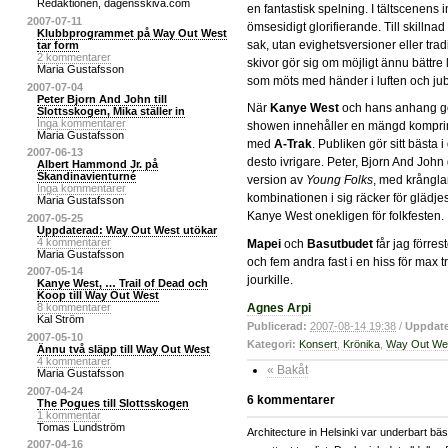
Redaktionen, dagensskiva.com
en fantastisk spelning. I tältscenens
2007-07-11
ömsesidigt glorifierande. Till skillna
Klubbprogrammet på Way Out West
sak, utan evighetsversioner eller tra
tar form
2 kommentarer
skivor gör sig om möjligt ännu bättre l
Maria Gustafsson
som möts med händer i luften och jub
2007-07-04
Peter Bjorn And John till
När
Kanye West
och hans anhang gör
Slottsskogen, Mika ställer in
Inga kommentarer
showen innehåller en mängd komprime
Maria Gustafsson
med
A-Trak
. Publiken gör sitt bäst
2007-06-13
desto ivrigare. Peter, Bjorn And John
Albert Hammond Jr. på
Skandinavienturné
version av
Young Folks
, med krångla
Inga kommentarer
kombinationen i sig räcker för glädjes
Maria Gustafsson
Kanye West onekligen för folkfesten.
2007-05-25
Uppdaterad: Way Out West utökar
4 kommentarer
Mapei
och
Basutbudet
får jag förres
Maria Gustafsson
och fem andra fast i en hiss för max
2007-05-14
jourkille.
Kanye West, … Trail of Dead och
Koop till Way Out West
Agnes Arpi
8 kommentarer
Kal Ström
Publicerad:
2007-08-14 19:38
/
Uppdate
2007-05-10
Kategori:
Konsert
,
Krönika
,
Way Out We
Ännu två släpp till Way Out West
4 kommentarer
« Bakåt
Maria Gustafsson
2007-04-24
6 kommentarer
The Pogues till Slottsskogen
1 kommentar
Tomas Lundström
Architecture in Helsinki var underbart b
2007-04-16