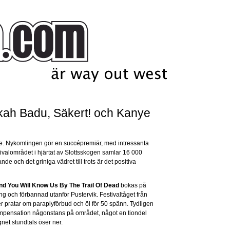
kah Badu, Säkert! och Kanye
e. Nykomlingen gör en succépremiär, med intressanta
stivalområdet i hjärtat av Slottsskogen samlar 16 000
de och det griniga vädret till trots är det positiva
nd You Will Know Us By The Trail Of Dead
bokas på
lång och förbannad utanför Pustervik. Festivaltåget från
er pratar om paraplyförbud och öl för 50 spänn. Tydligen
ompensation någonstans på området, något en tiondel
gnet stundtals öser ner.