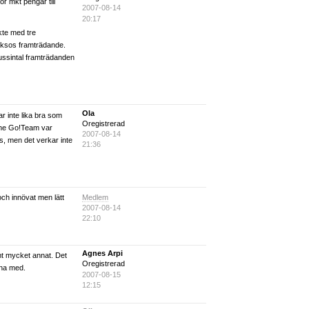
för mkt pengar till
2007-08-14
20:17
ckte med tre
ksos framträdande.
 dussintal framträdanden
Ola
r inte lika bra som
Oregistrerad
 The Go!Team var
2007-08-14
ss, men det verkar inte
21:36
Medlem
t och innövat men lätt
2007-08-14
22:10
Agnes Arpi
mt mycket annat. Det
Oregistrerad
nna med.
2007-08-15
12:15