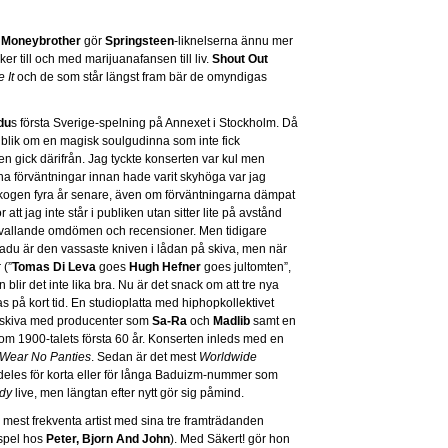
.
Moneybrother
gör
Springsteen
-liknelserna ännu mer
ker till och med marijuanafansen till liv.
Shout Out
 It
och de som står längst fram bär de omyndigas
du
s första Sverige-spelning på Annexet i Stockholm. Då
ublik om en magisk soulgudinna som inte fick
n gick därifrån. Jag tyckte konserten var kul men
na förväntningar innan hade varit skyhöga var jag
skogen fyra år senare, även om förväntningarna dämpat
r att jag inte står i publiken utan sitter lite på avstånd
svallande omdömen och recensioner. Men tidigare
Badu är den vassaste kniven i lådan på skiva, men när
 (”
Tomas Di Leva
goes
Hugh Hefner
goes jultomten”,
n blir det inte lika bra. Nu är det snack om att tre nya
s på kort tid. En studioplatta med hiphopkollektivet
 skiva med producenter som
Sa-Ra
och
Madlib
samt en
m 1900-talets första 60 år. Konserten inleds med en
 Wear No Panties
. Sedan är det mest
Worldwide
deles för korta eller för långa Baduizm-nummer som
dy
live, men längtan efter nytt gör sig påmind.
 mest frekventa artist med sina tre framträdanden
spel hos
Peter, Bjorn And John
). Med Säkert! gör hon