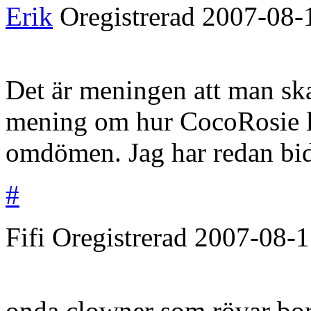
Erik
Oregistrerad
2007-08-
Det är meningen att man s
mening om hur CocoRosie lå
omdömen. Jag har redan bid
#
Fifi
Oregistrerad
2007-08-1
onda clowner som rövar bor