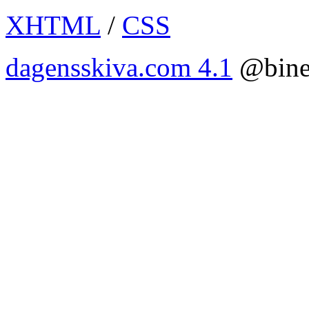
XHTML
/
CSS
dagensskiva.com 4.1
@bine