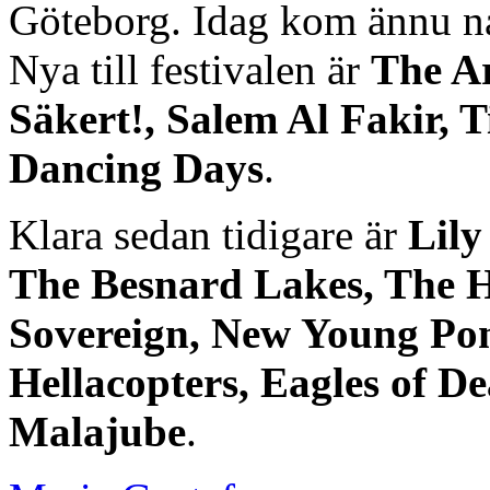
Göteborg. Idag kom ännu nå
Nya till festivalen är
The Ar
Säkert!, Salem Al Fakir, 
Dancing Days
.
Klara sedan tidigare är
Lily
The Besnard Lakes, The H
Sovereign, New Young Po
Hellacopters, Eagles of D
Malajube
.