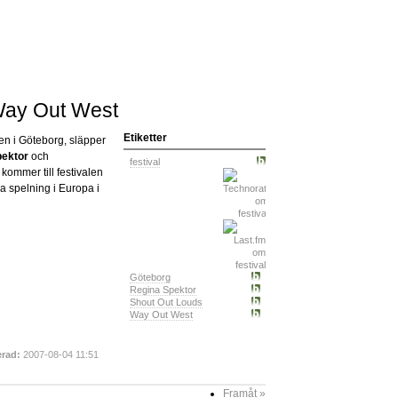
 Way Out West
Etiketter
gen i Göteborg, släpper
pektor
och
festival
kommer till festivalen
a spelning i Europa i
Göteborg
Regina Spektor