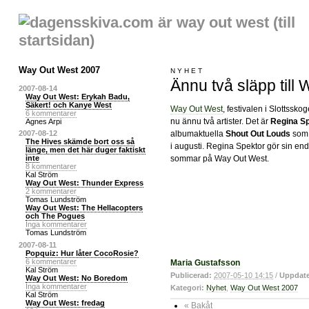
Way Out West 2007
NYHET
Ännu två släpp till
2007-08-14
Way Out West: Erykah Badu,
Säkert! och Kanye West
Way Out West
, festivalen i Slottssko
6 kommentarer
nu ännu två artister. Det är
Regina S
Agnes Arpi
albumaktuella
Shout Out Louds
som 
2007-08-12
The Hives skämde bort oss så
i augusti. Regina Spektor gör sin end
länge, men det här duger faktiskt
sommar på Way Out West.
inte
8 kommentarer
Kal Ström
Way Out West: Thunder Express
2 kommentarer
Tomas Lundström
Way Out West: The Hellacopters
och The Pogues
Inga kommentarer
Tomas Lundström
2007-08-11
Popquiz: Hur låter CocoRosie?
6 kommentarer
Kal Ström
Way Out West: No Boredom
Inga kommentarer
Kal Ström
Way Out West: fredag