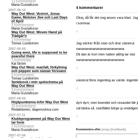
13 kommentarer
Maria Gustafsson
2007-08-10
Way Out West: Voxtrot, Jonas
Game, Molotov Jive och Last Days
of April
5 kommentarer
Maria Gustafsson
Way Out West: Woven Hand på
Trädgår’n
1 kommentar
Tomas Lundström
2007-08-09
Going west, life is supposed to be
peaceful there
1 kommentar
Kal Ström
Way Out West: manfall, förkylning
och peppen som nästan försvann
Maria Gustafsson
9 kommentarer
Publicerad:
2007-05-10 14:15
/
Uppdate
Tomas Lundström
Seriekrock i mitt spelschema på
Kategori:
Nyhet
,
Way Out West 2007
Way Out West
9 kommentarer
« Bakåt
Maria Gustafsson
2007-08-04
4 kommentarer
Höjdpunkterna inför Way Out West
16 kommentarer
Redaktionen, dagensskiva.com
Okej, då får det nog anses vara klart. J
2007-07-11
i sommar.
Klubbprogrammet på Way Out West
tar form
#
2 kommentarer
Maria Gustafsson
2007-07-04
Jag sticker ifrån stan och drar västerut