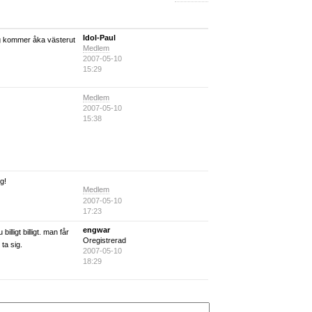
Shout Out Louds
Way Out West
rad:
2007-08-04 11:51
Framåt »
Idol-Paul
ag kommer åka västerut
Medlem
2007-05-10
15:29
Medlem