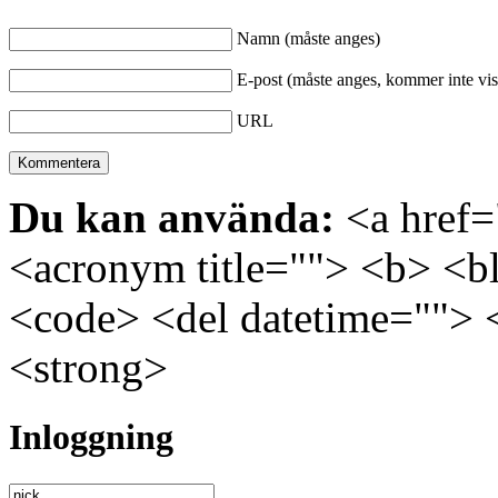
Namn (måste anges)
E-post (måste anges, kommer inte vis
URL
Du kan använda:
<a href="
<acronym title=""> <b> <bl
<code> <del datetime=""> 
<strong>
Inloggning