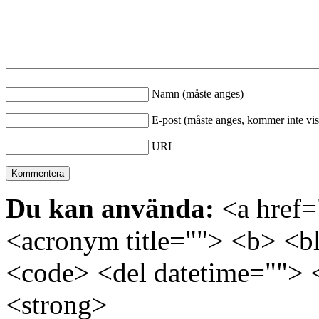
Namn (måste anges)
E-post (måste anges, kommer inte vis
URL
Du kan använda:
<a href="
<acronym title=""> <b> <bl
<code> <del datetime=""> 
<strong>