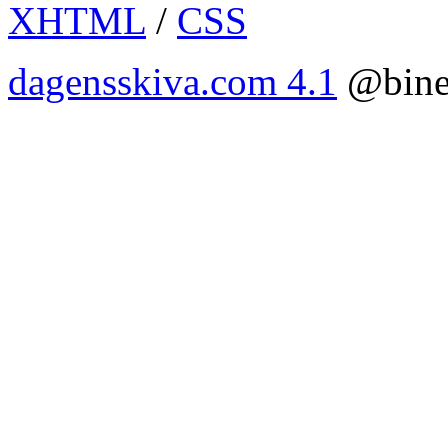
XHTML
/
CSS
dagensskiva.com 4.1
@bine