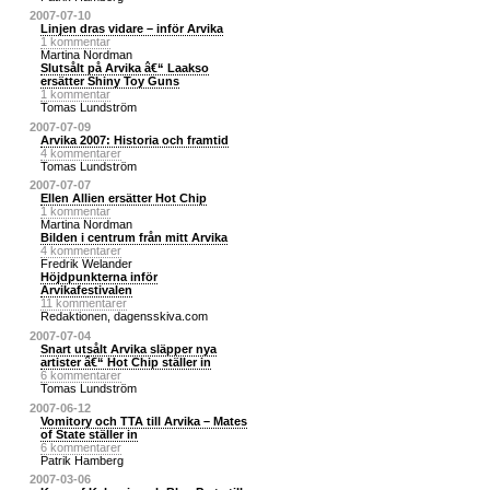
2007-07-10
Linjen dras vidare – inför Arvika
1 kommentar
Martina Nordman
Slutsålt på Arvika â€“ Laakso
ersätter Shiny Toy Guns
1 kommentar
Tomas Lundström
2007-07-09
Arvika 2007: Historia och framtid
4 kommentarer
Tomas Lundström
2007-07-07
Ellen Allien ersätter Hot Chip
1 kommentar
Martina Nordman
Bilden i centrum från mitt Arvika
4 kommentarer
Fredrik Welander
Höjdpunkterna inför
Arvikafestivalen
11 kommentarer
Redaktionen, dagensskiva.com
2007-07-04
Snart utsålt Arvika släpper nya
artister â€“ Hot Chip ställer in
6 kommentarer
Tomas Lundström
2007-06-12
Vomitory och TTA till Arvika – Mates
of State ställer in
6 kommentarer
Patrik Hamberg
2007-03-06