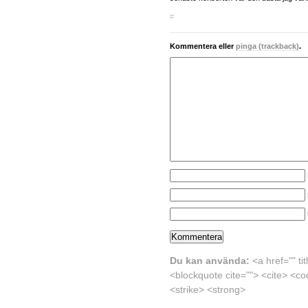
#
Kommentera eller
pinga (trackback)
.
Du kan använda:
<a href="" ti
<blockquote cite=""> <cite> <co
<strike> <strong>