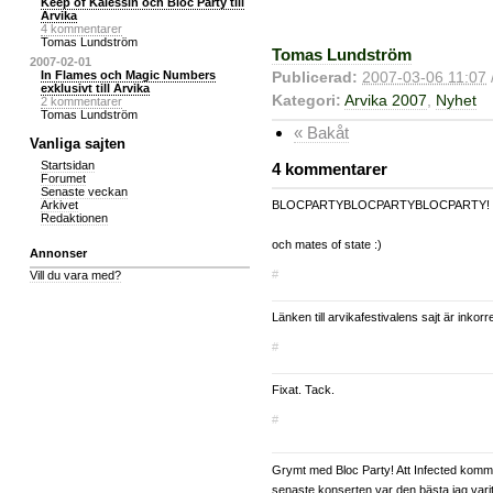
Keep of Kalessin och Bloc Party till
Arvika
4 kommentarer
Tomas Lundström
Tomas Lundström
2007-02-01
In Flames och Magic Numbers
Publicerad:
2007-03-06 11:07
exklusivt till Arvika
Kategori:
Arvika 2007
,
Nyhet
2 kommentarer
Tomas Lundström
« Bakåt
Vanliga sajten
Startsidan
4 kommentarer
Forumet
Senaste veckan
Arkivet
BLOCPARTYBLOCPARTYBLOCPARTY!
Redaktionen
och mates of state :)
Annonser
#
Vill du vara med?
Länken till arvikafestivalens sajt är inkorrek
#
Fixat. Tack.
#
Grymt med Bloc Party! Att Infected kommer
senaste konserten var den bästa jag varit