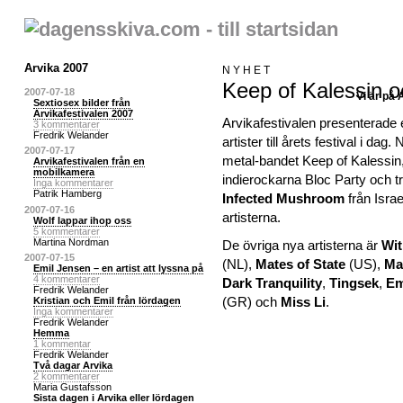
Arvika 2007
NYHET
Keep of Kalessin oc
2007-07-18
Vi är på 
Sextiosex bilder från
Arvikafestivalen 2007
Arvikafestivalen presenterade
3 kommentarer
Fredrik Welander
artister till årets festival i dag
2007-07-17
metal-bandet Keep of Kalessin, 
Arvikafestivalen från en
mobilkamera
indierockarna Bloc Party och 
Inga kommentarer
Patrik Hamberg
Infected Mushroom
från Israe
2007-07-16
artisterna.
Wolf lappar ihop oss
5 kommentarer
Martina Nordman
De övriga nya artisterna är
Wit
2007-07-15
(NL),
Mates of State
(US),
Ma
Emil Jensen – en artist att lyssna på
4 kommentarer
Dark Tranquility
,
Tingsek
,
E
Fredrik Welander
(GR) och
Miss Li
.
Kristian och Emil från lördagen
Inga kommentarer
Fredrik Welander
Hemma
1 kommentar
Fredrik Welander
Två dagar Arvika
2 kommentarer
Maria Gustafsson
Sista dagen i Arvika eller lördagen