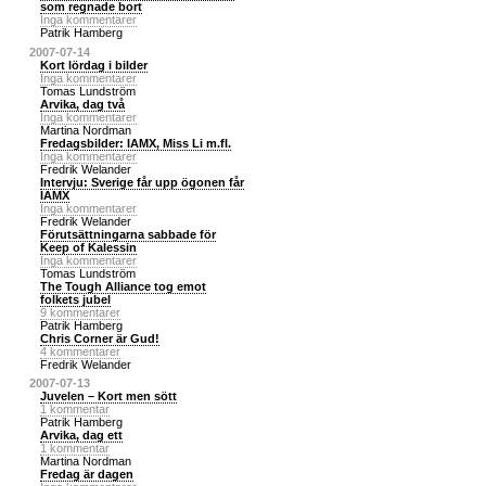
som regnade bort
Inga kommentarer
Patrik Hamberg
2007-07-14
Kort lördag i bilder
Inga kommentarer
Tomas Lundström
Arvika, dag två
Inga kommentarer
Martina Nordman
Fredagsbilder: IAMX, Miss Li m.fl.
Inga kommentarer
Fredrik Welander
Intervju: Sverige får upp ögonen får
IAMX
Inga kommentarer
Fredrik Welander
Förutsättningarna sabbade för
Keep of Kalessin
Inga kommentarer
Tomas Lundström
The Tough Alliance tog emot
folkets jubel
9 kommentarer
Patrik Hamberg
Chris Corner är Gud!
4 kommentarer
Fredrik Welander
2007-07-13
Juvelen – Kort men sött
1 kommentar
Patrik Hamberg
Arvika, dag ett
1 kommentar
Martina Nordman
Fredag är dagen