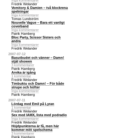
Inga kommentarer
Fredrik Welander
Vomitory & Damien – två klockrena
spelningar
Inga kommentarer
Tomas Lundström
Nouvelle Vague – Bara ett vanligt
coverband
Inga kommentarer
Patrik Hamberg
Bloc Party, Scissor Sisters och
andra
Inga kommentarer
Fredrik Welander
2007-07-12
Basutbudet och vänner – Damn!
stjäl showen
3 kommentarer
Patrik Hamberg
Arvika är igång
1 kommentar
Fredrik Welander
Timbuktu och Damn! – För både
strupe och höfter
Inga kommentarer
Patrik Hamberg
2007-07-11
Lördag med Emil på Lyran
1 kommentar
Fredrik Welander
Sex med IAMX, lista med podradio
Inga kommentarer
Fredrik Welander
Höjdpunkterna är få, men här
kommer mitt spelschema
3 kommentarer
Patrik Hamberg