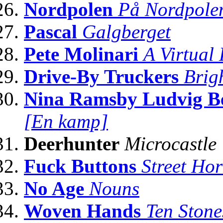
Nordpolen
På Nordpole
Pascal
Galgberget
Pete Molinari
A Virtual
Drive-By Truckers
Brig
Nina Ramsby Ludvig Be
[En kamp]
Deerhunter
Microcastle
Fuck Buttons
Street Hor
No Age
Nouns
Woven Hands
Ten Stone