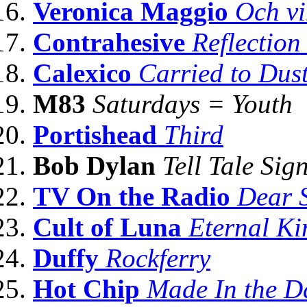
Veronica Maggio
Och v
Contrahesive
Reflection 
Calexico
Carried to Dus
M83
Saturdays = Youth
Portishead
Third
Bob Dylan
Tell Tale Sig
TV On the Radio
Dear 
Cult of Luna
Eternal K
Duffy
Rockferry
Hot Chip
Made In the D