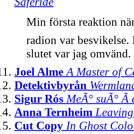
Saferide
Min första reaktion nä
radion var besvikelse.
slutet var jag omvänd.
Joel Alme
A Master of C
Detektivbyrån
Wermlan
Sigur Rós
MeÃ° suÃ° Ã­ 
Anna Ternheim
Leavin
Cut Copy
In Ghost Colo