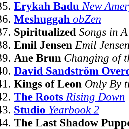
Erykah Badu
New Amery
Meshuggah
obZen
Spiritualized
Songs in A
Emil Jensen
Emil Jense
Ane Brun
Changing of t
David Sandström Overd
Kings of Leon
Only By t
The Roots
Rising Down
Studio
Yearbook 2
The Last Shadow Puppe