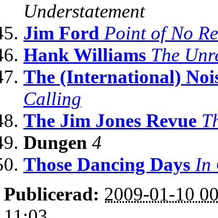
Understatement
Jim Ford
Point of No Re
Hank Williams
The Unr
The (International) No
Calling
The Jim Jones Revue
T
Dungen
4
Those Dancing Days
In
Publicerad:
2009-01-10 00
11:03