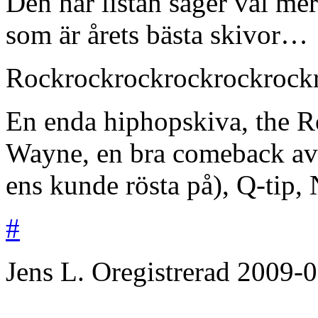
Den här listan säger väl me
som är årets bästa skivor…
Rockrockrockrockrockrockr
En enda hiphopskiva, the Ro
Wayne, en bra comeback av 
ens kunde rösta på), Q-tip, 
#
Jens L.
Oregistrerad
2009-0