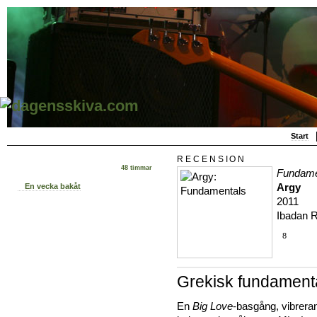
Start
RECENSION
48 timmar
Fundame
Argy
En vecka bakåt
2011
Ibadan 
8
Grekisk fundament
En
Big Love
-basgång, vibrera