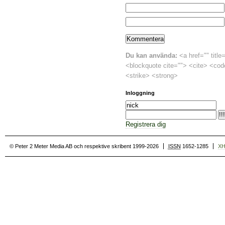
Du kan använda:
<a href="" title
<blockquote cite=""> <cite> <cod
<strike> <strong>
Inloggning
Registrera dig
© Peter 2 Meter Media AB och respektive skribent 1999-2026
ISSN
1652-1285
X