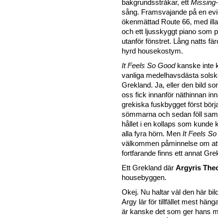
bakgrundsstråkar, ett
Missing
sång. Framsvajande på en evi
ökenmättad Route 66, med illa
och ett ljusskyggt piano som p
utanför fönstret. Lång natts fä
hyrd housekostym.
It Feels So Good
kanske inte k
vanliga medelhavsdästa solsk
Grekland. Ja, eller den bild so
oss fick innanför näthinnan inn
grekiska fuskbygget först börj
sömmarna och sedan föll sam
hållet i en kollaps som kunde 
alla fyra hörn. Men
It Feels S
välkommen påminnelse om att d
fortfarande finns ett annat Gre
Ett Grekland där
Argyris Theo
housebyggen.
Okej. Nu haltar väl den här bild
Argy lär för tillfället mest häng
är kanske det som ger hans m