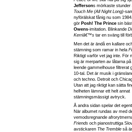
Jefferson
s mörkaste stunder
Touch Me (All Night Long)
-sam
nyförälskat fånig nu som 1984
gör
Posh! The Prince
sin bäs
Owens
-imitation. Blinkande
Di
Kerriâ€™s
tar en sväng till för
Men det är ändå en kallare o
stämning som ramar in hela
F
Riktigt varför vet jag inte. För
sig är merparten av låtarna på
leende gammelhouse filtrerat g
10-tal. Det är musik i gränsla
och techno. Detroit och Chicag
Utan att jag riktigt kan sätta fi
helheten lämnar ett helt annat
stämningsmässigt avtryck.
Å andra sidan spelar det egentl
När albumet rundas av med d
vemodsregnande afrorytmern
Friends
och pianostruttiga Slo
avstickaren
The Tremble
så är