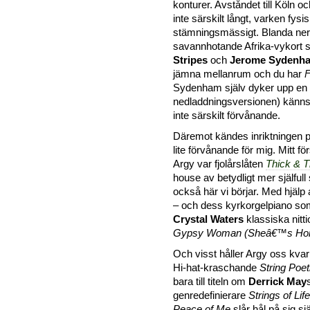
konturer. Avståndet till Köln 
inte särskilt långt, varken fysis
stämningsmässigt. Blanda ner
savannhotande Afrika-vykort
Stripes
och
Jerome Sydenh
jämna mellanrum och du har
F
Sydenham själv dyker upp en gå
nedladdningsversionen) känn
inte särskilt förvånande.
Däremot kändes inriktningen 
lite förvånande för mig. Mitt f
Argy var fjolårslåten
Thick & T
house av betydligt mer själfull 
också här vi börjar. Med hjälp
– och dess kyrkorgelpiano so
Crystal Waters
klassiska nitti
Gypsy Woman (Sheâ€™s Ho
Och visst håller Argy oss kvar
Hi-hat-kraschande
String Poet
bara till titeln om
Derrick May
genredefinierare
Strings of Life
Peace of Me
slår hål på sig sjä