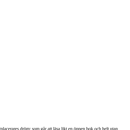
uktplacerares dröm; som går att läsa likt en öppen bok och helt utan