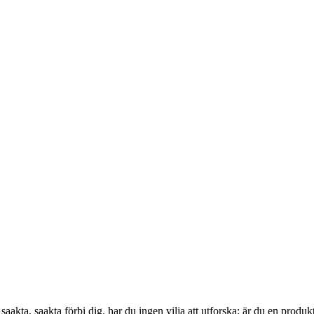
g saakta, saakta förbi dig. har du ingen vilja att utforska; är du en prod