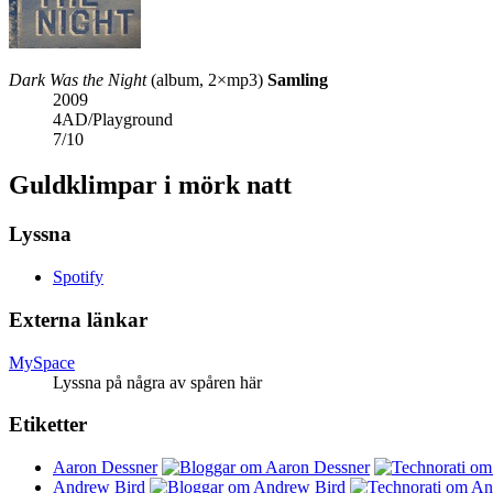
Dark Was the Night
(album, 2×mp3)
Samling
2009
4AD/Playground
7
/
10
Guldklimpar i mörk natt
Lyssna
Spotify
Externa länkar
MySpace
Lyssna på några av spåren här
Etiketter
Aaron Dessner
Andrew Bird