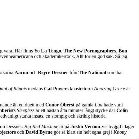
ig vara. Här finns
Yo La Tengo
,
The New Pornographers
,
Bon
ad svenneamericana och akademikerrock. Allt för en god sak. Så jag
rorsorna
Aaron
och
Bryce Dessner
från
The National
som har
ant of Illinois
medans
Cat Power
s knastertorra
Amazing Grace
är
nande än en duett med
Conor Oberst
på gamla
Lua
hade varit
berists
Sleepless
är ett nästan åtta minuter långt stycke där
Colin
sedvanligt starka insats, en stompig och skrikig historia.
aron Dessner.
Big Red Machine
är på
Justin Vernon
-vis byggd i lager
ojectors
och
David Byrne
gör så klart sin helt egna grej i
Knotty