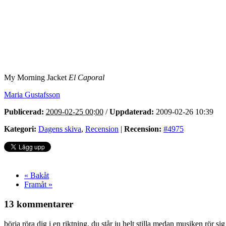
My Morning Jacket
El Caporal
Maria Gustafsson
Publicerad:
2009-02-25 00:00
/
Uppdaterad:
2009-02-26 10:39
Kategori:
Dagens skiva
,
Recension
|
Recension:
#4975
« Bakåt
Framåt »
13 kommentarer
börja röra dig i en riktning. du står ju helt stilla medan musiken rör si