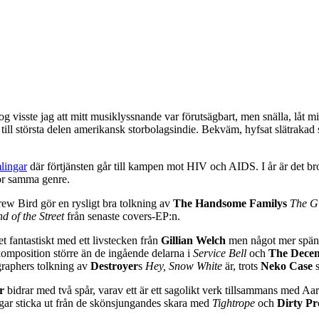
og visste jag att mitt musiklyssnande var förutsägbart, men snälla, låt m
ar till största delen amerikansk storbolagsindie. Bekväm, hyfsat slätrak
lingar
där förtjänsten går till kampen mot HIV och AIDS. I år är det b
hör samma genre.
rew Bird gör en rysligt bra tolkning av
The Handsome Familys
The Gi
d of the Street
från senaste covers-EP:n.
et fantastiskt med ett livstecken från
Gillian Welch
men något mer spän
omposition större än de ingående delarna i
Service Bell
och
The Decem
graphers tolkning av
Destroyer
s
Hey, Snow White
är, trots
Neko Case
r
bidrar med två spår, varav ett är ett sagolikt verk tillsammans med A
gar sticka ut från de skönsjungandes skara med
Tightrope
och
Dirty Pr