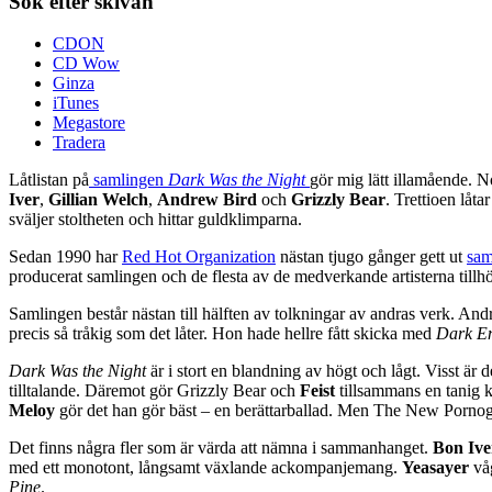
Sök efter skivan
CDON
CD Wow
Ginza
iTunes
Megastore
Tradera
Låtlistan på
samlingen
Dark Was the Night
gör mig lätt illamående. N
Iver
,
Gillian Welch
,
Andrew Bird
och
Grizzly Bear
. Trettioen låt
sväljer stoltheten och hittar guldklimparna.
Sedan 1990 har
Red Hot Organization
nästan tjugo gånger gett ut
sam
producerat samlingen och de flesta av de medverkande artisterna till
Samlingen består nästan till hälften av tolkningar av andras verk. And
precis så tråkig som det låter. Hon hade hellre fått skicka med
Dark En
Dark Was the Night
är i stort en blandning av högt och lågt. Visst är d
tilltalande. Däremot gör Grizzly Bear och
Feist
tillsammans en tanig k
Meloy
gör det han gör bäst – en berättarballad. Men The New Porno
Det finns några fler som är värda att nämna i sammanhanget.
Bon Ive
med ett monotont, långsamt växlande ackompanjemang.
Yeasayer
vå
Pine
.