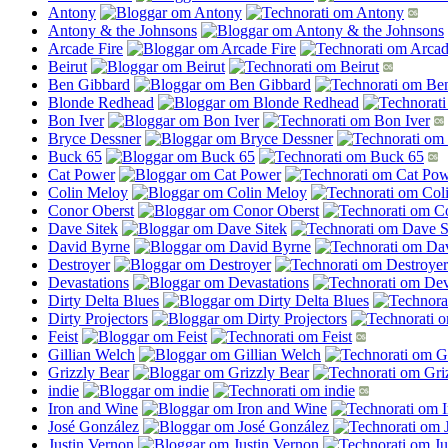
Antony
Antony & the Johnsons
Arcade Fire
Beirut
Ben Gibbard
Blonde Redhead
Bon Iver
Bryce Dessner
Buck 65
Cat Power
Colin Meloy
Conor Oberst
Dave Sitek
David Byrne
Destroyer
Devastations
Dirty Delta Blues
Dirty Projectors
Feist
Gillian Welch
Grizzly Bear
indie
Iron and Wine
José González
Justin Vernon