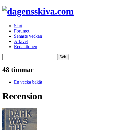
Start
Forumet
Senaste veckan
Arkivet
Redaktionen
48 timmar
En vecka bakåt
Recension