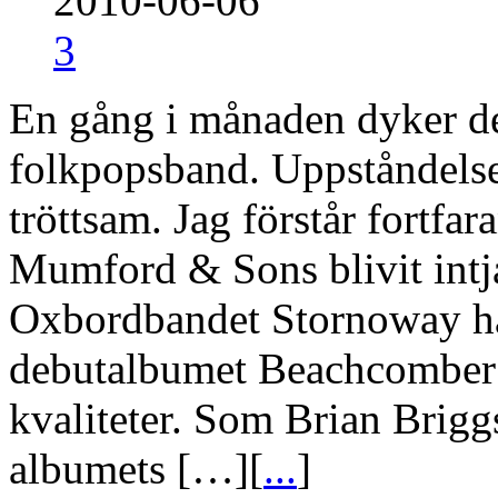
2010-06-06
3
En gång i månaden dyker det
folkpopsband. Uppståndelse
tröttsam. Jag förstår fortfa
Mumford & Sons blivit intj
Oxbordbandet Stornoway har
debutalbumet Beachcomber’s
kvaliteter. Som Brian Brigg
albumets […][
...
]