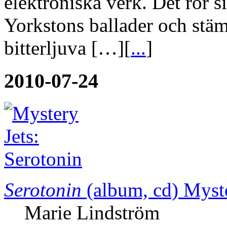
elektroniska verk. Det rör 
Yorkstons ballader och stämn
bitterljuva […][
...
]
2010-07-24
Serotonin
(album, cd)
Myste
Marie Lindström