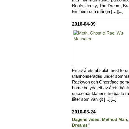
men när man väntar på bomber
Roots, Jeezy, The-Dream, Bra
Eminem och många […][
...
]
2010-04-09
En av årets absolut mest för
utannonserades under sommar
Raekwon och Ghostface geme
borde betyda ett av årets bäst
succé när klanens tre bästa 
låter som vanligt […][
...
]
2010-03-24
Dagens video: Method Man,
Dreams”