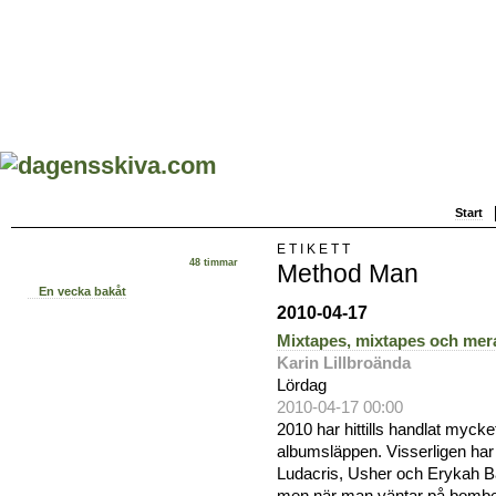
Start
ETIKETT
48 timmar
Method Man
En vecka bakåt
2010-04-17
Mixtapes, mixtapes och mer
Karin Lillbroända
Lördag
2010-04-17 00:00
2010 har hittills handlat myc
albumsläppen. Visserligen ha
Ludacris, Usher och Erykah 