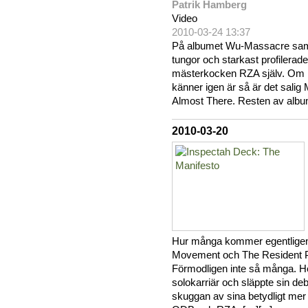
Patrik Hamberg
Video
2010-03-24 13:37
På albumet Wu-Massacre sama
tungor och starkast profilerade s
mästerkocken RZA själv. Om ni
känner igen är så är det sali
Almost There. Resten av albu
2010-03-20
Hur många kommer egentlige
Movement och The Resident Pa
Förmodligen inte så många. Her
solokarriär och släppte sin deb
skuggan av sina betydligt me