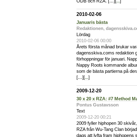
ODB och RZA. […][
...
]
2010-02-06
Januaris bästa
Redaktionen, dagensskiva.
Lördag
2010-02-06 00:00
Årets första månad brukar var
dagensskiva.coms redaktion gr
förhoppningar för januari. Nap
Nappy Roots kommande album är
som de bästa partierna på der
[…][
...
]
2009-12-20
30 x 20 x RZA: #7 Method M
Pontus Gustavsson
Text
2009-12-20 00:21
2009 fyller hiphopen 30 skivår
RZA från Wu-Tang Clan började
dags att lyfta fram hiphopens