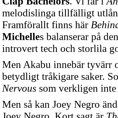
Clap Bachelors
. Vi får i
An
melodislinga tillfälligt utlå
Framförallt finns här
Behin
Michelle
s balanserar på de
introvert tech och storlila g
Men Akabu innebär tyvärr o
betydligt tråkigare saker. Som
Nervous
som verkligen inte
Men så kan Joey Negro ändå 
Joey Negro. Kort sagt är
Th