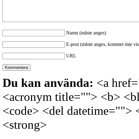
Namn (måste anges)
E-post (måste anges, kommer inte vis
URL
Du kan använda:
<a href="
<acronym title=""> <b> <bl
<code> <del datetime=""> 
<strong>