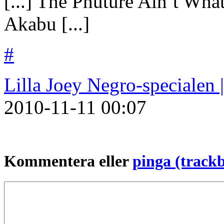
[...] The Phuture Ain’t Wha
Akabu [...]
#
Lilla Joey Negro-specialen
2010-11-11
00:07
Kommentera eller
pinga (track