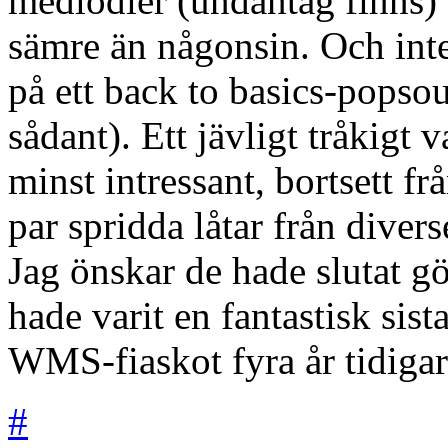
medlodier (undantag finns)
sämre än någonsin. Och inte
på ett back to basics-popsoun
sådant). Ett jävligt tråkigt 
minst intressant, bortsett f
par spridda låtar från diver
Jag önskar de hade slutat g
hade varit en fantastisk sist
WMS-fiaskot fyra år tidigar
#