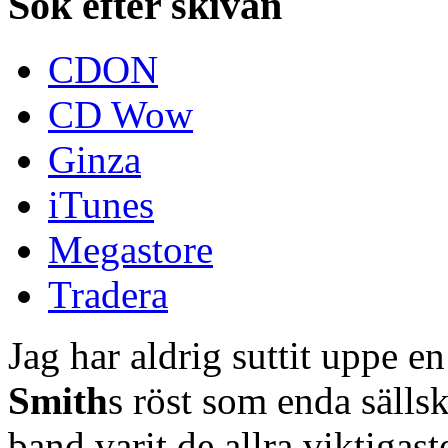
Sök efter skivan
CDON
CD Wow
Ginza
iTunes
Megastore
Tradera
Jag har aldrig suttit uppe e
Smith
s röst som enda sälls
band varit de allra viktigast