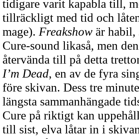
tidigare varit kapabla till, 
tillräckligt med tid och låten
mage).
Freakshow
är habil,
Cure-sound likaså, men den
återvända till på detta tret
I’m Dead
, en av de fyra sin
före skivan. Dess tre minut
längsta sammanhängade tids
Cure på riktigt kan uppehåll
till sist, elva låtar in i skiva