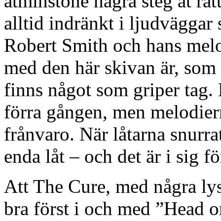
åtminstone några steg åt rät
alltid indränkt i ljudväggar
Robert Smith och hans melo
med den här skivan är, som M
finns något som griper tag. 
förra gången, men melodier
frånvaro. När låtarna snurra
enda låt – och det är i sig f
Att The Cure, med några lys
bra först i och med ”Head o