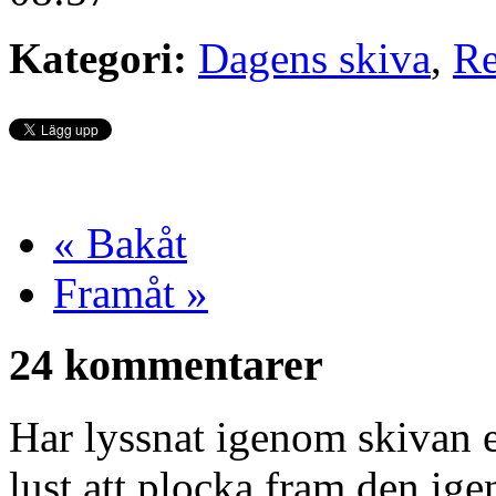
Kategori:
Dagens skiva
,
Re
« Bakåt
Framåt »
24 kommentarer
Har lyssnat igenom skivan e
lust att plocka fram den ige