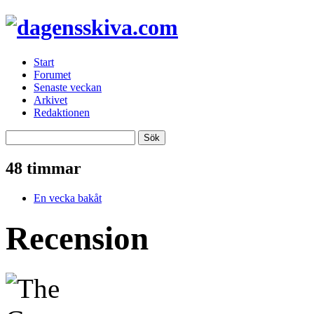
Start
Forumet
Senaste veckan
Arkivet
Redaktionen
48 timmar
En vecka bakåt
Recension