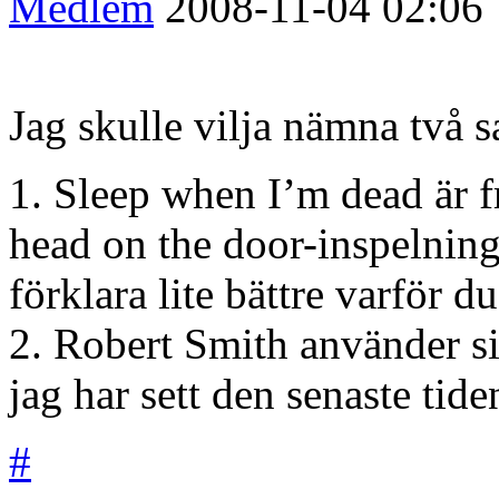
Medlem
2008-11-04
02:06
Jag skulle vilja nämna två 
1. Sleep when I’m dead är f
head on the door-inspelning
förklara lite bättre varför 
2. Robert Smith använder sig 
jag har sett den senaste tide
#