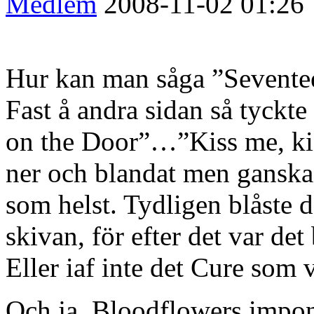
Medlem
2008-11-02
01:26
Hur kan man såga ”Seventee
Fast å andra sidan så tyckt
on the Door”…”Kiss me, kis
ner och blandat men ganska 
som helst. Tydligen blåste d
skivan, för efter det var d
Eller iaf inte det Cure som 
Och ja, Bloodflowers impon