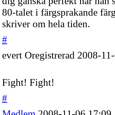
dig ganska perfekt när han s
80-talet i färgsprakande fär
skriver om hela tiden.
#
evert
Oregistrerad
2008-11
Fight! Fight!
#
Medlem
2008-11-06
17:09