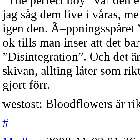
”The perfect boy” var den e
jag såg dem live i våras, m
igen den. Ã–ppningsspåret ”
ok tills man inser att det ba
”Disintegration”. Och det ä
skivan, allting låter som rik
gjort förr.
westost: Bloodflowers är rik
#