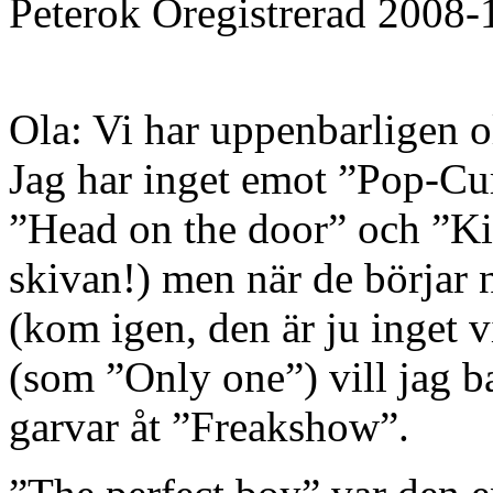
Peterok
Oregistrerad
2008-
Ola: Vi har uppenbarligen o
Jag har inget emot ”Pop-Cur
”Head on the door” och ”Kis
skivan!) men när de börjar 
(kom igen, den är ju inget 
(som ”Only one”) vill jag ba
garvar åt ”Freakshow”.