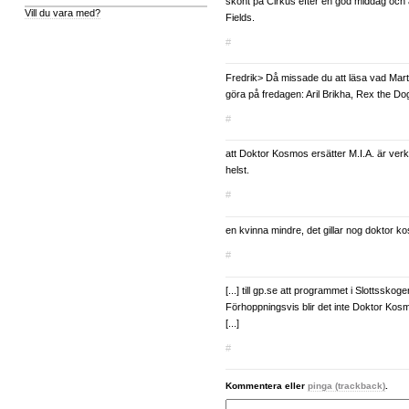
skönt på Cirkus efter en god middag och
Vill du vara med?
Fields.
#
Fredrik> Då missade du att läsa vad Mar
göra på fredagen: Aril Brikha, Rex the Do
#
att Doktor Kosmos ersätter M.I.A. är verk
helst.
#
en kvinna mindre, det gillar nog doktor k
#
[...] till gp.se att programmet i Slottsskog
Förhoppningsvis blir det inte Doktor Ko
[...]
#
Kommentera eller
pinga (trackback)
.