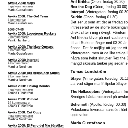
Aril Brikha
(Orion, fredag 20.30)
Arvika 2008: Maps
Rex the Dog
(Orion, fredag 00.00)
Inga kommentarer
Maria Gustafsson
Interpol
(Vintergatan, fredag 00.30
Arvika 2008: The Go! Team
Surkin
(Orion, fredag 01.30)
1 kommentar
Det ser ut som att det är fredag s
Maria Gustafsson
intresserad av de större bokningarn
2008-07-05
direkt sliter i mig i övrigt. Förut
Arvika 2008: Looptroop Rockers
2 kommentarer
Aril Brikha kliver på runt vad som
Patrik Hamberg
till att Surkin stänger ned 03.30 ä
Arvika 2008: The Mary Onettes
finnas. Det är möjligt att jag tar ett
1 kommentar
Vintergatan, men är de lika träiga l
Maria Gustafsson
några som helst skrupler Rex the Do
Arvika 2008: Interpol
mängd skosula tänker jag sedan s
4 kommentarer
Martina Nordman
Tomas Lundström
Arvika 2008: Aril Brikha och Surkin
2 kommentarer
Slayer
(Vintergatan, torsdag, 01.1
Martina Nordman
Ja, vad säger man? Spelar Slayer 
Arvika 2008: Ticking Bombs
Inga kommentarer
The Hellacopters
(Vintergatan, fr
Tomas Lundström
Sveriges bästa rockband på avsked
Arvika 2008: Volbeat
14 kommentarer
Behemoth
(Apollo, lördag, 00.30)
Tomas Lundström
Polackerna levererar sanslöst hår
Arvika 2008: Cut Copy
upplevelse.
Inga kommentarer
Martina Nordman
Maria Gustafsson
Arvika 2008: El Perro del Mar försöker