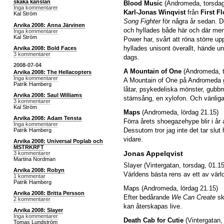
skaka känslan
Blood Music
(Andromeda, torsdag
Inga kommentarer
Karl-Jonas Winqvist
från
First F
Kal Ström
Song Fighter
för några år sedan. D
Arvika 2008: Anna Järvinen
och hyllades både här och där men 
Inga kommentarer
Kal Ström
Power har, svårt att röna större
hyllades unisont överallt, hände u
Arvika 2008: Bold Faces
3 kommentarer
dags.
2008-07-04
A Mountain of One
(Andromeda, t
Arvika 2008: The Hellacopters
Inga kommentarer
A Mountain of One på Andromeda g
Patrik Hamberg
låtar, psykedeliska mönster, gubbmag
Arvika 2008: Saul Williams
stämsång, en xylofon. Och vänliga
3 kommentarer
Kal Ström
Maps
(Andromeda, lördag 21.15)
Arvika 2008: Adam Tensta
Förra årets shoegazehype blir i år 
Inga kommentarer
Dessutom tror jag inte det tar slut 
Patrik Hamberg
vidare.
Arvika 2008: Universal Poplab och
MSTRKRFT
Jonas Appelqvist
3 kommentarer
Martina Nordman
Slayer (Vintergatan, torsdag, 01.15
Arvika 2008: Robyn
Världens bästa rens av ett av vär
1 kommentar
Patrik Hamberg
Maps (Andromeda, lördag 21.15)
Arvika 2008: Britta Persson
Efter bedårande
We Can Create
sk
2 kommentarer
kan återskapas live.
Arvika 2008: Slayer
Inga kommentarer
Death Cab for Cutie
(Vintergatan,
Tomas Lundström