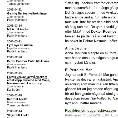
1 kommentar
Sätta sig i backen framför Vinterga
Tomas Lundström
marknadsområdet för många gånger f
2008-04-11
Det är något speciellt med Arvikafe
Ge mig fler festivalbokningar
1 kommentar
bättre än de andra. Om inte annat s
Patrik Hamberg
musiken. Inte för att den alltid pri
2008-03-26
så ärlig och rak. De tycker verklige
M.I.A. till Arvika
efter M.I.A. med
Doktor Kosmos
.
1 kommentar
Patrik Hamberg
tänker lite på det, så är det härlig
ha bokat in Doktor Kosmos i hålet
2008-03-21
Fyra nya till Arvika
Anna Järvinen
Inga kommentarer
Patrik Hamberg
Anna Järvinen släppte en av förra å
2008-02-26
sett henne ännu, av någon outgrund
Death Cab For Cutie till Arvika
och mycket känslor.
4 kommentarer
Patrik Hamberg
El Perro del Mar
2008-02-25
Jag har sett El Perro del Mar gan
Första veckan av två veckors
tyckte jag det var en katastrof. A
artistsläpp avklarad med Maps,
Maskinen och Looptroop
anledning som man inte kan titta b
1 kommentar
gången för att jag hittade något ja
Kal Ström
för att hon gjorde något så otroligt
2008-02-18
dessutom
From The Valley To The
Kent till Arvika
6 kommentarer
nytt ännu bättre material.
Tomas Lundström
Redaktionen, dagensskiva.com
2008-02-14
Slayer till Arvika
Publicerad:
2008-06-28 00:00
/
Uppd