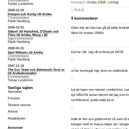
9 kommentarer
Kategori:
Arvika 2008
,
Lördag
Tomas Lundström
« Bakåt
2008-02-09
Interpol och Kocky till Arvika
7 kommentarer
9 kommentarer
Patrik Hamberg
2008-02-05
Glöm inte att man kan gå på både Arvika
Säkert! till Hultsfred, O’Death och
West för endast 1995kr.
Timo till Arvika, Missy i 3D
Inga kommentarer
#
Patrik Hamberg
2008-02-01
Kal har rätt. Jag vill se Anna på WOW.
Saul Williams till Arvika
2 kommentarer
Patrik Hamberg
#
2007-12-18
The Go! Team och Behemoth först ut
ni har övertygat mig; ännu en skitfestival.
till Arvikafestivalen
6 kommentarer
#
Tomas Lundström
Vanliga sajten
kul att ingen ens nämner combichrist, su
Startsidan
typ NÅGON annan electro-akt jag som tr
Forumet
synthfestival. pretto-indie på er.
Senaste veckan
#
Arkivet
Redaktionen
Indie är den nya gubbrocken så sant så sant
trängas med en massa tölpar ute i skogen
Annonser