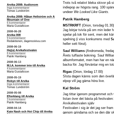
Trots två relativt bleka skivor på 
Arvika 2008: Audionom
indiepop av högsta rang. 100 spän
Inga kommentarer
Tomas Lundström
undeer
We Looked Like Giants
.
Arvika 2008: Håkan Hellström och A
Patrik Hamberg
Mountain of One
6 kommentarer
MSTRKRFT
(Orion, torsdag 01.30)
Maria Gustafsson
Jag börjar tvivla på om min leder h
2008-06-28
spelar på tok för sent, men det k
Arvika 008
9 kommentarer
spelning (i viss konkurrens med
S
Redaktionen, dagensskiva.com
heller sett förut).
2008-06-19
Hej(a) Arvikafestivalen
Saul Williams
(Andromeda, fredag
6 kommentarer
Årets tuffaste bokning. Saul Williams h
Patrik Hamberg
albumformatet, men han har en när
2008-06-13
backa för. Jag förväntar mig en tot
M.I.A. kommer inte till Arvika
4 kommentarer
Rigas
(Orion, lördag 17.00)
Maria Gustafsson
SIsta dagen känns som den överl
2008-05-19
elpop vill jag gärna höra live.
Robyn till Arvika
Inga kommentarer
Tomas Lundström
Kal Ström
2008-05-08
Jag tittar igenom programmet och v
Efterklang till Arvika
listan över det bästa på festivalen:
3 kommentarer
Patrik Hamberg
Arvikafestivalen själv
Festivalen i sig är det jag ser fram
2008-04-14
Kate Nash och Hot Chip till Arvika
genom grindarna och se den där skr