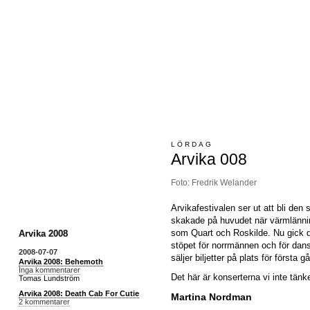
LÖRDAG
Arvika 008
Foto: Fredrik Welander
Arvikafestivalen ser ut att bli den
skakade på huvudet när värmlänning
som Quart och Roskilde. Nu gick d
Arvika 2008
stöpet för norrmännen och för dans
2008-07-07
säljer biljetter på plats för första 
Arvika 2008: Behemoth
Inga kommentarer
Det här är konserterna vi inte tänk
Tomas Lundström
Arvika 2008: Death Cab For Cutie
Martina Nordman
2 kommentarer