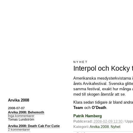
NYHET
Interpol och Kocky t
Amerikanska mesdysterkvistarna i I
årets Arvikafestival. Svenska glit
samma festival, exakt hur många a
med till skogen återstår att se.
Arvika 2008
Klara sedan tidigare är bland andr
Team
och
O’Death
.
2008-07-07
Arvika 2008: Behemoth
Patrik Hamberg
Inga kommentarer
Tomas Lundström
Publicerad:
2008-02-09 12:30
/
Uppd
Arvika 2008: Death Cab For Cutie
Kategori:
Arvika 2008
,
Nyhet
2 kommentarer