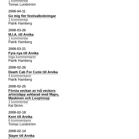
1 kommentar
Tomas Lundström
2008-04-11
Ge mig fler festivalbokningar
1 kommentar
Patrik Hamberg
2008-03-26
M.I.A. till Arvika
1 kommentar
Patrik Hamberg
2008-03-21
Fyra nya till Arvika
Inga kommentarer
Patrik Hamberg
2008-02-26
Death Cab For Cutie till Arvika
4 kommentarer
Patrik Hamberg
2008-02-25
Första veckan av två veckors
artistsläpp avklarad med Maps,
Maskinen och Looptroop
1 kommentar
Kal Ström
2008-02-18
Kent till Arvika
6 kommentarer
Tomas Lundström
2008-02-14
Slayer till Arvika