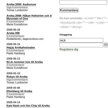
Arvika 2008: Audionom
Inga kommentarer
Tomas Lundström
Arvika 2008: Håkan Hellström och A
Du kan använda:
<a href="" title="">
Mountain of One
6 kommentarer
<blockquote cite=""> <cite> <code> <
Maria Gustafsson
<strike> <strong>
2008-06-28
Arvika 008
Inloggning
9 kommentarer
Redaktionen, dagensskiva.com
2008-06-19
Hej(a) Arvikafestivalen
Registrera dig
6 kommentarer
Patrik Hamberg
2008-06-13
M.I.A. kommer inte till Arvika
4 kommentarer
Maria Gustafsson
2008-05-19
Robyn till Arvika
Inga kommentarer
Tomas Lundström
2008-05-08
Efterklang till Arvika
3 kommentarer
Patrik Hamberg
2008-04-14
Kate Nash och Hot Chip till Arvika