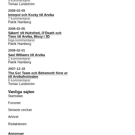
9 kommentarer
Tomas Lundström
2008-02-09
Interpol och Kocky till Arvika
7 kommentarer
Patrik Hamberg
2008-02-05
Säkert! till Hultsfred, O’Death och
Timo till Arvika, Missy i 3D
Inga kommentarer
Patrik Hamberg
2008-02-01
Saul Williams till Arvika
2 kommentarer
Patrik Hamberg
2007-12-18
The Go! Team och Behemoth först ut
till Arvikafestivalen
6 kommentarer
Tomas Lundström
Vanliga sajten
Startsidan
Forumet
Senaste veckan
Arkivet
Redaktionen
Annonser