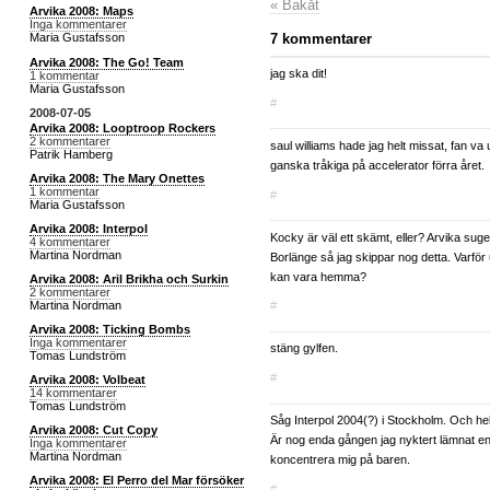
« Bakåt
Arvika 2008: Maps
Inga kommentarer
7 kommentarer
Maria Gustafsson
Arvika 2008: The Go! Team
jag ska dit!
1 kommentar
Maria Gustafsson
#
2008-07-05
Arvika 2008: Looptroop Rockers
2 kommentarer
saul williams hade jag helt missat, fan va 
Patrik Hamberg
ganska tråkiga på accelerator förra året.
Arvika 2008: The Mary Onettes
1 kommentar
#
Maria Gustafsson
Arvika 2008: Interpol
Kocky är väl ett skämt, eller? Arvika sug
4 kommentarer
Martina Nordman
Borlänge så jag skippar nog detta. Varför
kan vara hemma?
Arvika 2008: Aril Brikha och Surkin
2 kommentarer
Martina Nordman
#
Arvika 2008: Ticking Bombs
Inga kommentarer
stäng gylfen.
Tomas Lundström
#
Arvika 2008: Volbeat
14 kommentarer
Tomas Lundström
Såg Interpol 2004(?) i Stockholm. Och helv
Arvika 2008: Cut Copy
Är nog enda gången jag nyktert lämnat en 
Inga kommentarer
Martina Nordman
koncentrera mig på baren.
Arvika 2008: El Perro del Mar försöker
#