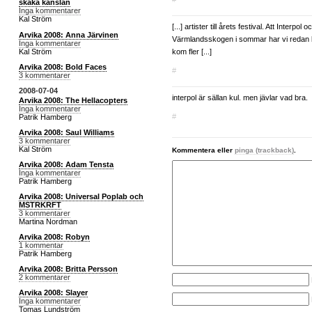
skaka känslan
Inga kommentarer
Kal Ström
[...] artister till årets festival. Att Interpo
Arvika 2008: Anna Järvinen
Värmlandsskogen i sommar har vi redan 
Inga kommentarer
Kal Ström
kom fler [...]
Arvika 2008: Bold Faces
#
3 kommentarer
2008-07-04
interpol är sällan kul. men jävlar vad bra.
Arvika 2008: The Hellacopters
Inga kommentarer
#
Patrik Hamberg
Arvika 2008: Saul Williams
3 kommentarer
Kal Ström
Kommentera eller
pinga (trackback)
.
Arvika 2008: Adam Tensta
Inga kommentarer
Patrik Hamberg
Arvika 2008: Universal Poplab och
MSTRKRFT
3 kommentarer
Martina Nordman
Arvika 2008: Robyn
1 kommentar
Patrik Hamberg
Arvika 2008: Britta Persson
2 kommentarer
Arvika 2008: Slayer
Inga kommentarer
Tomas Lundström