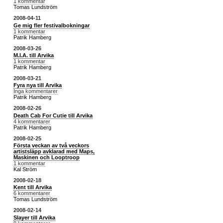
1 kommentar
Tomas Lundström
2008-04-11
Ge mig fler festivalbokningar
1 kommentar
Patrik Hamberg
2008-03-26
M.I.A. till Arvika
1 kommentar
Patrik Hamberg
2008-03-21
Fyra nya till Arvika
Inga kommentarer
Patrik Hamberg
2008-02-26
Death Cab For Cutie till Arvika
4 kommentarer
Patrik Hamberg
2008-02-25
Första veckan av två veckors
artistsläpp avklarad med Maps,
Maskinen och Looptroop
1 kommentar
Kal Ström
2008-02-18
Kent till Arvika
6 kommentarer
Tomas Lundström
2008-02-14
Slayer till Arvika