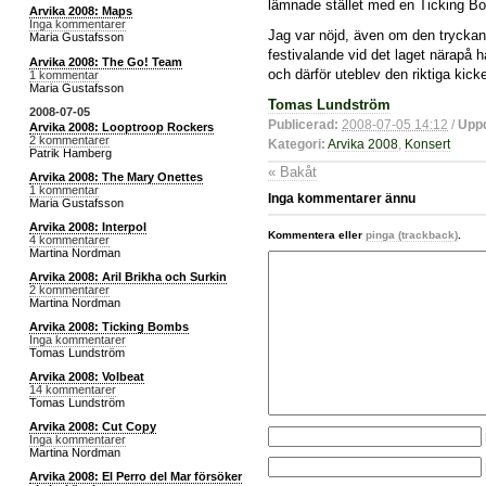
lämnade stället med en Ticking Bo
Arvika 2008: Maps
Inga kommentarer
Jag var nöjd, även om den trycka
Maria Gustafsson
festivalande vid det laget närapå 
Arvika 2008: The Go! Team
och därför uteblev den riktiga kick
1 kommentar
Maria Gustafsson
Tomas Lundström
2008-07-05
Publicerad:
2008-07-05 14:12
/
Uppd
Arvika 2008: Looptroop Rockers
2 kommentarer
Kategori:
Arvika 2008
,
Konsert
Patrik Hamberg
« Bakåt
Arvika 2008: The Mary Onettes
1 kommentar
Inga kommentarer ännu
Maria Gustafsson
Arvika 2008: Interpol
Kommentera eller
pinga (trackback)
.
4 kommentarer
Martina Nordman
Arvika 2008: Aril Brikha och Surkin
2 kommentarer
Martina Nordman
Arvika 2008: Ticking Bombs
Inga kommentarer
Tomas Lundström
Arvika 2008: Volbeat
14 kommentarer
Tomas Lundström
Arvika 2008: Cut Copy
Inga kommentarer
Martina Nordman
Arvika 2008: El Perro del Mar försöker