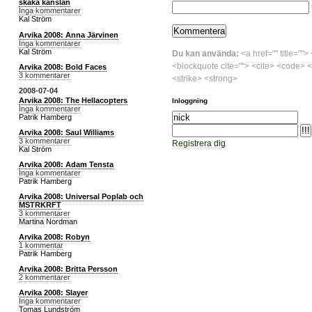
skaka känslan
Inga kommentarer
Kal Ström
Arvika 2008: Anna Järvinen
Inga kommentarer
Kal Ström
Du kan använda:
<a href="" title="">
<blockquote cite=""> <cite> <code> <
Arvika 2008: Bold Faces
3 kommentarer
<strike> <strong>
2008-07-04
Arvika 2008: The Hellacopters
Inloggning
Inga kommentarer
Patrik Hamberg
Arvika 2008: Saul Williams
3 kommentarer
Registrera dig
Kal Ström
Arvika 2008: Adam Tensta
Inga kommentarer
Patrik Hamberg
Arvika 2008: Universal Poplab och
MSTRKRFT
3 kommentarer
Martina Nordman
Arvika 2008: Robyn
1 kommentar
Patrik Hamberg
Arvika 2008: Britta Persson
2 kommentarer
Arvika 2008: Slayer
Inga kommentarer
Tomas Lundström