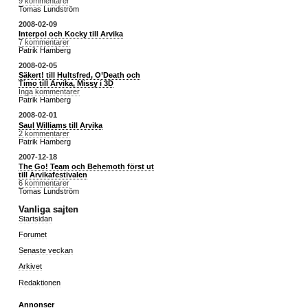
9 kommentarer
Tomas Lundström
2008-02-09
Interpol och Kocky till Arvika
7 kommentarer
Patrik Hamberg
2008-02-05
Säkert! till Hultsfred, O’Death och
Timo till Arvika, Missy i 3D
Inga kommentarer
Patrik Hamberg
2008-02-01
Saul Williams till Arvika
2 kommentarer
Patrik Hamberg
2007-12-18
The Go! Team och Behemoth först ut
till Arvikafestivalen
6 kommentarer
Tomas Lundström
Vanliga sajten
Startsidan
Forumet
Senaste veckan
Arkivet
Redaktionen
Annonser