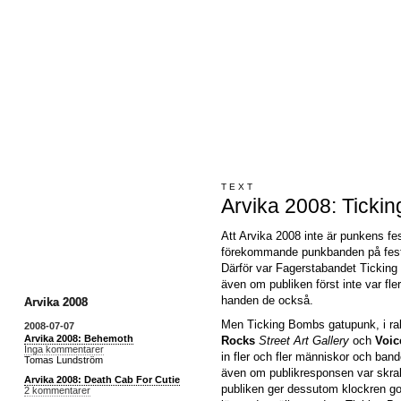
TEXT
Arvika 2008: Ticki
Att Arvika 2008 inte är punkens fest
förekommande punkbanden på fest
Därför var Fagerstabandet Ticking
även om publiken först inte var fl
handen de också.
Arvika 2008
Men Ticking Bombs gatupunk, i rak
2008-07-07
Arvika 2008: Behemoth
Rocks
Street Art Gallery
och
Voic
Inga kommentarer
in fler och fler människor och bande
Tomas Lundström
även om publikresponsen var skral. A
Arvika 2008: Death Cab For Cutie
publiken ger dessutom klockren go
2 kommentarer