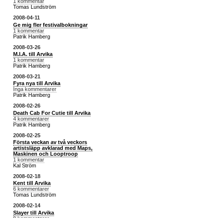
1 kommentar
Tomas Lundström
2008-04-11
Ge mig fler festivalbokningar
1 kommentar
Patrik Hamberg
2008-03-26
M.I.A. till Arvika
1 kommentar
Patrik Hamberg
2008-03-21
Fyra nya till Arvika
Inga kommentarer
Patrik Hamberg
2008-02-26
Death Cab For Cutie till Arvika
4 kommentarer
Patrik Hamberg
2008-02-25
Första veckan av två veckors
artistsläpp avklarad med Maps,
Maskinen och Looptroop
1 kommentar
Kal Ström
2008-02-18
Kent till Arvika
6 kommentarer
Tomas Lundström
2008-02-14
Slayer till Arvika