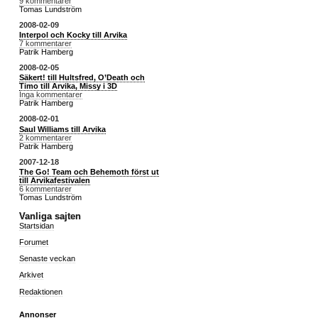
9 kommentarer
Tomas Lundström
2008-02-09
Interpol och Kocky till Arvika
7 kommentarer
Patrik Hamberg
2008-02-05
Säkert! till Hultsfred, O’Death och
Timo till Arvika, Missy i 3D
Inga kommentarer
Patrik Hamberg
2008-02-01
Saul Williams till Arvika
2 kommentarer
Patrik Hamberg
2007-12-18
The Go! Team och Behemoth först ut
till Arvikafestivalen
6 kommentarer
Tomas Lundström
Vanliga sajten
Startsidan
Forumet
Senaste veckan
Arkivet
Redaktionen
Annonser