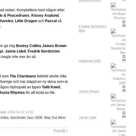
Busta Rhymes
pad redan. Komplettera med någon eller
rds & Peacedrums
,
Kissey Asplund
,
Juvelen
,
Little Dragon
och
Pascal
så
.
Fredrik Nordström
Blue
men ge mig
Bootsy Collins
James Brown
-
gs
,
Jamie Lidell
,
Fredrik Nordström
g begär inte mer än så.
Hultsfred 2008
nd som
The Charlatans
faktiskt skulle sitta
i Sverige och har släppt en ny skiva som är
g någon hiphopakt av typen
Talib Kweli
,
James Brown
Busta Rhymes
för att bryta av lite.
rad:
2008-04-11 14:02
Jamie Lidell
rönika
,
Stockholm Jazz 2008
,
Way Out West
Framåt »