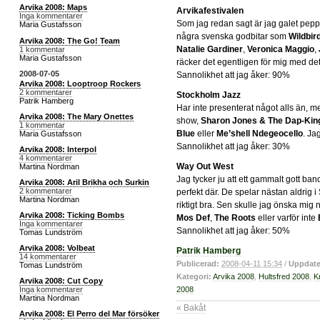
Arvika 2008: Maps
Arvikafestivalen
Inga kommentarer
Som jag redan sagt är jag galet pep
Maria Gustafsson
några svenska godbitar som
Wildbi
Arvika 2008: The Go! Team
Natalie Gardiner
,
Veronica Maggio
,
1 kommentar
Maria Gustafsson
räcker det egentligen för mig med det
2008-07-05
Sannolikhet att jag åker: 90%
Arvika 2008: Looptroop Rockers
2 kommentarer
Stockholm Jazz
Patrik Hamberg
Har inte presenterat något alls än, 
Arvika 2008: The Mary Onettes
show,
Sharon Jones & The Dap-Kin
1 kommentar
Blue
eller
Me’shell Ndegeocello
. Ja
Maria Gustafsson
Sannolikhet att jag åker: 30%
Arvika 2008: Interpol
4 kommentarer
Way Out West
Martina Nordman
Jag tycker ju att ett gammalt gott ba
Arvika 2008: Aril Brikha och Surkin
2 kommentarer
perfekt där. De spelar nästan aldrig 
Martina Nordman
riktigt bra. Sen skulle jag önska mi
Arvika 2008: Ticking Bombs
Mos Def
,
The Roots
eller varför inte
Inga kommentarer
Sannolikhet att jag åker: 50%
Tomas Lundström
Arvika 2008: Volbeat
Patrik Hamberg
14 kommentarer
Publicerad:
2008-04-11 15:34
/
Uppdate
Tomas Lundström
Kategori:
Arvika 2008
,
Hultsfred 2008
,
K
Arvika 2008: Cut Copy
2008
Inga kommentarer
Martina Nordman
« Bakåt
Arvika 2008: El Perro del Mar försöker