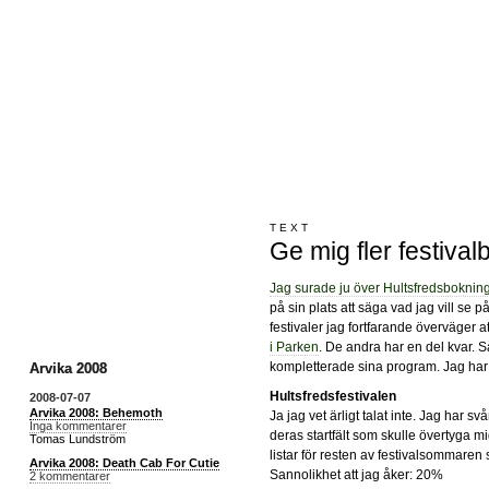
TEXT
Ge mig fler festiva
Jag surade ju över Hultsfredsbokning
på sin plats att säga vad jag vill se p
festivaler jag fortfarande överväger a
i Parken
. De andra har en del kvar. Så
kompletterade sina program. Jag har i
Arvika 2008
Hultsfredsfestivalen
2008-07-07
Arvika 2008: Behemoth
Ja jag vet ärligt talat inte. Jag har 
Inga kommentarer
deras startfält som skulle övertyga mig
Tomas Lundström
listar för resten av festivalsommaren
Arvika 2008: Death Cab For Cutie
Sannolikhet att jag åker: 20%
2 kommentarer