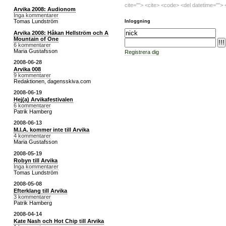
cite=""> <cite> <code> <del datetime=""> 
Arvika 2008: Audionom
Inga kommentarer
Tomas Lundström
Inloggning
Arvika 2008: Håkan Hellström och A
Mountain of One
6 kommentarer
Maria Gustafsson
Registrera dig
2008-06-28
Arvika 008
9 kommentarer
Redaktionen, dagensskiva.com
2008-06-19
Hej(a) Arvikafestivalen
6 kommentarer
Patrik Hamberg
2008-06-13
M.I.A. kommer inte till Arvika
4 kommentarer
Maria Gustafsson
2008-05-19
Robyn till Arvika
Inga kommentarer
Tomas Lundström
2008-05-08
Efterklang till Arvika
3 kommentarer
Patrik Hamberg
2008-04-14
Kate Nash och Hot Chip till Arvika