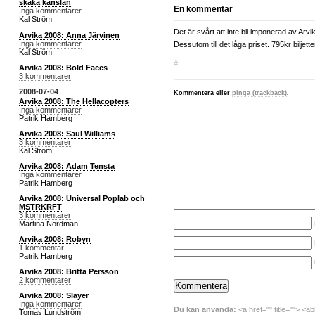
skaka känslan
En kommentar
Inga kommentarer
Kal Ström
Det är svårt att inte bli imponerad av Arvik
Arvika 2008: Anna Järvinen
Inga kommentarer
Dessutom till det låga priset. 795kr biljett
Kal Ström
#
Arvika 2008: Bold Faces
3 kommentarer
2008-07-04
Kommentera eller
pinga (trackback)
.
Arvika 2008: The Hellacopters
Inga kommentarer
Patrik Hamberg
Arvika 2008: Saul Williams
3 kommentarer
Kal Ström
Arvika 2008: Adam Tensta
Inga kommentarer
Patrik Hamberg
Arvika 2008: Universal Poplab och
MSTRKRFT
3 kommentarer
Martina Nordman
Arvika 2008: Robyn
1 kommentar
Patrik Hamberg
Arvika 2008: Britta Persson
2 kommentarer
Arvika 2008: Slayer
Inga kommentarer
Du kan använda:
<a href="" title=""> <a
Tomas Lundström