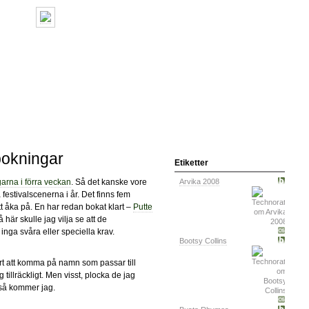
lbokningar
Etiketter
arna i förra veckan
. Så det kanske vore
Arvika 2008
å festivalscenerna i år. Det finns fem
tt åka på. En har redan bokat klart –
Putte
 här skulle jag vilja se att de
nga svåra eller speciella krav.
Bootsy Collins
svårt att komma på namn som passar till
 tillräckligt. Men visst, plocka de jag
 så kommer jag.