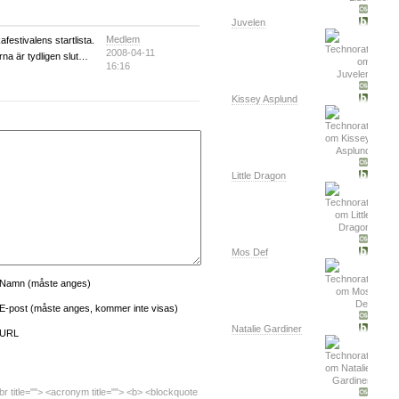
Juvelen
Medlem
afestivalens startlista.
2008-04-11
erna är tydligen slut…
16:16
Kissey Asplund
Little Dragon
Mos Def
Namn (måste anges)
E-post (måste anges, kommer inte visas)
Natalie Gardiner
URL
bbr title=""> <acronym title=""> <b> <blockquote