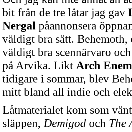
bit från de tre låtar jag gav
Nergal
påannonsera öppna
väldigt bra sätt. Behemoth, 
väldigt bra scennärvaro och
på Arvika. Likt
Arch Enem
tidigare i sommar, blev Beh
mitt bland all indie och ele
Låtmaterialet kom som vänta
släppen,
Demigod
och
The 