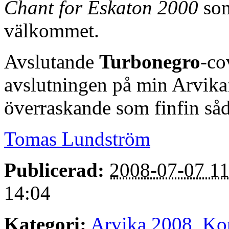
Chant for Eskaton 2000
som 
välkommet.
Avslutande
Turbonegro
-co
avslutningen på min Arvikaf
överraskande som finfin så
Tomas Lundström
Publicerad:
2008-07-07 11
14:04
Kategori:
Arvika 2008
,
Ko