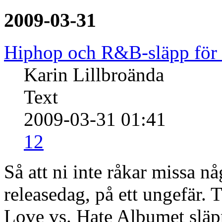
2009-03-31
Hiphop och R&B-släpp för
Karin Lillbroända
Text
2009-03-31 01:41
12
Så att ni inte råkar missa nå
releasedag, på ett ungefär.
Love vs. Hate Albumet släp