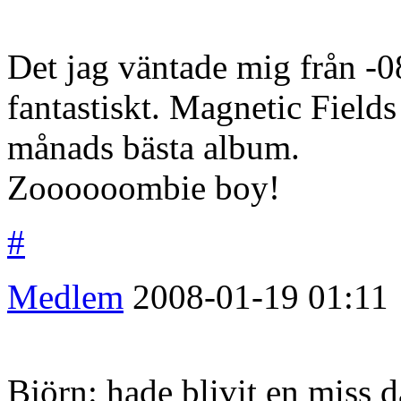
Det jag väntade mig från -08
fantastiskt. Magnetic Field
månads bästa album.
Zoooooombie boy!
#
Medlem
2008-01-19
01:11
Björn: hade blivit en miss d