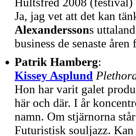
Hultsfred 2008 (festival)
Ja, jag vet att det kan tä
Alexandersson
s uttalan
business de senaste åren 
Patrik Hamberg
:
Kissey Asplund
Plethor
Hon har varit galet prod
här och där. I år koncentr
namn. Om stjärnorna står r
Futuristisk souljazz. Kan 