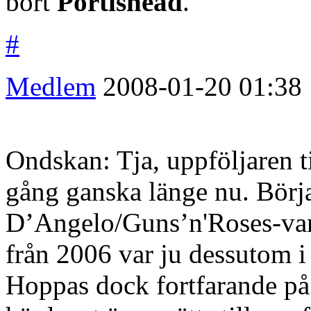
bort
Portishead
.
#
Medlem
2008-01-20
01:38
Ondskan: Tja, uppföljaren ti
gång ganska länge nu. Börja
D’Angelo/Guns’n'Roses-varn
från 2006 var ju dessutom i 
Hoppas dock fortfarande på