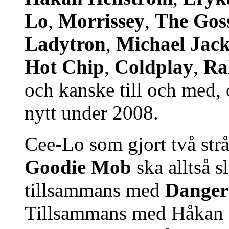
Lo
,
Morrissey
,
The Gos
Ladytron
,
Michael Jac
Hot Chip
,
Coldplay
,
Ra
och kanske till och med, 
nytt under 2008.
Cee-Lo som gjort två strå
Goodie Mob
ska alltså 
tillsammans med
Danger
Tillsammans med Håkan He