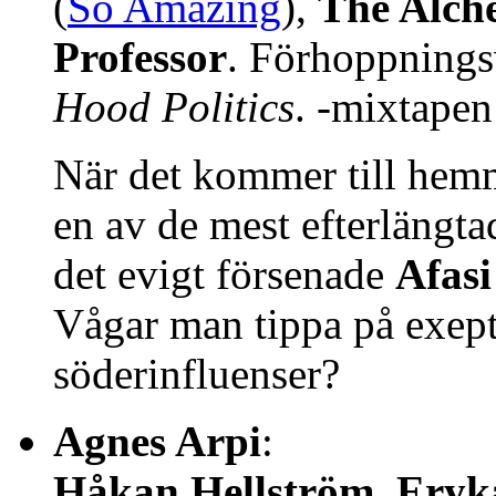
(
So Amazing
),
The Alch
Professor
. Förhoppnings
Hood Politics
. -mixtapen 
När det kommer till hem
en av de mest efterlängt
det evigt försenade
Afasi
Vågar man tippa på exept
söderinfluenser?
Agnes Arpi
:
Håkan Hellström
,
Eryk