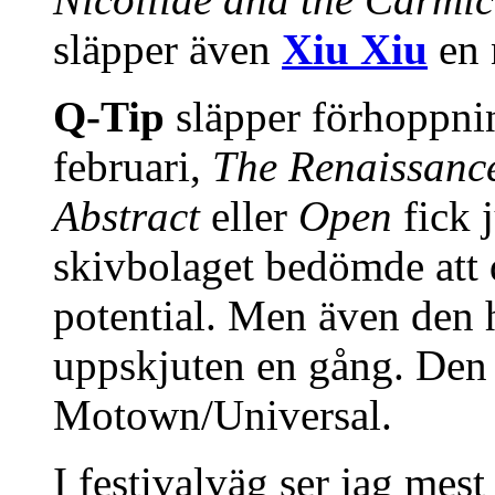
släpper även
Xiu Xiu
en n
Q-Tip
släpper förhoppnin
februari,
The Renaissanc
Abstract
eller
Open
fick 
skivbolaget bedömde att d
potential. Men även den h
uppskjuten en gång. Den 
Motown/Universal.
I festivalväg ser jag mes