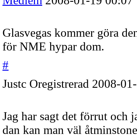
Medlem
2008-01-19
00:07
Glasvegas kommer göra den 
för NME hypar dom.
#
Justc
Oregistrerad
2008-01
Jag har sagt det förrut och 
dan kan man väl åtminstone 