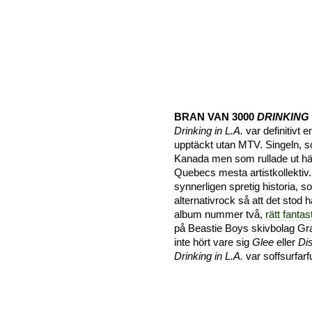
BRAN VAN 3000
DRINKING I
Drinking in L.A.
var definitivt 
upptäckt utan MTV. Singeln, s
Kanada men som rullade ut här 
Quebecs mesta artistkollektiv
synnerligen spretig historia, 
alternativrock så att det stod h
album nummer två,
rätt fanta
på Beastie Boys skivbolag Gr
inte hört vare sig
Glee
eller
Di
Drinking in L.A.
var soffsurfarf