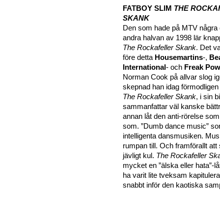
FATBOY SLIM
THE ROCKA
SKANK
Den som hade på MTV några 
andra halvan av 1998 lär knap
The Rockafeller Skank
. Det v
före detta
Housemartins
-,
Be
International
- och
Freak Pow
Norman Cook på allvar slog i
skepnad han idag förmodligen 
The Rockafeller Skank
, i sin 
sammanfattar väl kanske bätt
annan låt den anti-rörelse som
som. ”Dumb dance music” som 
intelligenta dansmusiken. Mus
rumpan till. Och framförallt att
jävligt kul.
The Rockafeller Sk
mycket en ”älska eller hata”-låt. 
ha varit lite tveksam kapitulera
snabbt inför den kaotiska sam