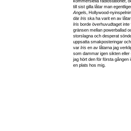
kommersiella radiostationer, oc
till sist gilla låtar man egentlig
Angels
, Hollywood-nyinspeln
där
Iris
ska ha varit en av låtar
Iris
borde överhuvudtaget inte f
gränsen mellan powerballad oc
storslagna och desperat sönder
uppsatta smakposteringar och
var
Iris
en av låtarna jag verk
som dammar igen sikten eller
jag hört den för första gången 
en plats hos mig.