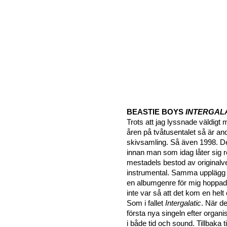
BEASTIE BOYS
INTERGAL
Trots att jag lyssnade väldigt
åren på tvåtusentalet så är ande
skivsamling. Så även 1998. De
innan man som idag låter sig r
mestadels bestod av originalv
instrumental. Samma upplägg fö
en albumgenre för mig hoppade
inte var så att det kom en helt
Som i fallet
Intergalatic
. När d
första nya singeln efter organ
i både tid och sound. Tillbaka t