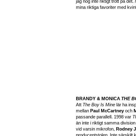
jag nog inte riktigt trott på det.
mina riktiga favoriter med kvin
BRANDY & MONICA
THE B
Att
The Boy Is Mine
lär ha ins
mellan
Paul McCartney
och
M
passande parallell. 1998 var
T
än inte i riktigt samma divisi
vid varsin mikrofon,
Rodney J
producentstolen. Inte särskilt k