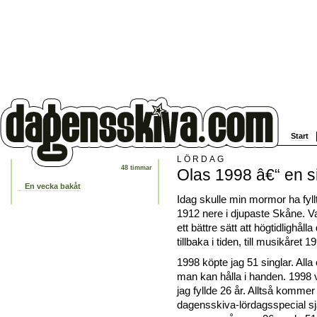
Start
LÖRDAG
48 timmar
Olas 1998 â€“ en s
En vecka bakåt
Idag skulle min mormor ha fyll
1912 nere i djupaste Skåne. V
ett bättre sätt att högtidlighålla
tillbaka i tiden, till musikåret 1
1998 köpte jag 51 singlar. Alla
man kan hålla i handen. 1998 
jag fyllde 26 år. Alltså komme
dagensskiva-lördagsspecial sj