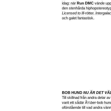
idag: när
Run DMC
vände upp
den stenhårda hiphopstereotype
Licensed to Ill
-rötter.
Intergalac
och galet fantastisk.
BOB HUND
NU ÄR DET VÄ
Till skillnad från andra delar 
varit ett sådär Ã¼ber-bob hund-
oförstående till vad andra vän