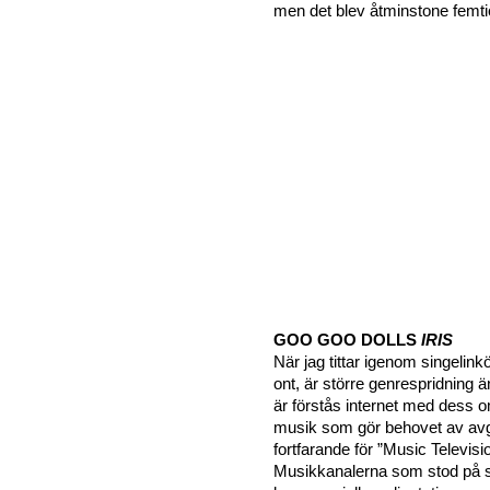
men det blev åtminstone femtio
GOO GOO DOLLS
IRIS
När jag tittar igenom singelink
ont, är större genrespridning 
är förstås internet med dess o
musik som gör behovet av av
fortfarande för ”Music Televi
Musikkanalerna som stod på so