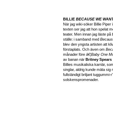
BILLIE
BECAUSE WE WANT
När jag wiki-söker Billie Piper
texten ser jag att hon spelat me
teater. Men innan jag läste på
ställe: i samband med
Becaus
blev den yngsta artisten att kliv
förstaplats. Och även om
Bec
månader före
â€¦Baby One M
av banan när
Britney Spears
Billies musikaliska karriär, so
singlar, aldrig kunde mäta sig
fullständigt briljant tuggummi-
solskenspromenader.