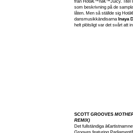
från Hotâ€™nâ€™Juicy. Titel lä
som beskrivning på de sampla
låten. Men så ställde sig Ho
dansmusikkändisarna
Inaya 
helt plötsligt var det svårt att
SCOTT GROOVES
MOTHER
REMIX)
Det fullständiga â€artistnamne
Grooves featuring Parliament/F