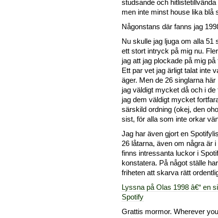
studsande och hitlistetillvänd
men inte minst house lika blå
Någonstans där fanns jag 199
Nu skulle jag ljuga om alla 51 
ett stort intryck på mig nu. F
jag att jag plockade på mig på
Ett par vet jag ärligt talat inte v
äger. Men de 26 singlarna här 
jag väldigt mycket då och i de fl
jag dem väldigt mycket fortfar
särskild ordning (okej, den oho
sist, för alla som inte orkar vän
Jag har även gjort en Spotifyl
26 låtarna, även om några är i 
finns intressanta luckor i Spot
konstatera. På något ställe har
friheten att skarva rätt ordentli
Lyssna på Olas 1998 â€“ en s
Spotify
Grattis mormor. Wherever you