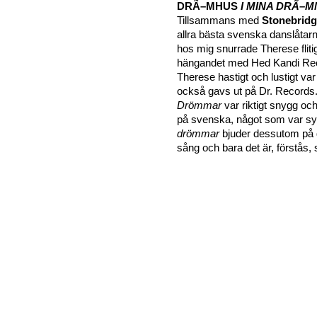
DRÃ–MHUS
I MINA DRÃ–
Tillsammans med
Stonebrid
allra bästa svenska danslåta
hos mig snurrade Therese flitig
hängandet med Hed Kandi Re
Therese hastigt och lustigt v
också gavs ut på Dr. Records.
Drömmar
var riktigt snygg oc
på svenska, något som var sy
drömmar
bjuder dessutom på
sång och bara det är, förstås,