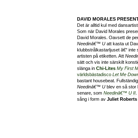
DAVID MORALES PRESEN
Det är alltid kul med dansarti
Som när David Morales present
David Morales. Oavsett de pe
Needinâ€™ U
att kasta ut Dav
klubbstrålkastarljuset â€“ int
artisten på etiketten. Att
Needi
sätt och vis inte särskilt kons
slänga in
Chi-Lites
My First M
världsbästadisco
Let Me Dow
bastant housebeat. Fullständig
Needinâ€™ U
blev en så stor 
senare, som
Needinâ€™ U II
.
sång i form av
Juliet Roberts