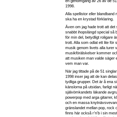
en genomgång av 26 av de 51 s
1998.
Alla spellistor eller blandband
ska ha en krystad förklaring.
Även om jag hade trott att det s
snabbt ihopslängd special så b
för min del, betydligt roligare 
trott. Alla som odlat ett lite för 
musik genom livets alla turer v
musikförälskelser kommer oc
att musiken man valde säger 
vem man var.
När jag tittade på de 51 singla
1998 inser jag att de kan delas
tydliga grupper. Det är å ena 
känslorna på utsidan, farligt n
självömkandets läkande avgru
powerpop med arga gitarrer, kli
och en massa knytnävsvevand
gränslandet mellan pop, rock
finns här också r’n'b i sin mes