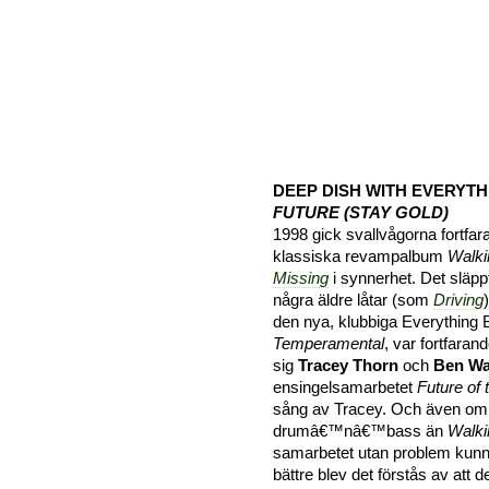
DEEP DISH WITH EVERYTH
FUTURE (STAY GOLD)
1998 gick svallvågorna fortfar
klassiska revampalbum
Walk
Missing
i synnerhet. Det släpp
några äldre låtar (som
Driving
den nya, klubbiga Everything 
Temperamental
, var fortfarand
sig
Tracey Thorn
och
Ben Wa
ensingelsamarbetet
Future of 
sång av Tracey. Och även om re
drumâ€™nâ€™bass än
Walk
samarbetet utan problem kunna
bättre blev det förstås av att 