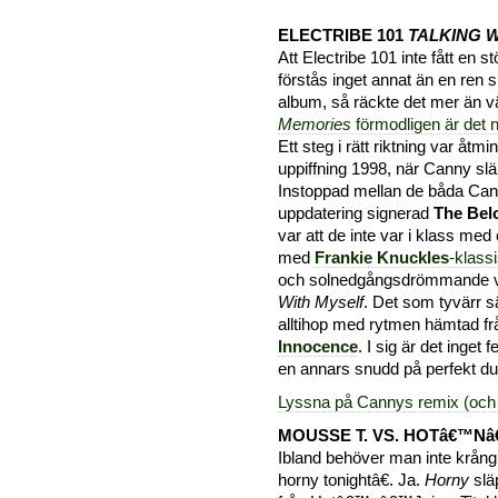
ELECTRIBE 101
TALKING W
Att Electribe 101 inte fått en s
förstås inget annat än en ren 
album, så räckte det mer än v
Memories
förmodligen är det 
Ett steg i rätt riktning var åtm
uppiffning 1998, när Canny slä
Instoppad mellan de båda Can
uppdatering signerad
The Bel
var att de inte var i klass med 
med
Frankie Knuckles
-klass
och solnedgångsdrömmande vers
With Myself
. Det som tyvärr sä
alltihop med rytmen hämtad fr
Innocence
. I sig är det inget
en annars snudd på perfekt du
Lyssna på Cannys remix (och 
MOUSSE T. VS. HOTâ€™N
Ibland behöver man inte krångla
horny tonightâ€. Ja.
Horny
slä