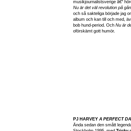
musikjournalistsverige â€“ hö
Nu är det väl revolution på gå
och så sakteliga började jag 
album och kan till och med, äve
bob hund-period. Och
Nu är de
oförskämt gott humör.
PJ HARVEY
A PERFECT DA
Ända sedan den smått legenda
Stockholm 1995, med
Tricky
s