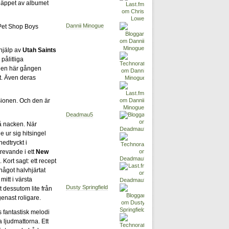
släppet av albumet
Dannii Minogue
Pet Shop Boys
hjälp av
Utah Saints
 pålitliga
den här gången
gt. Även deras
sionen. Och den är
Deadmau5
å nacken. När
e ur sig hitsingel
nedtryckt i
revande i ett
New
 Kort sagt: ett recept
något halvhjärtat
itt i värsta
Dusty Springfield
t dessutom lite från
genast roligare.
s fantastisk melodi
 ljudmattorna. Ett