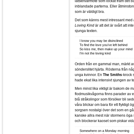
låtskrivarmöte som lockat fram det 
inblandade parterna. Eller åtminstone
som är väldigt bra.
Det som känns mest intressant med 
Loving Kind
är att det är svårt att in
sjunga texten.
I know you may be disinclined
To find the love you’ve left behind
So kiss me, then make up your mind
I’m not the loving kind
Orden från en gammal man, märkt av 
sönderslitet hjärta. Rösterna från nå
unga kvinnor. En
The Smiths
-krock 
hade ekat lika intensivt sjungen av tex
Men minst lika viktigt är bakom de m
flodmusikvågorna finns parader av
blå stråkslingor som försöker bli se
våra blickar om bara för ett flyktigt ög
sorgsen nostalgi över det som en gå
kanske allra mest när stormens öga sl
och blockerar kaoset som piskar vida
Somewhere on a Monday morning