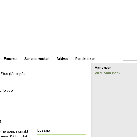
Forumet
Senaste veckan
Arkivet
Redaktionen
Annonser
Vill du vara med?
 Kind
(låt, mp3)
d
n/Polydor
e
Lyssna
rna som, ironiskt
 Lowe
. Så har det