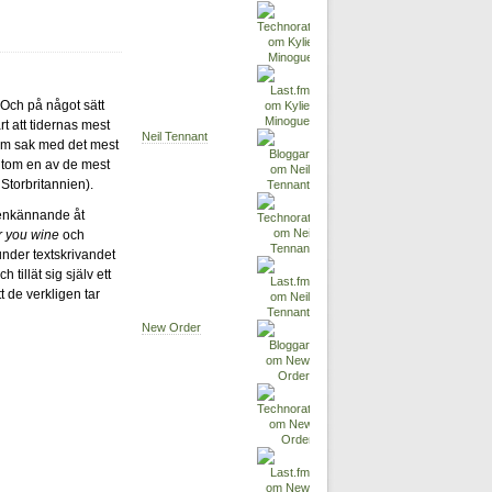
 Och på något sätt
t att tidernas mest
Neil Tennant
m sak med det mest
utom en av de mest
Storbritannien).
 igenkännande åt
ur you wine
och
under textskrivandet
 tillät sig själv ett
t de verkligen tar
New Order