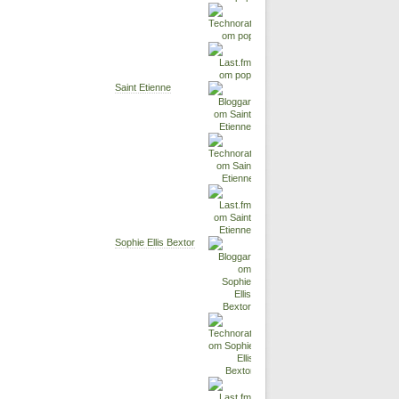
Saint Etienne
Sophie Ellis Bextor