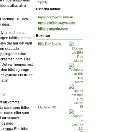
e i musikhistoriens
Spotify
ldens allra, allra
Externa länkar
myspace/opiatesmusic
 Electribe 101 och
myspace/billieraymartin
n dess.
billieraymartin.com
a fyra medlemmar
Etiketter
ligen hållits upp mot
en där har det varit
Billie Ray Martin
etten skapade
opplingen mellan
cket mer intim. Det
. Det var hennes röst
d den bästa garage
gyllene era till att
lat in
agi.
umt att komma
a gång som Billie
Electribe 101
get namn eller som
 att hennes
längs med
t snygga Electribe