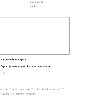
2008-11-18
21:57
Namn (måste anges)
E-post (måste anges, kommer inte visas)
URL
bbr title=""> <acronym title=""> <b> <blockquote cite="">
 <q cite=""> <strike> <strong>