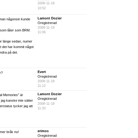
2008-11-18
10:52
Lamont Dozier
n man någonsin kunde
Oregistrerad
2008-11-18
 som låter som BRM.
11:06
ör länge sedan, numer
att det har kommit något
ndra på det.
Evert
r?
Oregistrerad
2008-11-18
11:12
Lamont Dozier
ibal Memories” är
Oregistrerad
 jag kanske inte sätter
2008-11-18
erstatus tycker jag att
11:33
erimos
t mer bråk nu!
Oregistrerad