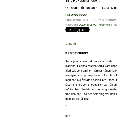
Billie Ray som sin egen.
Om sjutton år ska jag nog klara av de
Ola Andersson
Publicerad:
2008-11-18 00:00
/
Uppdat
Kategori:
Dagens skiva
,
Recension
|
Re
« Bakåt
6 kommentarer
Konstigt att vissa fortfarande ser Billie 
hjältinna. Hennes röst har alltid varit ga
alltid låtit som om hon härmar någon. Lit
talangjakts-program på teve. Electribe’s 
men har inte åldrats speciellt bra. Dessu
låtarna i stort sett snodda rakt av från an
refräng från den här, en basgång från de
från den här – så helt personlig var den in
man ju inte då iofs).
#
b12.