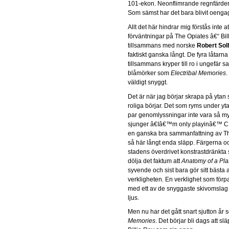
101-ekon. Neonflimrande regnfärder
Som sämst har det bara blivit oenga
Allt det här hindrar mig förstås inte 
förväntningar på The Opiates â€“ Bil
tillsammans med norske
Robert Sol
faktiskt ganska långt. De fyra låtarn
tillsammans kryper till ro i ungefär 
blåmörker som
Electribal Memories
.
väldigt snyggt.
Det är när jag börjar skrapa på ytan
roliga börjar. Det som ryms under ytan
par genomlyssningar inte vara så my
sjunger â€Iâ€™m only playinâ€™ C
en ganska bra sammanfattning av Th
så här långt enda släpp. Färgerna o
stadens överdrivet konstrastdränkta s
dölja det faktum att
Anatomy of a Plas
syvende och sist bara gör sitt bästa a
verkligheten. En verklighet som för
med ett av de snyggaste skivomslag
ljus.
Men nu har det gått snart sjutton år
Memories
. Det börjar bli dags att sl