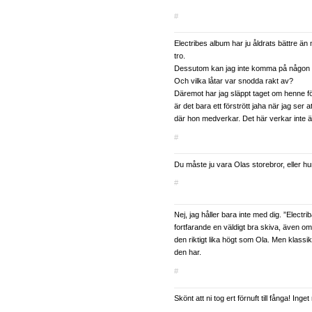
#
Electribes album har ju åldrats bättre ä
tro.
Dessutom kan jag inte komma på någon
Och vilka låtar var snodda rakt av?
Däremot har jag släppt taget om henne f
är det bara ett förstrött jaha när jag ser 
där hon medverkar. Det här verkar inte ä
#
Du måste ju vara Olas storebror, eller hu
#
Nej, jag håller bara inte med dig. ”Electr
fortfarande en väldigt bra skiva, även om
den riktigt lika högt som Ola. Men klassik
den har.
#
Skönt att ni tog ert förnuft till fånga! Inge