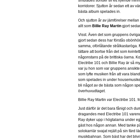
smulades sönder till ett flyende minn
korridorer. Sjutton år sedan ett av vär
bästa album spelades in.
Och sjutton år av jämförelser mellan
allt som
Billie Ray Martin
gjort seda
Visst. Även det som gruppens övrig
gjort sedan dess har förstås obönhör
samma, oförlåtande strålkastaröga. M
lättare att bortse från det som kvint
någonstans på de brittiska öarna. K
Electribe 101 och Billie Ray är så my
var ju hon som var gruppens ansikte
som lyfte musiken från att vara blan
som spelades in under housemusikens 
bli något av de bästa som någon spe
överhuvudtaget.
Billie Ray Martin
var
Electribe 101. M
Just därför är det bara fånigt och d
dragandes med Electribe 101 varend
Ray dyker upp i högtalarna under e
gäst hos någon annan. Med tanke på
solokarriär svajat rejält på sin färd 
musikbahnan. Som bäst har det blivi