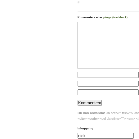
#
Kommentera eller
pinga (trackback)
.
Du kan använda:
<a href="" title=""> <a
<cite> <code> <del datetime=""> <em> <i>
Inloggning