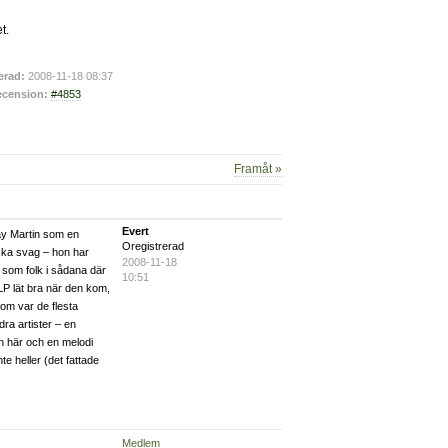
t.
erad:
2008-11-18 08:37
cension:
#4853
Framåt »
Evert
Ray Martin som en
Oregistrerad
nska svag – hon har
2008-11-18
e som folk i sådana där
10:51
LP lät bra när den kom,
tom var de flesta
dra artister – en
n här och en melodi
te heller (det fattade
Medlem