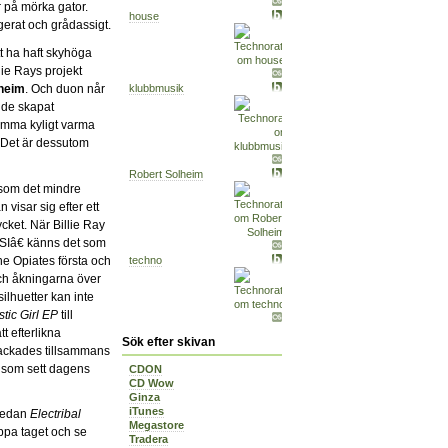
 på mörka gator.
house
gerat och grådassigt.
att ha haft skyhöga
lie Rays projekt
heim
. Och duon når
klubbmusik
a de skapat
samma kyligt varma
 Det är dessutom
Robert Solheim
 som det mindre
 visar sig efter ett
cket. När Billie Ray
SIâ€ känns det som
e Opiates första och
techno
ch åkningarna över
ilhuetter kan inte
tic Girl EP
till
tt efterlikna
Sök efter skivan
packades tillsammans
 som sett dagens
CDON
CD Wow
Ginza
iTunes
 sedan
Electribal
Megastore
äppa taget och se
Tradera