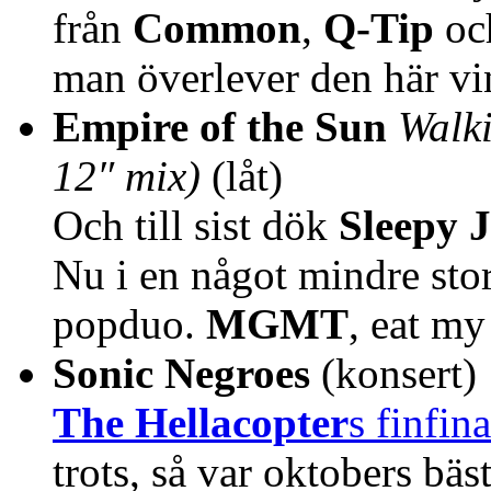
från
Common
,
Q-Tip
oc
man överlever den här vi
Empire of the Sun
Walk
12″ mix)
(låt)
Och till sist dök
Sleepy 
Nu i en något mindre sto
popduo.
MGMT
, eat m
Sonic Negroes
(konsert)
The Hellacopter
s finfin
trots, så var oktobers bä