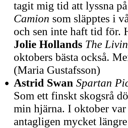
tagit mig tid att lyssna p
Camion
som släpptes i v
och sen inte haft tid för. 
Jolie Hollands
The Livi
oktobers bästa också. Men 
(Maria Gustafsson)
Astrid Swan
Spartan Pi
Som ett finskt skogsrå dök
min hjärna. I oktober va
antagligen mycket längre