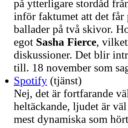
på ytterligare stordåd fr
inför faktumet att det få
ballader på två skivor. Ho
egot
Sasha Fierce
, vilke
diskussioner. Det blir int
till. 18 november som sa
Spotify
(tjänst)
Nej, det är fortfarande vä
heltäckande, ljudet är vä
mest dynamiska som hörts