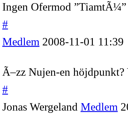
Ingen Ofermod ”TiamtÃ¼” s
#
Medlem
2008-11-01
11:39
Ã–zz Nujen-en höjdpunkt? 
#
Jonas Wergeland
Medlem
2