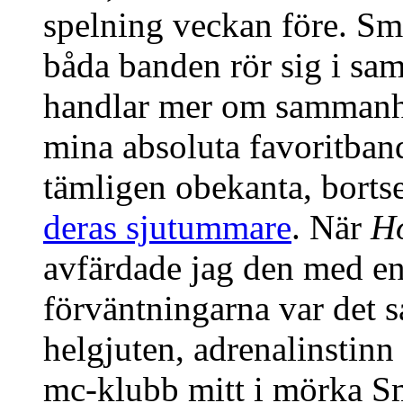
spelning veckan före. Små
båda banden rör sig i sam
handlar mer om sammanha
mina absoluta favoritban
tämligen obekanta, bortse
deras sjutummare
. När
Ho
avfärdade jag den med e
förväntningarna var det så
helgjuten, adrenalinstinn
mc-klubb mitt i mörka S