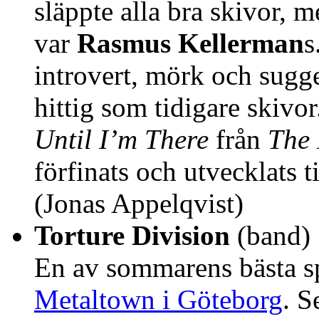
släppte alla bra skivor, 
var
Rasmus Kellerman
s
introvert, mörk och sugge
hittig som tidigare skivo
Until I’m There
från
The 
förfinats och utvecklats ti
(Jonas Appelqvist)
Torture Division
(band)
En av sommarens bästa s
Metaltown i Göteborg
. S