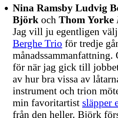
Nina Ramsby Ludvig Be
Björk
och
Thom Yorke
Jag vill ju egentligen väl
Berghe Trio
för tredje gån
månadssammanfattning. Och
för när jag gick till jobb
av hur bra vissa av låtarn
instrument och trion möte
min favoritartist
släpper 
från den heller. Björk fö