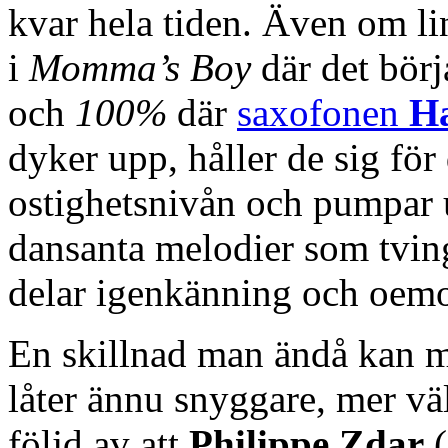
kvar hela tiden. Även om lina
i
Momma’s Boy
där det börj
och
100%
där
saxofonen
H
dyker upp, håller de sig för
ostighetsnivån och pumpar u
dansanta melodier som tvi
delar igenkänning och oemo
En skillnad man ändå kan mä
låter ännu snyggare, mer väl
följd av att
Philippe Zdar
(