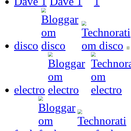
Dave 1
disco
electro