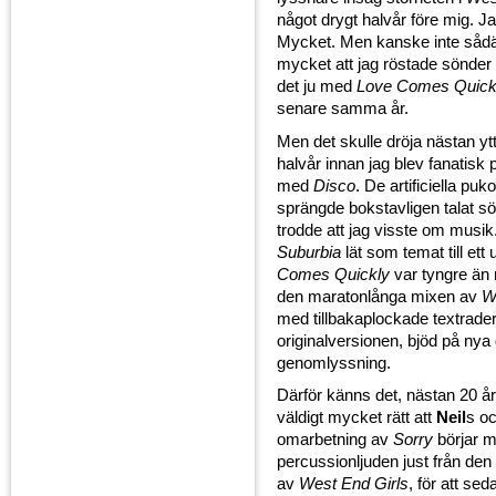
något drygt halvår före mig. Ja
Mycket. Men kanske inte sådä
mycket att jag röstade sönder
det ju med
Love Comes Quick
senare samma år.
Men det skulle dröja nästan ytt
halvår innan jag blev fanatisk på
med
Disco
. De artificiella puk
sprängde bokstavligen talat sön
trodde att jag visste om musik.
Suburbia
lät som temat till ett
Comes Quickly
var tyngre än
den maratonlånga mixen av
W
med tillbakaplockade textrader
originalversionen, bjöd på nya 
genomlyssning.
Därför känns det, nästan 20 å
väldigt mycket rätt att
Neil
s o
omarbetning av
Sorry
börjar 
percussionljuden just från den
av
West End Girls
, för att se