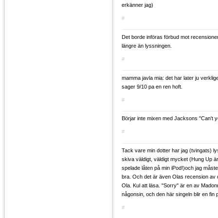
erkänner jag)
#
Det borde införas förbud mot recensioner
längre än lyssningen.
#
mamma javla mia: det har later ju verklig
sager 9/10 pa en ren hoft.
#
Börjar inte mixen med Jacksons "Can't you
#
Tack vare min dotter har jag (tvingats)
skiva väldigt, väldigt mycket (Hung Up ä
spelade låten på min iPod!)och jag måste 
bra. Och det är även Olas recension av 
Ola. Kul att läsa. "Sorry" är en av Madon
någonsin, och den här singeln blir en fin 
#