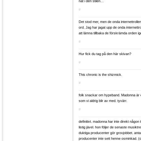
nåt i den stilen…
#
Det stod mer, men de onda internettrolle
ord. Jag har jagat upp de onda internettr
att lämna tillbaka de förskrämda orden ig
#
Hur fick du tag på den här skivan?
#
This chronic is the shizmick.
#
folk snackar om hypeband. Madonna är e
som vi aldrig blir av med. tyvärr.
#
definitivt. madonna har inte direkt någon
listig jävel. hon följer de senaste musiktre
duktiga producenter gör grovjobbet. anta
producenter inte sett henne osminkad. (ok,