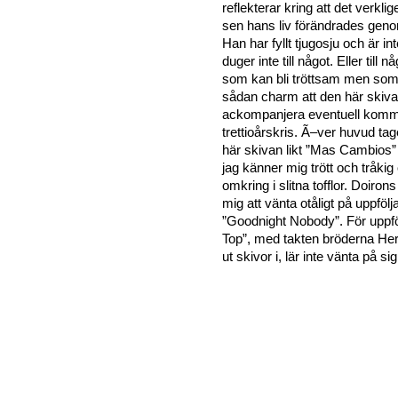
reflekterar kring att det verkli
sen hans liv förändrades gen
Han har fyllt tjugosju och är i
duger inte till något. Eller till 
som kan bli tröttsam men som
sådan charm att den här skiva
ackompanjera eventuell kom
trettioårskris. Ã–ver huvud t
här skivan likt ”Mas Cambios” s
jag känner mig trött och tråki
omkring i slitna tofflor. Doiro
mig att vänta otåligt på uppföljar
”Goodnight Nobody”. För uppfölj
Top”, med takten bröderna H
ut skivor i, lär inte vänta på sig