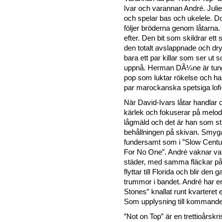
Ivar och varannan André. Julie
och spelar bas och ukelele. 
följer bröderna genom låtarna. En
efter. Den bit som skildrar ett
den totalt avslappnade och d
bara ett par killar som ser ut
uppnå. Herman DÃ¼ne är tung,
pop som luktar rökelse och has
par marockanska spetsiga lofi-t
När David-Ivars låtar handlar
kärlek och fokuserar på melod
lågmäld och det är han som stå
behållningen på skivan. Smyga
fundersamt som i ”Slow Centu
For No One”. André vaknar varj
städer, med samma fläckar på
flyttar till Florida och blir den 
trummor i bandet. André har en
Stones” knallat runt kvarteret 
Som upplysning till kommande 
”Not on Top” är en trettioårskri