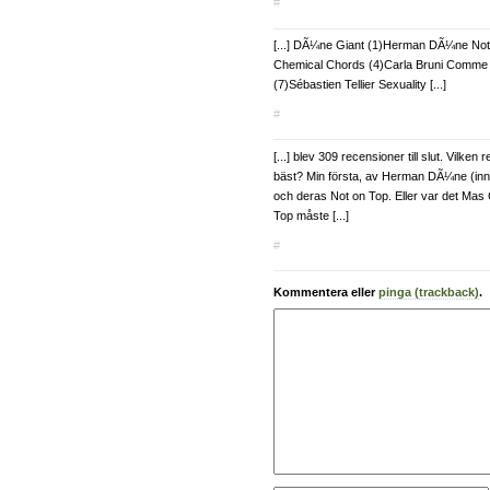
#
[...] DÃ¼ne Giant (1)Herman DÃ¼ne Not 
Chemical Chords (4)Carla Bruni Comme s
(7)Sébastien Tellier Sexuality [...]
#
[...] blev 309 recensioner till slut. Vilke
bäst? Min första, av Herman DÃ¼ne (innan
och deras Not on Top. Eller var det Mas
Top måste [...]
#
Kommentera eller
pinga (trackback)
.