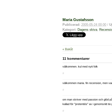
Maria Gustafsson
Publicerad:
2005-05-24 00:00
/
U
Kategori:
Dagens skiva
,
Recensi
« Bakåt
11 kommentarer
välkommen. kul med nytt folk
#
välkommen maria. fin recension, men va
#
om man skriver med passion och glöd på
kallad för "pretentiös" av i genomsnitt ti
#