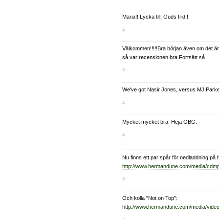
Maria!! Lycka till, Guds frid!!
#
Välkommen!!!!!Bra början även om det är e
så var recensionen bra.Fortsätt så
#
We've got Nasir Jones, versus MJ Parke
#
Mycket mycket bra. Heja GBG.
#
Nu finns ett par spår för nedladdning på
http://www.hermandune.com/media/cdm
#
Och kolla "Not on Top":
http://www.hermandune.com/media/vide