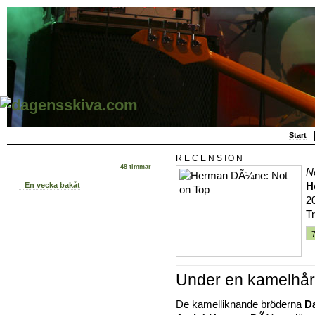
Start
RECENSION
48 timmar
N
H
En vecka bakåt
2
T
Under en kamelhår
De kamelliknande bröderna
Da