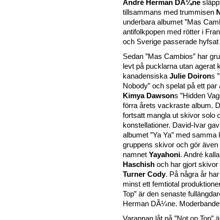
André Herman DÃ¼ne
släppt
tillsammans med trummisen
underbara albumet ”Mas Camb
antifolkpopen med rötter i Fra
och Sverige passerade hyfsat
Sedan ”Mas Cambios” har gr
levt på pucklarna utan agera
kanadensiska
Julie Doiron
s 
Nobody” och spelat på ett par 
Kimya Dawson
s ”Hidden Vag
förra årets vackraste album. D
fortsatt mangla ut skivor solo o
konstellationer. David-Ivar gav 
albumet ”Ya Ya” med samma 
gruppens skivor och gör även
namnet
Yayahoni
. André kalla
Haschish
och har gjort skivo
Turner Cody
. På några år har
minst ett femtiotal produktione
Top” är den senaste fullängda
Herman DÃ¼ne. Moderbandet
Varannan låt på ”Not on Top” ä