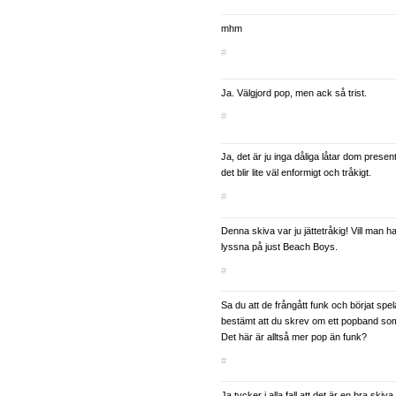
mhm
#
Ja. Välgjord pop, men ack så trist.
#
Ja, det är ju inga dåliga låtar dom prese
det blir lite väl enformigt och tråkigt.
#
Denna skiva var ju jättetråkig! Vill man 
lyssna på just Beach Boys.
#
Sa du att de frångått funk och börjat spe
bestämt att du skrev om ett popband som
Det här är alltså mer pop än funk?
#
Ja tycker i alla fall att det är en bra ski