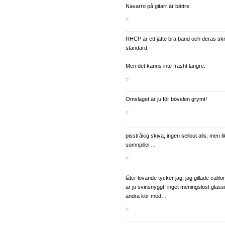
Navarro på gitarr är bättre.
#
RHCP är ett jätte bra band och deras ski
standard.
Men det känns inte fräsht längre.
#
Omslaget är ju för bövelen grymt!
#
pisstråkig skiva, ingen sellout alls, men li
sömnpiller…
#
låter lovande tycker jag, jag gillade calif
är ju svinsnyggt! inget meningslöst glass
andra kör med…
#