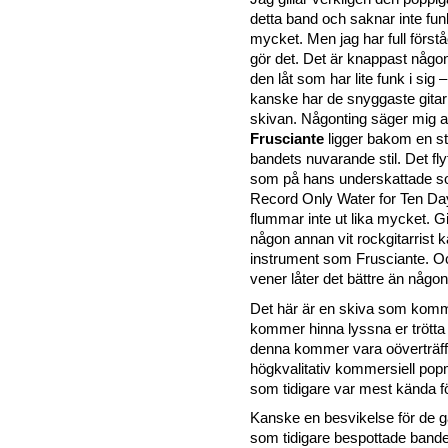
detta band och saknar inte fun
mycket. Men jag har full först
gör det. Det är knappast någon 
den låt som har lite funk i sig 
kanske har de snyggaste gitar
skivan. Någonting säger mig a
Frusciante
ligger bakom en st
bandets nuvarande stil. Det fly
som på hans underskattade so
Record Only Water for Ten Da
flummar inte ut lika mycket. Gi
någon annan vit rockgitarrist 
instrument som Frusciante. Och
vener låter det bättre än någon
Det här är en skiva som kommer
kommer hinna lyssna er trötta 
denna kommer vara oöverträffa
högkvalitativ kommersiell popm
som tidigare var mest kända fö
Kanske en besvikelse för de g
som tidigare bespottade band