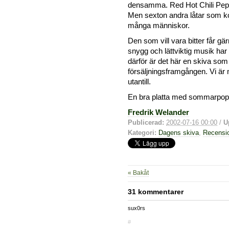
densamma. Red Hot Chili Peppe
Men sexton andra låtar som ko
många människor.
Den som vill vara bitter får g
snygg och lättviktig musik har 
därför är det här en skiva so
försäljningsframgången. Vi ä
utantill.
En bra platta med sommarpop.
Fredrik Welander
Publicerad:
2002-07-16 00:00
/
U
Kategori:
Dagens skiva
,
Recensi
« Bakåt
31 kommentarer
sux0rs
#