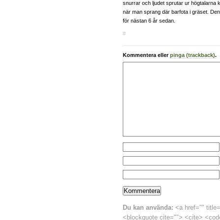
snurrar och ljudet sprutar ur högtalarn
när man sprang där barfota i gräset. D
för nästan 6 år sedan.
#
Kommentera eller
pinga (trackback)
.
Du kan använda:
<a href="" title
<blockquote cite=""> <cite> <cod