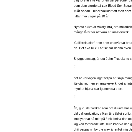
Jag förstår inte varför en del personer vi
som dom gjorde på t.ex Blood Sex Sugar 
10år sedan. Det är väl klart att man som
hittar nya vägar på 10 år!
Nyaste skiva är väldigt bra, bra melodisk
många låtar för att vara ett mästerverk.
'Californication' kom som en oväntat bra 
än. Det ska bli kul att se ifall denna även 
Snyggt omslag, är det John Frusciante 
#
det ar verkligen inget fel pa att salja ma
lite ojamn, men ett masterverk. det ar in
mycket hjarta slar igenom sa stort.
#
åh, gud. det verkar som om du inte har u
vid californication, vilken är väldigt sorlig
inte lyssnat så mkt på funk i mina dar, oc
jag kan fortfarade inte sluta knarka den
chili pepparn!! by the way är enligt mig 