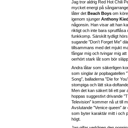
Jag tror aldrig Red Hot Chili P
mycket energi på sångarrang
låter det
Beach Boys
om körer
igenom sjunger
Anthony Kied
någonsin. Han visar att han k
riktigt och inte bara sprutflåsa u
funkkomp. Särskilt tydligt hör
sugande ”Don't Forget Me” dä
tillsammans med det mjukt m
fångar mig och tvingar mig att
oerhört stark låt som bör släp
Andra låtar som säkerligen k
som singlar är popbagatellen 
Song”, balladerna ”Die for You
stompiga och lätt ska-doftand
Men det kan säkert bli ett par
hoppas suggestivt drivande ”
Television” kommer nå ut till 
Avslutande ”Venice queen” är
som byter karaktär mitt i och p
högt.
Jag gillar verkligen den poppi