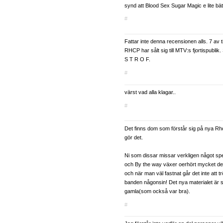
synd att Blood Sex Sugar Magic e lite bätt
#
Fattar inte denna recensionen alls. 7 av t
RHCP har sålt sig till MTV:s fjortispublik
S T R O F.
#
värst vad alla klagar..
#
Det finns dom som förstår sig på nya R
gör det.
Ni som dissar missar verkligen något spec
och By the way växer oerhört mycket d
och när man väl fastnat går det inte att 
banden någonsin! Det nya materialet är 
gamla(som också var bra).
#