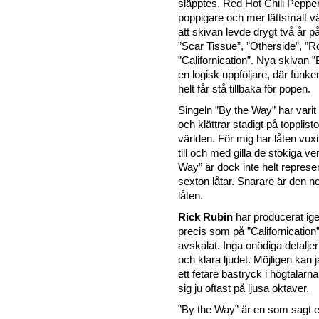
släpptes. Red Hot Chili Pepper
poppigare och mer lättsmält vä
att skivan levde drygt två år p
”Scar Tissue”, ”Otherside”, ”Ro
”Californication”. Nya skivan 
en logisk uppföljare, där funk
helt får stå tillbaka för popen.
Singeln ”By the Way” har varit 
och klättrar stadigt på topplisto
världen. För mig har låten vuxi
till och med gilla de stökiga v
Way” är dock inte helt represen
sexton låtar. Snarare är den n
låten.
Rick Rubin
har producerat ige
precis som på ”Californicatio
avskalat. Inga onödiga detaljer
och klara ljudet. Möjligen kan ja
ett fetare bastryck i högtalar
sig ju oftast på ljusa oktaver.
”By the Way” är en som sagt e