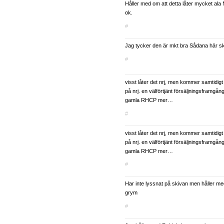
Håller med om att detta låter mycket al
ok.
#
Jag tycker den är mkt bra Sådana här ski
#
visst låter det nrj, men kommer samtidig
på nrj. en välförtjänt försäljningsframgån
gamla RHCP mer…
#
visst låter det nrj, men kommer samtidig
på nrj. en välförtjänt försäljningsframgån
gamla RHCP mer…
#
Har inte lyssnat på skivan men håller m
grym
#