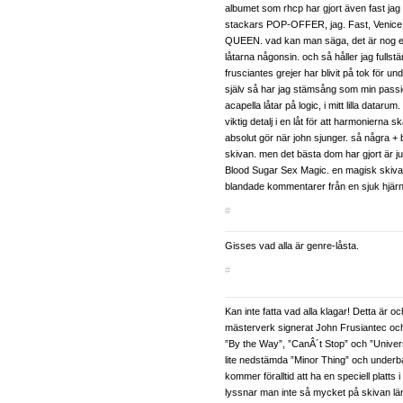
albumet som rhcp har gjort även fast jag b
stackars POP-OFFER, jag. Fast, Venice
QUEEN. vad kan man säga, det är nog 
låtarna någonsin. och så håller jag fullst
frusciantes grejer har blivit på tok för u
själv så har jag stämsång som min passio
acapella låtar på logic, i mitt lilla dataru
viktig detalj i en låt för att harmonierna 
absolut gör när john sjunger. så några + bl
skivan. men det bästa dom har gjort är ju f
Blood Sugar Sex Magic. en magisk skiva.. 
blandade kommentarer från en sjuk hjärn
#
Gisses vad alla är genre-låsta.
#
Kan inte fatta vad alla klagar! Detta är och
mästerverk signerat John Frusiantec oc
”By the Way”, ”CanÂ´t Stop” och ”Unive
lite nedstämda ”Minor Thing” och under
kommer föralltid att ha en speciell platts i 
lyssnar man inte så mycket på skivan lä