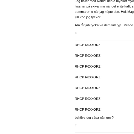
Jag håller med Robin! den e mycket mycke
lyssnar på skivan nu när det e lite kallt. s
sommaren o när jag köpte den. Helt Magi
juh vad jag tycker…
Alla får juh tycka va dem vill! typ.. Pea
#
RHCP R0XXORZ!
RHCP R0XXORZ!
RHCP R0XXORZ!
RHCP R0XXORZ!
RHCP R0XXORZ!
RHCP R0XXORZ!
RHCP R0XXORZ!
behövs det säga nått emr?
#