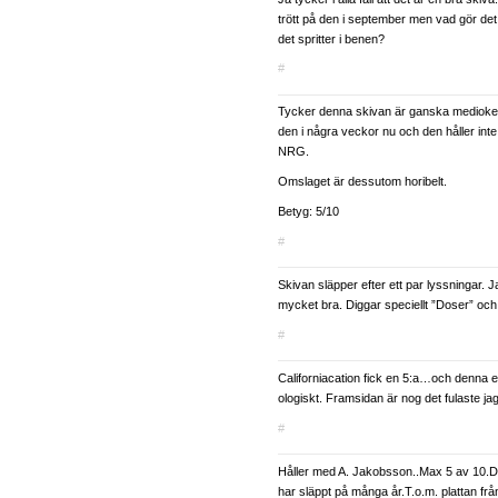
trött på den i september men vad gör det
det spritter i benen?
#
Tycker denna skivan är ganska medioker
den i några veckor nu och den håller int
NRG.
Omslaget är dessutom horibelt.
Betyg: 5/10
#
Skivan släpper efter ett par lyssningar. 
mycket bra. Diggar speciellt ”Doser” och
#
Californiacation fick en 5:a…och denna e
ologiskt. Framsidan är nog det fulaste jag
#
Håller med A. Jakobsson..Max 5 av 10.D
har släppt på många år.T.o.m. plattan f