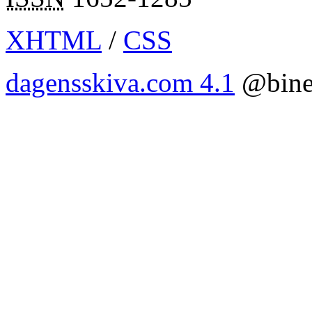
XHTML
/
CSS
dagensskiva.com 4.1
@bine