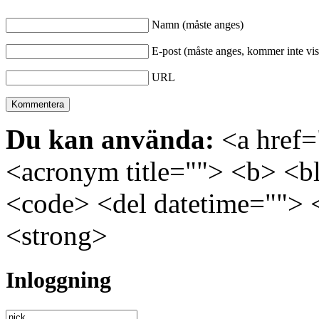
Namn (måste anges)
E-post (måste anges, kommer inte vis
URL
Du kan använda:
<a href="
<acronym title=""> <b> <bl
<code> <del datetime=""> 
<strong>
Inloggning