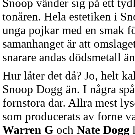
Snoop vänder sig på ett tydl
tonåren. Hela estetiken i S
unga pojkar med en smak för
samanhanget är att omslage
snarare andas dödsmetall än
Hur låter det då? Jo, helt ka
Snoop Dogg än. I några spår
fornstora dar. Allra mest ly
som producerats av forne 
Warren G
och
Nate Dogg
h