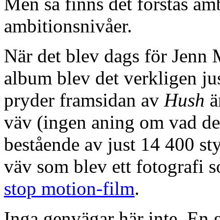
Men så finns det förstås am
ambitionsnivåer.
När det blev dags för Jenn M
album blev det verkligen ju
pryder framsidan av
Hush
ä
väv (ingen aning om vad de
bestående av just 14 400 st
väv som blev ett fotografi 
stop motion-film
.
Inga genvägar här inte. En 