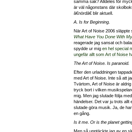
samma sak? Alldeles för mycke
är väl någonstans där skolboks
â€nördâ€ blir aktuell.
A. Is for Beginning.
När Art of Noise 2006 släppt
What Have You Done With My
reagerade jag sansat och bala
spydde ur mig
en hel special 
ungefär allt som Art of Noise 
The Art of Noise. Is paranoid.
Efter den urladdningen tappad
med Art of Noise. Inte så att j
Tvärtom, Art of Noise är aldri
tryck bort i vilken musikspela
mig. Men jag slutade följa med 
händelser. Det var ju trots allt
slutade göra musik. Ja, de har
en gång.
Is it me. Or is the planet getti
Men så upptäckte jag av en sl