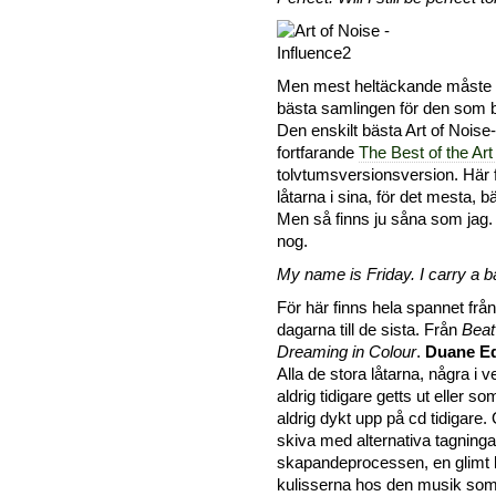
Men mest heltäckande måste i
bästa samlingen för den som ba
Den enskilt bästa Art of Noise-
fortfarande
The Best of the Art
tolvtumsversionsversion. Här f
låtarna i sina, för det mesta, b
Men så finns ju såna som jag.
nog.
My name is Friday. I carry a b
För här finns hela spannet frå
dagarna till de sista. Från
Beat
Dreaming in Colour
.
Duane E
Alla de stora låtarna, några i 
aldrig tidigare getts ut eller s
aldrig dykt upp på cd tidigare.
skiva med alternativa tagningar
skapandeprocessen, en glimt
kulisserna hos den musik som g