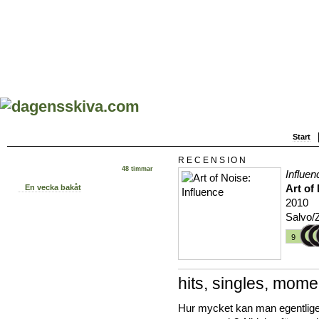
Start
RECENSION
48 timmar
Influen
Art of
En vecka bakåt
2010
Salvo/
9
hits, singles, mome
Hur mycket kan man egentlig