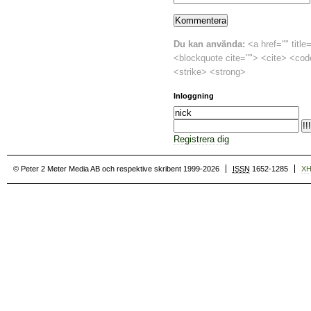
Du kan använda:
<a href="" title
<blockquote cite=""> <cite> <cod
<strike> <strong>
Inloggning
Registrera dig
© Peter 2 Meter Media AB och respektive skribent 1999-2026
ISSN
1652-1285
X