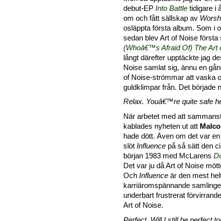
debut-EP
Into Battle
tidigare i
om och fått sällskap av
Worsh
osläppta första album. Som i
sedan blev Art of Noise första
(Whoâ€™s Afraid Of) The Art 
långt därefter upptäckte jag de
Noise samlat sig, ännu en gån
of Noise-strömmar att vaska 
guldklimpar från. Det började 
Relax. Youâ€™re quite safe h
När arbetet med att sammanst
kablades nyheten ut att
Malco
hade dött. Även om det var en
slöt
Influence
på så sätt den ci
början 1983 med McLarens
D
Det var ju då Art of Noise möt
Och
Influence
är den mest hel
karriäromspännande samlinge
underbart frustrerat förvirran
Art of Noise.
Perfect. Will I still be perfect