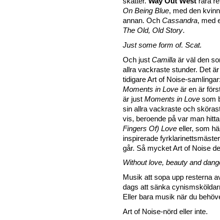
skatter.
Way Out West
rara r
On Being Blue
, med den kvinn
annan. Och
Cassandra
, med 
The Old, Old Story
.
Just some form of. Scat.
Och just
Camilla
är väl den so
allra vackraste stunder. Det ä
tidigare Art of Noise-samlingar
Moments in Love
är en är förs
är just
Moments in Love
som b
sin allra vackraste och sköras
vis, beroende på var man hitt
Fingers Of) Love
eller, som hä
inspirerade fyrklarinettsmäste
går. Så mycket Art of Noise de
Without love, beauty and dange
Musik att sopa upp resterna av 
dags att sänka cynismsköldarna
Eller bara musik när du behöver
Art of Noise-nörd eller inte.