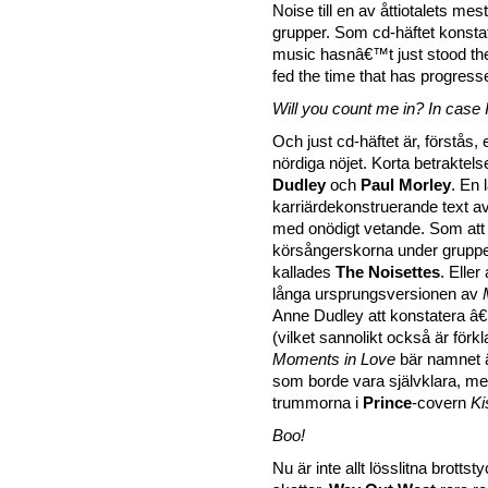
Noise till en av åttiotalets mest
grupper. Som cd-häftet konstat
music hasnâ€™t just stood the 
fed the time that has progress
Will you count me in? In case I
Och just cd-häftet är, förstås, 
nördiga nöjet. Korta betraktel
Dudley
och
Paul Morley
. En 
karriärdekonstruerande text a
med onödigt vetande. Som att
körsångerskorna under gruppe
kallades
The Noisettes
. Eller
långa ursprungsversionen av
Anne Dudley att konstatera â€I
(vilket sannolikt också är förkl
Moments in Love
bär namnet â
som borde vara självklara, me
trummorna i
Prince
-covern
Ki
Boo!
Nu är inte allt lösslitna brotts